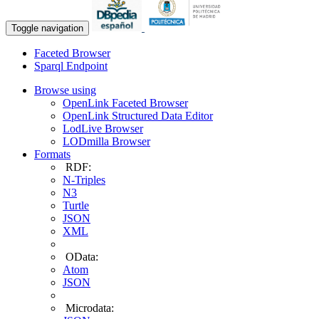
Toggle navigation
Faceted Browser
Sparql Endpoint
Browse using
OpenLink Faceted Browser
OpenLink Structured Data Editor
LodLive Browser
LODmilla Browser
Formats
RDF:
N-Triples
N3
Turtle
JSON
XML
OData:
Atom
JSON
Microdata: