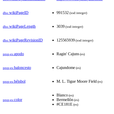
wikiPageID
991532
dbo:
(xsd:integer)
wikiPageLength
3039
dbo:
(xsd:integer)
wikiPageRevisionID
125565939
dbo:
(xsd:integer)
apodo
Ragin' Cajuns
prop-es:
(es)
baloncesto
Cajundome
prop-es:
(es)
béisbol
M. L. Tigue Moore Field
prop-es:
(es)
Blanco
(es)
color
Bermellón
prop-es:
(es)
#CE181E
(es)