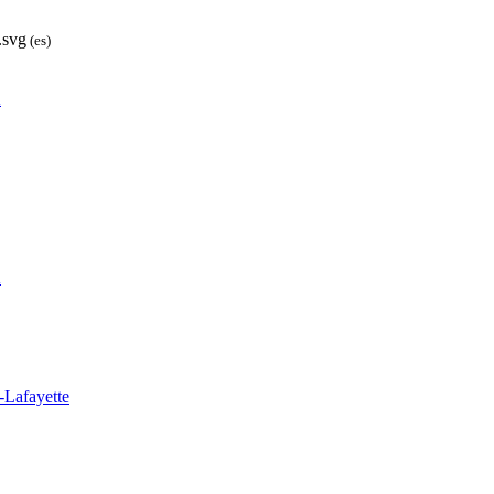
.svg
(es)
A
A
-Lafayette