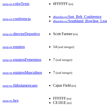
colorTexto
#FFFFFF
prop-es:
(es)
:Sun_Belt_Conference
dbpedia-es
conferencia
prop-es:
:Southland_Bowling_Lea
dbpedia-es
directorDeportivo
Scott Farmer
prop-es:
(es)
equipos
14
prop-es:
(xsd:integer)
equiposFemeninos
7
prop-es:
(xsd:integer)
equiposMasculinos
7
prop-es:
(xsd:integer)
fútbolamericano
Cajun Field
prop-es:
(es)
FFFFFF
(es)
hex
prop-es:
CE181E
(es)