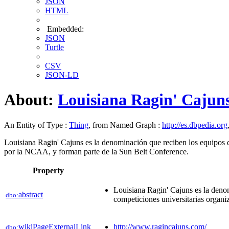
JSON
HTML
Embedded:
JSON
Turtle
CSV
JSON-LD
About:
Louisiana Ragin' Cajun
An Entity of Type :
Thing
, from Named Graph :
http://es.dbpedia.org
Louisiana Ragin' Cajuns es la denominación que reciben los equipos de
por la NCAA, y forman parte de la Sun Belt Conference.
Property
Louisiana Ragin' Cajuns es la denom
abstract
dbo:
competiciones universitarias organ
wikiPageExternalLink
http://www.ragincajuns.com/
dbo: