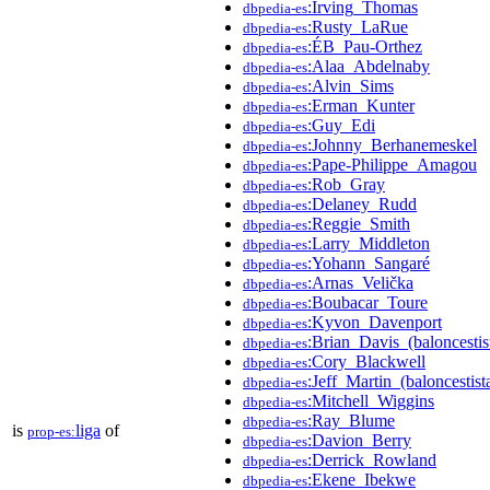
:Irving_Thomas
dbpedia-es
:Rusty_LaRue
dbpedia-es
:ÉB_Pau-Orthez
dbpedia-es
:Alaa_Abdelnaby
dbpedia-es
:Alvin_Sims
dbpedia-es
:Erman_Kunter
dbpedia-es
:Guy_Edi
dbpedia-es
:Johnny_Berhanemeskel
dbpedia-es
:Pape-Philippe_Amagou
dbpedia-es
:Rob_Gray
dbpedia-es
:Delaney_Rudd
dbpedia-es
:Reggie_Smith
dbpedia-es
:Larry_Middleton
dbpedia-es
:Yohann_Sangaré
dbpedia-es
:Arnas_Velička
dbpedia-es
:Boubacar_Toure
dbpedia-es
:Kyvon_Davenport
dbpedia-es
:Brian_Davis_(baloncestis
dbpedia-es
:Cory_Blackwell
dbpedia-es
:Jeff_Martin_(baloncestist
dbpedia-es
:Mitchell_Wiggins
dbpedia-es
:Ray_Blume
dbpedia-es
is
liga
of
prop-es:
:Davion_Berry
dbpedia-es
:Derrick_Rowland
dbpedia-es
:Ekene_Ibekwe
dbpedia-es