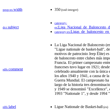
width
350
prop-es:
(xsd:integer)
category-
subject
:Liga_Nacional_de_Baloncesto_d
dct:
es
:Ligas_de_baloncesto_en
category-es
La Liga Nacional de Baloncesto (en
"Ligue nationale de basket-ball", 
motivos de patrocinio Jeep Élite) e
de baloncesto entre clubes más impo
Francia. El primer campeonato entr
franceses tuvo lugar en 1921; desde
comment
rdfs:
celebrado anualmente con la única 
los años 1940 y 1941, a causa de l
Guerra Mundial. El campeonato ha r
largo de la historia tres denominaci
y 1949 se denominó "Excellence", 
1993 "Nationale 1", y desde 1994 
label
Ligue Nationale de Basket-ball
rdfs:
(es)