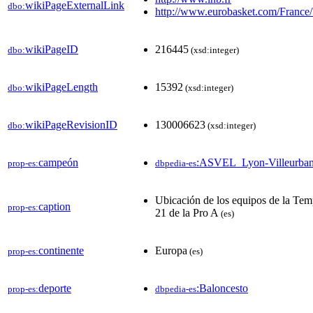
wikiPageExternalLink
dbo:
http://www.eurobasket.com/France/
wikiPageID
216445
dbo:
(xsd:integer)
wikiPageLength
15392
dbo:
(xsd:integer)
wikiPageRevisionID
130006623
dbo:
(xsd:integer)
campeón
:ASVEL_Lyon-Villeurba
prop-es:
dbpedia-es
Ubicación de los equipos de la Te
caption
prop-es:
21 de la Pro A
(es)
continente
Europa
prop-es:
(es)
deporte
:Baloncesto
prop-es:
dbpedia-es