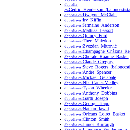
dbpedia-
:Cedric_Henderson_(baloncestist
es
:Dwayne_McClain
dbpedia-es
:Irv_Kiffin
dbpedia-es
:Jermaine_Anderson
dbpedia-es
:Mathias_Lessort
dbpedia-es
:Quincy_Ford
dbpedia-es
:Théo_Maledon
dbpedia-es
:Zvezdan_Mitrović
dbpedia-es
:Champagne_Châlons_Re
dbpedia-es
:Chorale_Roanne_Basket
dbpedia-es
:Claude_Gregory
dbpedia-es
:Steve_Rogers_(baloncesti
dbpedia-es
:Andre_Spencer
dbpedia-es
:Mickaël_Gelabale
dbpedia-es
:Nik_Caner-Medley
dbpedia-es
:Tyson_Wheeler
dbpedia-es
:Anthony_Dobbins
dbpedia-es
:Garth_Joseph
dbpedia-es
:George_Trapp
dbpedia-es
:Nathan_Jawai
dbpedia-es
:Orléans_Loiret_Basket
dbpedia-es
:Clinton_Smith
dbpedia-es
:Junior_Burrough
dbpedia-es
:Lawrence_Funderburke
dbpedia-es