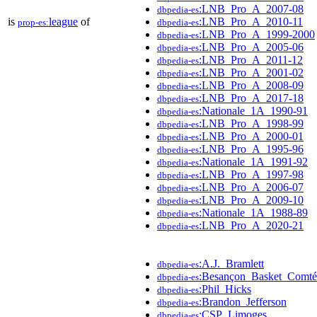
:LNB_Pro_A_2007-08
dbpedia-es
is
league
of
:LNB_Pro_A_2010-11
prop-es:
dbpedia-es
:LNB_Pro_A_1999-2000
dbpedia-es
:LNB_Pro_A_2005-06
dbpedia-es
:LNB_Pro_A_2011-12
dbpedia-es
:LNB_Pro_A_2001-02
dbpedia-es
:LNB_Pro_A_2008-09
dbpedia-es
:LNB_Pro_A_2017-18
dbpedia-es
:Nationale_1A_1990-91
dbpedia-es
:LNB_Pro_A_1998-99
dbpedia-es
:LNB_Pro_A_2000-01
dbpedia-es
:LNB_Pro_A_1995-96
dbpedia-es
:Nationale_1A_1991-92
dbpedia-es
:LNB_Pro_A_1997-98
dbpedia-es
:LNB_Pro_A_2006-07
dbpedia-es
:LNB_Pro_A_2009-10
dbpedia-es
:Nationale_1A_1988-89
dbpedia-es
:LNB_Pro_A_2020-21
dbpedia-es
:A.J._Bramlett
dbpedia-es
:Besançon_Basket_Comt
dbpedia-es
:Phil_Hicks
dbpedia-es
:Brandon_Jefferson
dbpedia-es
:CSP_Limoges
dbpedia-es