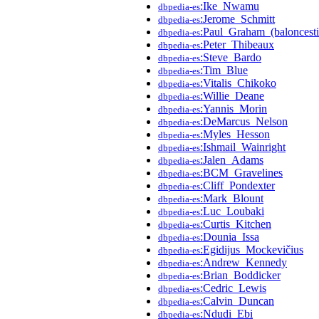
:Ike_Nwamu
dbpedia-es
:Jerome_Schmitt
dbpedia-es
:Paul_Graham_(baloncesti
dbpedia-es
:Peter_Thibeaux
dbpedia-es
:Steve_Bardo
dbpedia-es
:Tim_Blue
dbpedia-es
:Vitalis_Chikoko
dbpedia-es
:Willie_Deane
dbpedia-es
:Yannis_Morin
dbpedia-es
:DeMarcus_Nelson
dbpedia-es
:Myles_Hesson
dbpedia-es
:Ishmail_Wainright
dbpedia-es
:Jalen_Adams
dbpedia-es
:BCM_Gravelines
dbpedia-es
:Cliff_Pondexter
dbpedia-es
:Mark_Blount
dbpedia-es
:Luc_Loubaki
dbpedia-es
:Curtis_Kitchen
dbpedia-es
:Dounia_Issa
dbpedia-es
:Egidijus_Mockevičius
dbpedia-es
:Andrew_Kennedy
dbpedia-es
:Brian_Boddicker
dbpedia-es
:Cedric_Lewis
dbpedia-es
:Calvin_Duncan
dbpedia-es
:Ndudi_Ebi
dbpedia-es