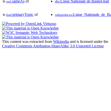
is
sameAs
of
:Ligue Nationale de Basket-ball
owl:
dbr
is
primaryTopic
of
:Ligue_Nationale_de_Ba
foaf:
wikipedia-es
This content was extracted from
Wikipedia
and is licensed under the
Creative Commons Attribution-ShareAlike 3.0 Unported License