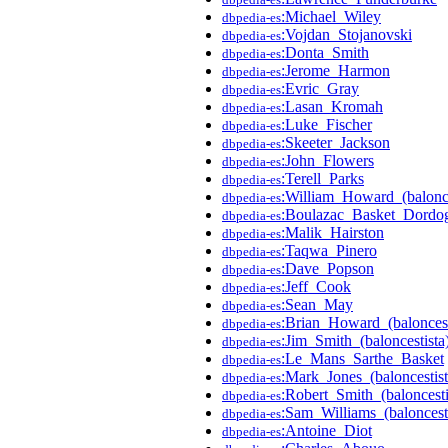
:Michael_Wiley
dbpedia-es
:Vojdan_Stojanovski
dbpedia-es
:Donta_Smith
dbpedia-es
:Jerome_Harmon
dbpedia-es
:Evric_Gray
dbpedia-es
:Lasan_Kromah
dbpedia-es
:Luke_Fischer
dbpedia-es
:Skeeter_Jackson
dbpedia-es
:John_Flowers
dbpedia-es
:Terell_Parks
dbpedia-es
:William_Howard_(balonce
dbpedia-es
:Boulazac_Basket_Dordo
dbpedia-es
:Malik_Hairston
dbpedia-es
:Taqwa_Pinero
dbpedia-es
:Dave_Popson
dbpedia-es
:Jeff_Cook
dbpedia-es
:Sean_May
dbpedia-es
:Brian_Howard_(baloncest
dbpedia-es
:Jim_Smith_(baloncestista
dbpedia-es
:Le_Mans_Sarthe_Basket
dbpedia-es
:Mark_Jones_(baloncestis
dbpedia-es
:Robert_Smith_(baloncesti
dbpedia-es
:Sam_Williams_(baloncest
dbpedia-es
:Antoine_Diot
dbpedia-es