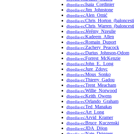
:Isaia_Cordinier
dbpedia-es
:Jim_Johnstone
dbpedia-es
:Alen_Omić
dbpedia-es
:Chris_Horton_(baloncesti
dbpedia-es
:Chris_Warren_(baloncest
dbpedia-es
:Jérémy_Nzeulie
dbpedia-es
:Kadeem_Allen
dbpedia-es
:Romain_Duport
dbpedia-es
:Zachery_Peacock
dbpedia-es
:Darius_Johnson-Odom
dbpedia-es
:Forrest_McKenzie
dbpedia-es
:John_E._Long
dbpedia-es
:Jure_Zdovc
dbpedia-es
:Mous_Sonko
dbpedia-es
:Thierry_Gadou
dbpedia-es
:Trent_Meacham
dbpedia-es
:Willie_Norwood
dbpedia-es
:Keith_Owens
dbpedia-es
:Orlando_Graham
dbpedia-es
:Ted_Manakas
dbpedia-es
:Art_Long
dbpedia-es
:Arvid_Kramer
dbpedia-es
:Bruce_Kuczenski
dbpedia-es
:JDA_Dijon
dbpedia-es
:Nate_Driggers
dbpedia-es