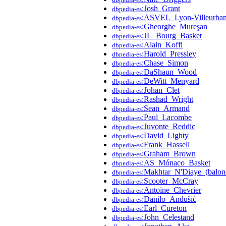
:Josh_Grant
dbpedia-es
:ASVEL_Lyon-Villeurba
dbpedia-es
:Gheorghe_Mureşan
dbpedia-es
:JL_Bourg_Basket
dbpedia-es
:Alain_Koffi
dbpedia-es
:Harold_Pressley
dbpedia-es
:Chase_Simon
dbpedia-es
:DaShaun_Wood
dbpedia-es
:DeWitt_Menyard
dbpedia-es
:Johan_Clet
dbpedia-es
:Rashad_Wright
dbpedia-es
:Sean_Armand
dbpedia-es
:Paul_Lacombe
dbpedia-es
:Juvonte_Reddic
dbpedia-es
:David_Lighty
dbpedia-es
:Frank_Hassell
dbpedia-es
:Graham_Brown
dbpedia-es
:AS_Mónaco_Basket
dbpedia-es
:Makhtar_N'Diaye_(balonc
dbpedia-es
:Scooter_McCray
dbpedia-es
:Antoine_Chevrier
dbpedia-es
:Danilo_Anđušić
dbpedia-es
:Earl_Cureton
dbpedia-es
:John_Celestand
dbpedia-es