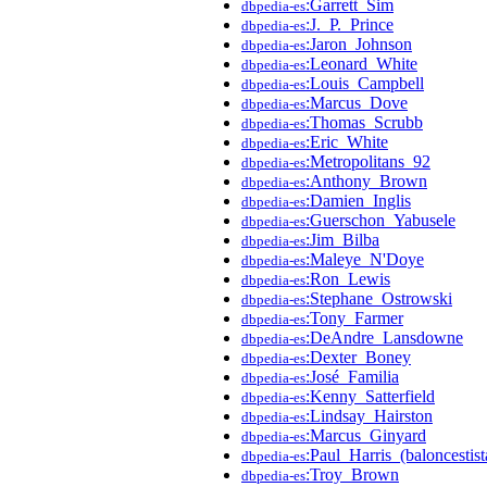
:Garrett_Sim
dbpedia-es
:J._P._Prince
dbpedia-es
:Jaron_Johnson
dbpedia-es
:Leonard_White
dbpedia-es
:Louis_Campbell
dbpedia-es
:Marcus_Dove
dbpedia-es
:Thomas_Scrubb
dbpedia-es
:Eric_White
dbpedia-es
:Metropolitans_92
dbpedia-es
:Anthony_Brown
dbpedia-es
:Damien_Inglis
dbpedia-es
:Guerschon_Yabusele
dbpedia-es
:Jim_Bilba
dbpedia-es
:Maleye_N'Doye
dbpedia-es
:Ron_Lewis
dbpedia-es
:Stephane_Ostrowski
dbpedia-es
:Tony_Farmer
dbpedia-es
:DeAndre_Lansdowne
dbpedia-es
:Dexter_Boney
dbpedia-es
:José_Familia
dbpedia-es
:Kenny_Satterfield
dbpedia-es
:Lindsay_Hairston
dbpedia-es
:Marcus_Ginyard
dbpedia-es
:Paul_Harris_(baloncestist
dbpedia-es
:Troy_Brown
dbpedia-es