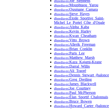
:Joe_Stephens
dbpedia-es
:Mouphtaou_Yarou
dbpedia-es
:Ousmane_Camara
dbpedia-es
:Steve_Hayes
dbpedia-es
:Étoile_Sportive_Saint-
dbpedia-es
Michel_Le_Portel_Côte_d'Opale
:Alpha_Kaba
dbpedia-es
:Kevin_Harley
dbpedia-es
:Kwan_Cheatham
dbpedia-es
:Vitto_Brown
dbpedia-es
:Allerik_Freeman
dbpedia-es
:Brian_Conklin
dbpedia-es
:Paris_Lee
dbpedia-es
:Matthew_Marsh
dbpedia-es
:Kaza_Kajami-Keane
dbpedia-es
:Darral_Willis
dbpedia-es
:Ali_Traoré
dbpedia-es
:Dennis_Stewart_(balonces
dbpedia-es
:Greg_Dreiling
dbpedia-es
:James_Blackwell
dbpedia-es
:Joe_Courtney
dbpedia-es
:Paul_McPherson
dbpedia-es
:Élan_Sportif_Chalonnais
dbpedia-es
:Bruce_Bowen
dbpedia-es
:Howard_Carter_(balonces
dbpedia-es