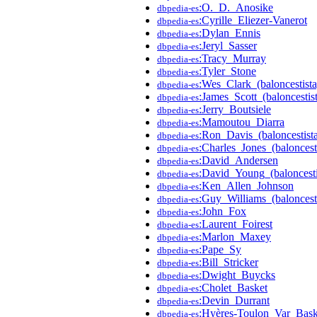
:O._D._Anosike
dbpedia-es
:Cyrille_Eliezer-Vanerot
dbpedia-es
:Dylan_Ennis
dbpedia-es
:Jeryl_Sasser
dbpedia-es
:Tracy_Murray
dbpedia-es
:Tyler_Stone
dbpedia-es
:Wes_Clark_(baloncestista
dbpedia-es
:James_Scott_(baloncestis
dbpedia-es
:Jerry_Boutsiele
dbpedia-es
:Mamoutou_Diarra
dbpedia-es
:Ron_Davis_(baloncestis
dbpedia-es
:Charles_Jones_(baloncest
dbpedia-es
:David_Andersen
dbpedia-es
:David_Young_(baloncesti
dbpedia-es
:Ken_Allen_Johnson
dbpedia-es
:Guy_Williams_(baloncesti
dbpedia-es
:John_Fox
dbpedia-es
:Laurent_Foirest
dbpedia-es
:Marlon_Maxey
dbpedia-es
:Pape_Sy
dbpedia-es
:Bill_Stricker
dbpedia-es
:Dwight_Buycks
dbpedia-es
:Cholet_Basket
dbpedia-es
:Devin_Durrant
dbpedia-es
:Hyères-Toulon_Var_Bask
dbpedia-es