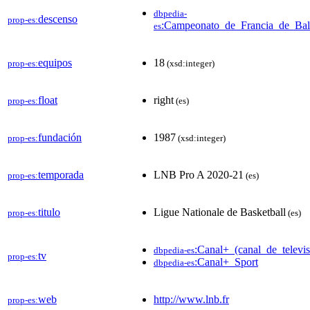
dbpedia-
descenso
prop-es:
:Campeonato_de_Francia_de_Ba
es
equipos
18
prop-es:
(xsd:integer)
float
right
prop-es:
(es)
fundación
1987
prop-es:
(xsd:integer)
temporada
LNB Pro A 2020-21
prop-es:
(es)
titulo
Ligue Nationale de Basketball
prop-es:
(es)
:Canal+_(canal_de_televis
dbpedia-es
tv
prop-es:
:Canal+_Sport
dbpedia-es
web
http://www.lnb.fr
prop-es: