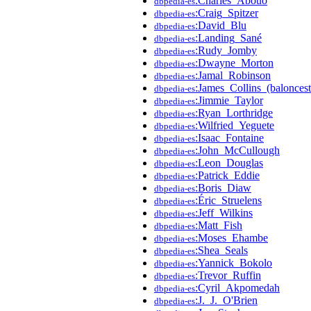
:Charles_Abouo
dbpedia-es
:Craig_Spitzer
dbpedia-es
:David_Blu
dbpedia-es
:Landing_Sané
dbpedia-es
:Rudy_Jomby
dbpedia-es
:Dwayne_Morton
dbpedia-es
:Jamal_Robinson
dbpedia-es
:James_Collins_(baloncest
dbpedia-es
:Jimmie_Taylor
dbpedia-es
:Ryan_Lorthridge
dbpedia-es
:Wilfried_Yeguete
dbpedia-es
:Isaac_Fontaine
dbpedia-es
:John_McCullough
dbpedia-es
:Leon_Douglas
dbpedia-es
:Patrick_Eddie
dbpedia-es
:Boris_Diaw
dbpedia-es
:Éric_Struelens
dbpedia-es
:Jeff_Wilkins
dbpedia-es
:Matt_Fish
dbpedia-es
:Moses_Ehambe
dbpedia-es
:Shea_Seals
dbpedia-es
:Yannick_Bokolo
dbpedia-es
:Trevor_Ruffin
dbpedia-es
:Cyril_Akpomedah
dbpedia-es
:J._J._O'Brien
dbpedia-es