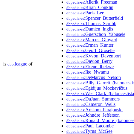
:Allerik_Freeman
dbpedia-es
:Brian_Conklin
dbpedia-es
:Paris_Lee
dbpedia-es
:Spencer_Butterfield
dbpedia-es
:Thomas_Scrubb
dbpedia-es
:Damien_Inglis
dbpedia-es
:Guerschon_Yabusele
dbpedia-es
:Marcus_Ginyard
dbpedia-es
:Erman_Kunter
dbpedia-es
:Geoff_Groselle
dbpedia-es
:Kyvon_Davenport
dbpedia-es
:Davion_Berry
dbpedia-es
is
league
of
dbo:
:Ekene_Ibekwe
dbpedia-es
:Ike_Nwamu
dbpedia-es
:DeMarcus_Nelson
dbpedia-es
:Billy_Garrett_(baloncestis
dbpedia-es
:Egidijus_Mockevičius
dbpedia-es
:Wes_Clark_(baloncestista
dbpedia-es
:DaJuan_Summers
dbpedia-es
:Cameron_Wells
dbpedia-es
:Artsiom_Parajouski
dbpedia-es
:Johndre_Jefferson
dbpedia-es
:Ronald_Moore_(baloncest
dbpedia-es
:Paul_Lacombe
dbpedia-es
:Tyrus_McGee
dbpedia-es