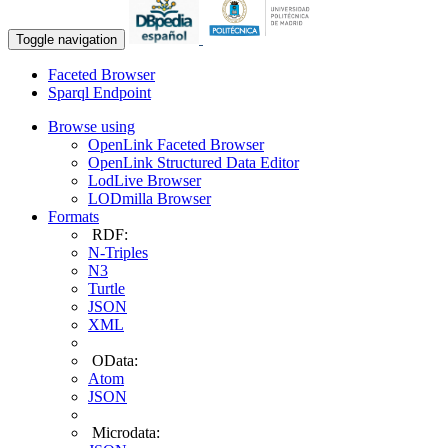
Toggle navigation
Faceted Browser
Sparql Endpoint
Browse using
OpenLink Faceted Browser
OpenLink Structured Data Editor
LodLive Browser
LODmilla Browser
Formats
RDF:
N-Triples
N3
Turtle
JSON
XML
OData:
Atom
JSON
Microdata: