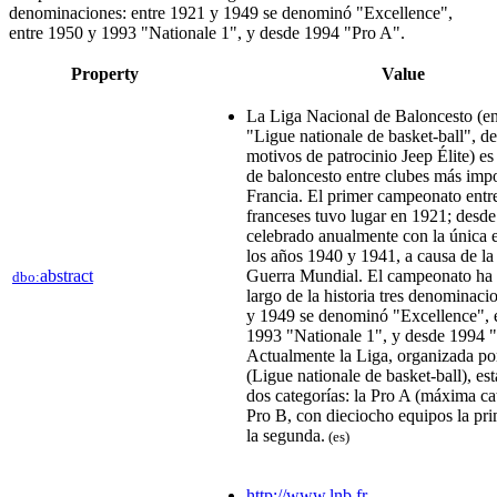
denominaciones: entre 1921 y 1949 se denominó "Excellence",
entre 1950 y 1993 "Nationale 1", y desde 1994 "Pro A".
Property
Value
La Liga Nacional de Baloncesto (en
"Ligue nationale de basket-ball", 
motivos de patrocinio Jeep Élite) e
de baloncesto entre clubes más impo
Francia. El primer campeonato entr
franceses tuvo lugar en 1921; desde
celebrado anualmente con la única 
los años 1940 y 1941, a causa de l
abstract
Guerra Mundial. El campeonato ha r
dbo:
largo de la historia tres denominaci
y 1949 se denominó "Excellence", 
1993 "Nationale 1", y desde 1994 
Actualmente la Liga, organizada p
(Ligue nationale de basket-ball), es
dos categorías: la Pro A (máxima cat
Pro B, con dieciocho equipos la pri
la segunda.
(es)
http://www.lnb.fr