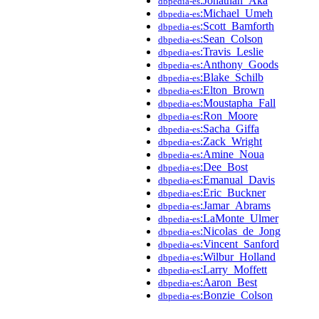
:Jonathan_Aka
dbpedia-es
:Michael_Umeh
dbpedia-es
:Scott_Bamforth
dbpedia-es
:Sean_Colson
dbpedia-es
:Travis_Leslie
dbpedia-es
:Anthony_Goods
dbpedia-es
:Blake_Schilb
dbpedia-es
:Elton_Brown
dbpedia-es
:Moustapha_Fall
dbpedia-es
:Ron_Moore
dbpedia-es
:Sacha_Giffa
dbpedia-es
:Zack_Wright
dbpedia-es
:Amine_Noua
dbpedia-es
:Dee_Bost
dbpedia-es
:Emanual_Davis
dbpedia-es
:Eric_Buckner
dbpedia-es
:Jamar_Abrams
dbpedia-es
:LaMonte_Ulmer
dbpedia-es
:Nicolas_de_Jong
dbpedia-es
:Vincent_Sanford
dbpedia-es
:Wilbur_Holland
dbpedia-es
:Larry_Moffett
dbpedia-es
:Aaron_Best
dbpedia-es
:Bonzie_Colson
dbpedia-es