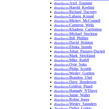
:Axel_Toupane
dbpedia-es
:Harold_Keeling
dbpedia-es
:Richard_Dacoury
dbpedia-es
:Lahaou_Konaté
dbpedia-es
:Mickey_McConnell
dbpedia-es
:Cameron_Wells
dbpedia-es
:Khadeen_Carrington
dbpedia-es
:Michael_Stockton
dbpedia-es
:Bill_Phillips
dbpedia-es
:David_Holston
dbpedia-es
:Ebuka_Izundu
dbpedia-es
:Johan_Passave-Ducteil
dbpedia-es
:Mark_Strickland
dbpedia-es
:Mike_Ratliff
dbpedia-es
:Ovie_Soko
dbpedia-es
:Philip_Scrubb
dbpedia-es
:Wesley_Gordon
dbpedia-es
:Brandon_Ubel
dbpedia-es
:Dave_Henderson
dbpedia-es
:Gédéon_Pitard
dbpedia-es
:Hamady_N'Diaye
dbpedia-es
:Jamie_Waller
dbpedia-es
:Robin_Jones
dbpedia-es
:Wesley_Saunders
dbpedia-es
:Didier_Gadou
dbpedia-es