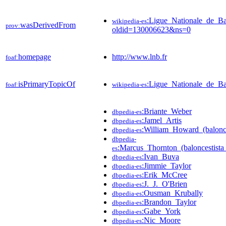
:Ligue_Nationale_de_Ba
wikipedia-es
wasDerivedFrom
prov:
oldid=130006623&ns=0
homepage
http://www.lnb.fr
foaf:
isPrimaryTopicOf
:Ligue_Nationale_de_Ba
foaf:
wikipedia-es
:Briante_Weber
dbpedia-es
:Jamel_Artis
dbpedia-es
:William_Howard_(balonce
dbpedia-es
dbpedia-
:Marcus_Thornton_(baloncestist
es
:Ivan_Buva
dbpedia-es
:Jimmie_Taylor
dbpedia-es
:Erik_McCree
dbpedia-es
:J._J._O'Brien
dbpedia-es
:Ousman_Krubally
dbpedia-es
:Brandon_Taylor
dbpedia-es
:Gabe_York
dbpedia-es
:Nic_Moore
dbpedia-es