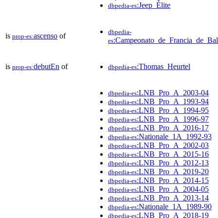
:Jeep_Élite
dbpedia-es
dbpedia-
is
ascenso
of
prop-es:
:Campeonato_de_Francia_de_Ba
es
is
debutEn
of
:Thomas_Heurtel
prop-es:
dbpedia-es
:LNB_Pro_A_2003-04
dbpedia-es
:LNB_Pro_A_1993-94
dbpedia-es
:LNB_Pro_A_1994-95
dbpedia-es
:LNB_Pro_A_1996-97
dbpedia-es
:LNB_Pro_A_2016-17
dbpedia-es
:Nationale_1A_1992-93
dbpedia-es
:LNB_Pro_A_2002-03
dbpedia-es
:LNB_Pro_A_2015-16
dbpedia-es
:LNB_Pro_A_2012-13
dbpedia-es
:LNB_Pro_A_2019-20
dbpedia-es
:LNB_Pro_A_2014-15
dbpedia-es
:LNB_Pro_A_2004-05
dbpedia-es
:LNB_Pro_A_2013-14
dbpedia-es
:Nationale_1A_1989-90
dbpedia-es
:LNB_Pro_A_2018-19
dbpedia-es