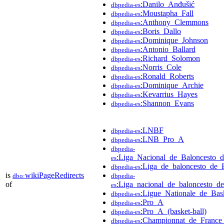
:Danilo_Anđušić
dbpedia-es
:Moustapha_Fall
dbpedia-es
:Anthony_Clemmons
dbpedia-es
:Boris_Dallo
dbpedia-es
:Dominique_Johnson
dbpedia-es
:Antonio_Ballard
dbpedia-es
:Richard_Solomon
dbpedia-es
:Norris_Cole
dbpedia-es
:Ronald_Roberts
dbpedia-es
:Dominique_Archie
dbpedia-es
:Kevarrius_Hayes
dbpedia-es
:Shannon_Evans
dbpedia-es
:LNBF
dbpedia-es
:LNB_Pro_A
dbpedia-es
dbpedia-
:Liga_Nacional_de_Baloncesto_d
es
:Liga_de_baloncesto_de_
dbpedia-es
is
wikiPageRedirects
dbo:
dbpedia-
of
:Liga_nacional_de_baloncesto_de
es
:Ligue_Nationale_de_Bask
dbpedia-es
:Pro_A
dbpedia-es
:Pro_A_(basket-ball)
dbpedia-es
:Championnat_de_France_
dbpedia-es