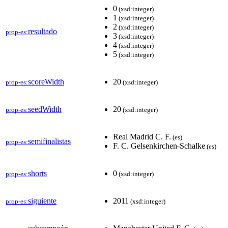
0
(xsd:integer)
1
(xsd:integer)
2
(xsd:integer)
resultado
prop-es:
3
(xsd:integer)
4
(xsd:integer)
5
(xsd:integer)
scoreWidth
20
prop-es:
(xsd:integer)
seedWidth
20
prop-es:
(xsd:integer)
Real Madrid C. F.
(es)
semifinalistas
prop-es:
F. C. Gelsenkirchen-Schalke
(es)
shorts
0
prop-es:
(xsd:integer)
siguiente
2011
prop-es:
(xsd:integer)