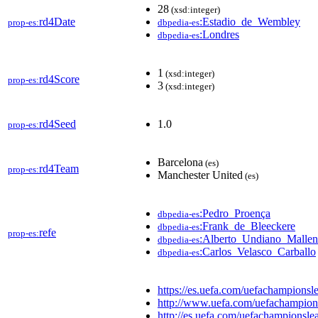
28
(xsd:integer)
rd4Date
:Estadio_de_Wembley
prop-es:
dbpedia-es
:Londres
dbpedia-es
1
(xsd:integer)
rd4Score
prop-es:
3
(xsd:integer)
rd4Seed
1.0
prop-es:
Barcelona
(es)
rd4Team
prop-es:
Manchester United
(es)
:Pedro_Proença
dbpedia-es
:Frank_de_Bleeckere
dbpedia-es
refe
prop-es:
:Alberto_Undiano_Malle
dbpedia-es
:Carlos_Velasco_Carballo
dbpedia-es
https://es.uefa.com/uefachampio
http://www.uefa.com/uefachampi
http://es.uefa.com/uefachampions