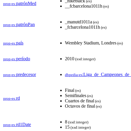
_nikeblack
(es)
patrónMed
prop-es:
__fcbarcelona1011h
(es)
_manutd1011a
(es)
patrónPan
prop-es:
_fcbarcelona1011h
(es)
país
Wembley Stadium, Londres
prop-es:
(es)
período
2010
prop-es:
(xsd:integer)
predecesor
:Liga_de_Campeones_de
prop-es:
dbpedia-es
Final
(es)
Semifinales
(es)
rd
prop-es:
Cuartos de final
(es)
Octavos de final
(es)
8
(xsd:integer)
rd1Date
prop-es:
15
(xsd:integer)