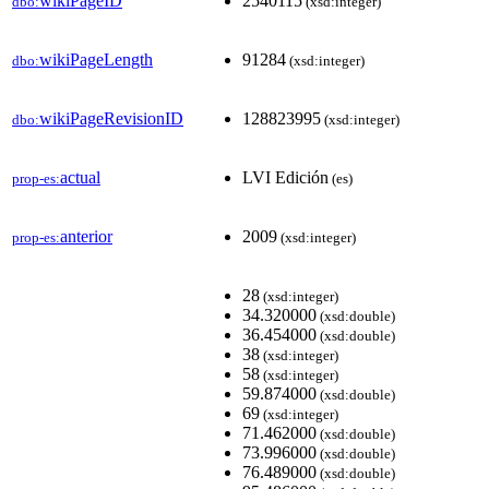
wikiPageID
2540115
dbo:
(xsd:integer)
wikiPageLength
91284
dbo:
(xsd:integer)
wikiPageRevisionID
128823995
dbo:
(xsd:integer)
actual
LVI Edición
prop-es:
(es)
anterior
2009
prop-es:
(xsd:integer)
28
(xsd:integer)
34.320000
(xsd:double)
36.454000
(xsd:double)
38
(xsd:integer)
58
(xsd:integer)
59.874000
(xsd:double)
69
(xsd:integer)
71.462000
(xsd:double)
73.996000
(xsd:double)
76.489000
(xsd:double)