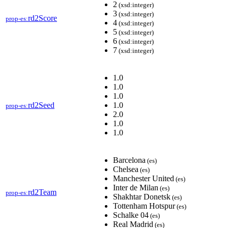
2
(xsd:integer)
3
(xsd:integer)
rd2Score
prop-es:
4
(xsd:integer)
5
(xsd:integer)
6
(xsd:integer)
7
(xsd:integer)
1.0
1.0
1.0
rd2Seed
1.0
prop-es:
2.0
1.0
1.0
Barcelona
(es)
Chelsea
(es)
Manchester United
(es)
Inter de Milan
(es)
rd2Team
prop-es:
Shakhtar Donetsk
(es)
Tottenham Hotspur
(es)
Schalke 04
(es)
Real Madrid
(es)