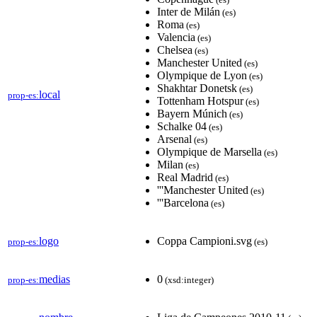
Inter de Milán
(es)
Roma
(es)
Valencia
(es)
Chelsea
(es)
Manchester United
(es)
Olympique de Lyon
(es)
Shakhtar Donetsk
(es)
local
prop-es:
Tottenham Hotspur
(es)
Bayern Múnich
(es)
Schalke 04
(es)
Arsenal
(es)
Olympique de Marsella
(es)
Milan
(es)
Real Madrid
(es)
'''Manchester United
(es)
'''Barcelona
(es)
logo
Coppa Campioni.svg
prop-es:
(es)
medias
0
prop-es:
(xsd:integer)