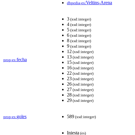
:Veltins-Arena
dbpedia-es
3
(xsd:integer)
4
(xsd:integer)
5
(xsd:integer)
6
(xsd:integer)
8
(xsd:integer)
9
(xsd:integer)
12
(xsd:integer)
13
(xsd:integer)
fecha
prop-es:
15
(xsd:integer)
16
(xsd:integer)
22
(xsd:integer)
23
(xsd:integer)
26
(xsd:integer)
27
(xsd:integer)
28
(xsd:integer)
29
(xsd:integer)
goles
589
prop-es:
(xsd:integer)
Iniesta
(es)