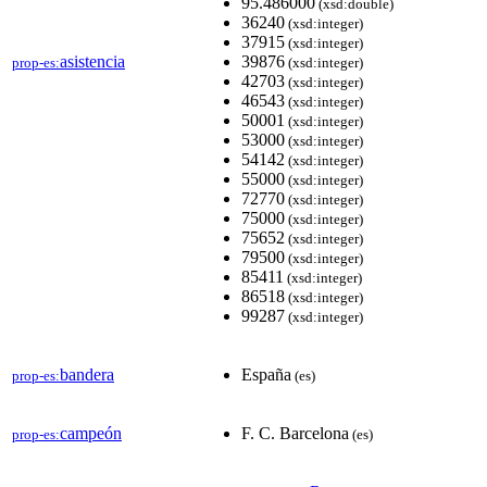
95.486000
(xsd:double)
36240
(xsd:integer)
37915
(xsd:integer)
asistencia
39876
prop-es:
(xsd:integer)
42703
(xsd:integer)
46543
(xsd:integer)
50001
(xsd:integer)
53000
(xsd:integer)
54142
(xsd:integer)
55000
(xsd:integer)
72770
(xsd:integer)
75000
(xsd:integer)
75652
(xsd:integer)
79500
(xsd:integer)
85411
(xsd:integer)
86518
(xsd:integer)
99287
(xsd:integer)
bandera
España
prop-es:
(es)
campeón
F. C. Barcelona
prop-es:
(es)