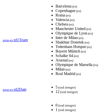
Barcelona
(es)
Copenhague
(es)
Roma
(es)
Valencia
(es)
Chelsea
(es)
Manchester United
(es)
Olympique de Lyon
(es)
Inter de Milan
(es)
rd1Team
prop-es:
Shakhtar Donetsk
(es)
Tottenham Hotspur
(es)
Bayern Múnich
(es)
Schalke 04
(es)
Arsenal
(es)
Olympique de Marsella
(es)
Milan
(es)
Real Madrid
(es)
5
(xsd:integer)
rd2Date
prop-es:
12
(xsd:integer)
0
(xsd:integer)
1
(xsd:integer)