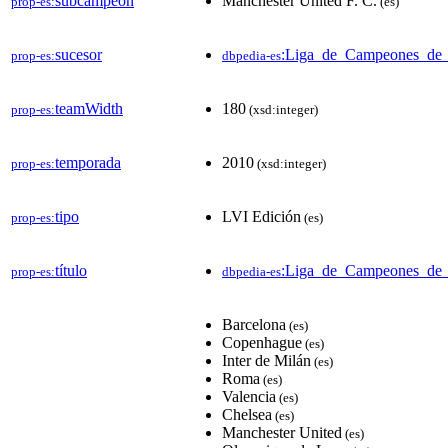
subcampeón
Manchester United F. C.
prop-es:
(es)
sucesor
:Liga_de_Campeones_de
prop-es:
dbpedia-es
teamWidth
180
prop-es:
(xsd:integer)
temporada
2010
prop-es:
(xsd:integer)
tipo
LVI Edición
prop-es:
(es)
título
:Liga_de_Campeones_de
prop-es:
dbpedia-es
Barcelona
(es)
Copenhague
(es)
Inter de Milán
(es)
Roma
(es)
Valencia
(es)
Chelsea
(es)
Manchester United
(es)