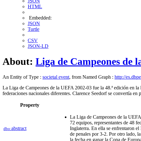
JSON
HTML
Embedded:
JSON
Turtle
CSV
JSON-LD
About:
Liga de Campeones de l
An Entity of Type :
societal event
, from Named Graph :
http://es.dbp
La Liga de Campeones de la UEFA 2002-03 fue la 48.ª edición en la his
federaciones nacionales diferentes. Clarence Seedorf se convertía en
Property
La Liga de Campeones de la UEFA 200
72 equipos, representantes de 48 fed
abstract
Inglaterra. En ella se enfrentaron e
dbo:
de penales por 3-2. Por otro lado, l
la fecha en ganar la Copa de Europ