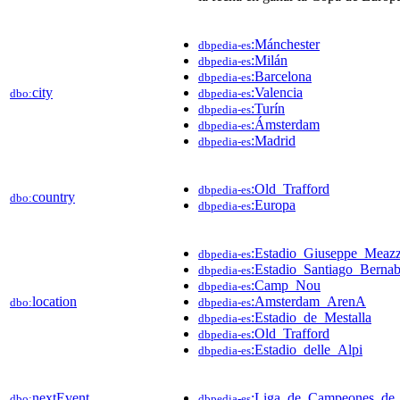
:Mánchester
dbpedia-es
:Milán
dbpedia-es
:Barcelona
dbpedia-es
city
:Valencia
dbo:
dbpedia-es
:Turín
dbpedia-es
:Ámsterdam
dbpedia-es
:Madrid
dbpedia-es
:Old_Trafford
dbpedia-es
country
dbo:
:Europa
dbpedia-es
:Estadio_Giuseppe_Meaz
dbpedia-es
:Estadio_Santiago_Berna
dbpedia-es
:Camp_Nou
dbpedia-es
location
:Amsterdam_ArenA
dbo:
dbpedia-es
:Estadio_de_Mestalla
dbpedia-es
:Old_Trafford
dbpedia-es
:Estadio_delle_Alpi
dbpedia-es
nextEvent
:Liga_de_Campeones_de
dbo:
dbpedia-es