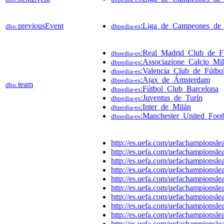
previousEvent
:Liga_de_Campeones_de
dbo:
dbpedia-es
:Real_Madrid_Club_de_F
dbpedia-es
:Associazione_Calcio_Mi
dbpedia-es
:Valencia_Club_de_Fútbo
dbpedia-es
:Ajax_de_Ámsterdam
dbpedia-es
team
dbo:
:Fútbol_Club_Barcelona
dbpedia-es
:Juventus_de_Turín
dbpedia-es
:Inter_de_Milán
dbpedia-es
:Manchester_United_Foot
dbpedia-es
http://es.uefa.com/uefachampionsl
http://es.uefa.com/uefachampions
http://es.uefa.com/uefachampions
http://es.uefa.com/uefachampions
http://es.uefa.com/uefachampions
http://es.uefa.com/uefachampions
http://es.uefa.com/uefachampions
http://es.uefa.com/uefachampions
http://es.uefa.com/uefachampions
http://es.uefa.com/uefachampions