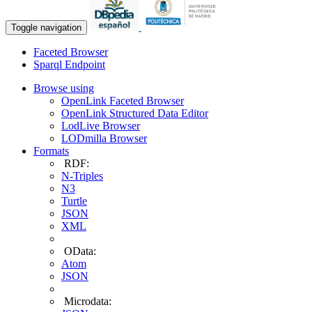
Toggle navigation
Faceted Browser
Sparql Endpoint
Browse using
OpenLink Faceted Browser
OpenLink Structured Data Editor
LodLive Browser
LODmilla Browser
Formats
RDF:
N-Triples
N3
Turtle
JSON
XML
OData:
Atom
JSON
Microdata: