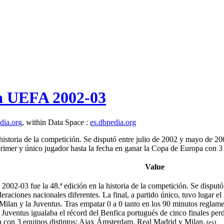
a UEFA 2002-03
edia.org
, within Data Space :
es.dbpedia.org
toria de la competición. Se disputó entre julio de 2002 y mayo de 2003
 primer y único jugador hasta la fecha en ganar la Copa de Europa con 
Value
2-03 fue la 48.ª edición en la historia de la competición. Se disputó e
eraciones nacionales diferentes. La final, a partido único, tuvo lugar 
l Milan y la Juventus. Tras empatar 0 a 0 tanto en los 90 minutos reglam
a Juventus igualaba el récord del Benfica portugués de cinco finales pe
a con 3 equipos distintos: Ajax Ámsterdam, Real Madrid y Milan.
(es)