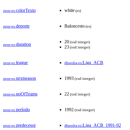
colorTexto
white
prop-es:
(es)
deporte
Baloncesto
prop-es:
(es)
20
(xsd:integer)
duration
prop-es:
23
(xsd:integer)
league
:Liga_ACB
prop-es:
dbpedia-es
nextseason
1993
prop-es:
(xsd:integer)
noOfTeams
22
prop-es:
(xsd:integer)
período
1992
prop-es:
(xsd:integer)
predecesor
:Liga_ACB_1991-92
prop-es:
dbpedia-es