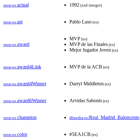
actual
1992
prop-es:
(xsd:integer)
ast
Pablo Laso
prop-es:
(es)
MVP
(es)
award
MVP de las Finales
prop-es:
(es)
Mejor Jugador Joven
(es)
award4Link
MVP de la ACB
prop-es:
(es)
award4Winner
Darryl Middleton
prop-es:
(es)
award6Winner
Arvidas Sabonis
prop-es:
(es)
champion
:Real_Madrid_Baloncesto
prop-es:
dbpedia-es
color
#5EA1CB
prop-es:
(es)