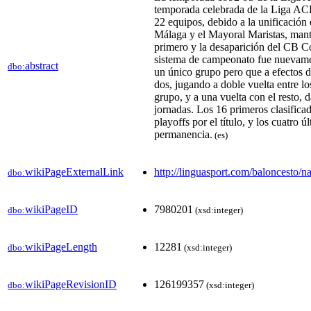
temporada celebrada de la Liga ACB
22 equipos, debido a la unificación
Málaga y el Mayoral Maristas, man
primero y la desaparición del CB Co
sistema de campeonato fue nuevame
abstract
dbo:
un único grupo pero que a efectos d
dos, jugando a doble vuelta entre 
grupo, y a una vuelta con el resto, 
jornadas. Los 16 primeros clasificad
playoffs por el título, y los cuatro ú
permanencia.
(es)
wikiPageExternalLink
http://linguasport.com/baloncesto/n
dbo:
wikiPageID
7980201
dbo:
(xsd:integer)
wikiPageLength
12281
dbo:
(xsd:integer)
wikiPageRevisionID
126199357
dbo:
(xsd:integer)