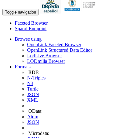
Toggle navigation
Faceted Browser
Sparql Endpoint
Browse using
OpenLink Faceted Browser
OpenLink Structured Data Editor
LodLive Browser
LODmilla Browser
Formats
RDF:
N-Triples
N3
Turtle
JSON
XML
OData:
Atom
JSON
Microdata: