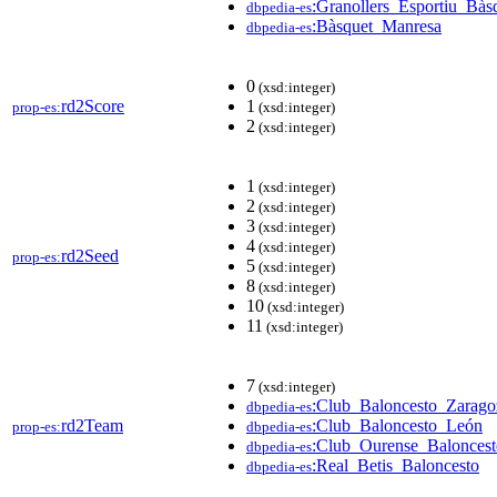
:Granollers_Esportiu_Bàs
dbpedia-es
:Bàsquet_Manresa
dbpedia-es
0
(xsd:integer)
rd2Score
1
prop-es:
(xsd:integer)
2
(xsd:integer)
1
(xsd:integer)
2
(xsd:integer)
3
(xsd:integer)
4
(xsd:integer)
rd2Seed
prop-es:
5
(xsd:integer)
8
(xsd:integer)
10
(xsd:integer)
11
(xsd:integer)
7
(xsd:integer)
:Club_Baloncesto_Zarago
dbpedia-es
rd2Team
:Club_Baloncesto_León
prop-es:
dbpedia-es
:Club_Ourense_Baloncest
dbpedia-es
:Real_Betis_Baloncesto
dbpedia-es