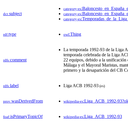
:Baloncesto_en_España_
category-es
subject
:Baloncesto_en_España_
dct:
category-es
:Temporadas_de_la_Lig
category-es
type
:Thing
rdf:
owl
La temporada 1992-93 de la Liga 
temporada celebrada de la Liga ACB
comment
22 equipos, debido a la unificación
rdfs:
Málaga y el Mayoral Maristas, man
primero y la desaparición del CB Co
label
Liga ACB 1992-93
rdfs:
(es)
wasDerivedFrom
:Liga_ACB_1992-93?o
prov:
wikipedia-es
isPrimaryTopicOf
:Liga_ACB_1992-93
foaf:
wikipedia-es