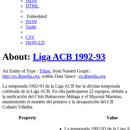
JSON
HTML
Embedded:
JSON
Turtle
CSV
JSON-LD
About:
Liga ACB 1992-93
An Entity of Type :
Thing
, from Named Graph :
http://es.dbpedia.org
, within Data Space :
es.dbpedia.org
La temporada 1992-93 de la Liga ACB fue la décima temporada
celebrada de la Liga ACB. En ella participaron 22 equipos, debido a
la unificación del Club Baloncesto Málaga y el Mayoral Maristas,
manteniendo el nombre del primero y la desaparición del CB
Collado Villalba.
Property
Value
La temporada 1992-93 de la Liga 