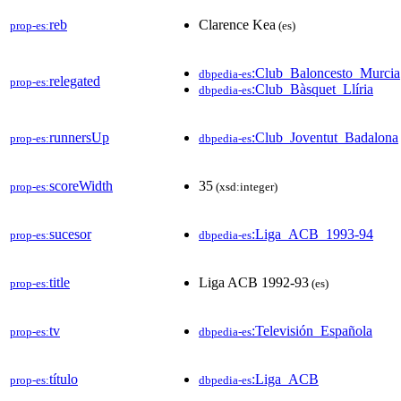
reb
Clarence Kea
prop-es:
(es)
:Club_Baloncesto_Murcia
dbpedia-es
relegated
prop-es:
:Club_Bàsquet_Llíria
dbpedia-es
runnersUp
:Club_Joventut_Badalona
prop-es:
dbpedia-es
scoreWidth
35
prop-es:
(xsd:integer)
sucesor
:Liga_ACB_1993-94
prop-es:
dbpedia-es
title
Liga ACB 1992-93
prop-es:
(es)
tv
:Televisión_Española
prop-es:
dbpedia-es
título
:Liga_ACB
prop-es:
dbpedia-es