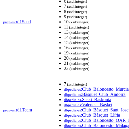
6
(xsd:integer)
7
(xsd:integer)
8
(xsd:integer)
9
(xsd:integer)
rd1Seed
10
prop-es:
(xsd:integer)
11
(xsd:integer)
13
(xsd:integer)
14
(xsd:integer)
15
(xsd:integer)
16
(xsd:integer)
19
(xsd:integer)
20
(xsd:integer)
21
(xsd:integer)
22
(xsd:integer)
7
(xsd:integer)
:Club_Baloncesto_Murcia
dbpedia-es
:Bàsquet_Club_Andorra
dbpedia-es
:Saski_Baskonia
dbpedia-es
:Valencia_Basket
dbpedia-es
rd1Team
:Club_Bàsquet_Sant_Jose
prop-es:
dbpedia-es
:Club_Bàsquet_Llíria
dbpedia-es
:Club_Baloncesto_OAR_F
dbpedia-es
:Club_Baloncesto_Málag
dbpedia-es