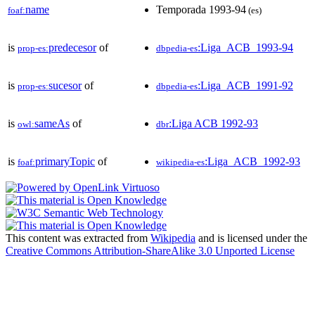
name
Temporada 1993-94
foaf:
(es)
is
predecesor
of
:Liga_ACB_1993-94
prop-es:
dbpedia-es
is
sucesor
of
:Liga_ACB_1991-92
prop-es:
dbpedia-es
is
sameAs
of
:Liga ACB 1992-93
owl:
dbr
is
primaryTopic
of
:Liga_ACB_1992-93
foaf:
wikipedia-es
This content was extracted from
Wikipedia
and is licensed under the
Creative Commons Attribution-ShareAlike 3.0 Unported License