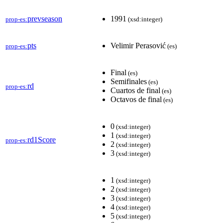
prevseason
1991
prop-es:
(xsd:integer)
pts
Velimir Perasović
prop-es:
(es)
Final
(es)
Semifinales
(es)
rd
prop-es:
Cuartos de final
(es)
Octavos de final
(es)
0
(xsd:integer)
1
(xsd:integer)
rd1Score
prop-es:
2
(xsd:integer)
3
(xsd:integer)
1
(xsd:integer)
2
(xsd:integer)
3
(xsd:integer)
4
(xsd:integer)
5
(xsd:integer)