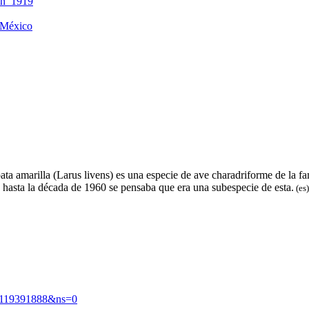
en_1919
_México
ta amarilla​ (Larus livens)​​ es una especie de ave charadriforme de la 
y hasta la década de 1960 se pensaba que era una subespecie de esta.
(es)
d=119391888&ns=0