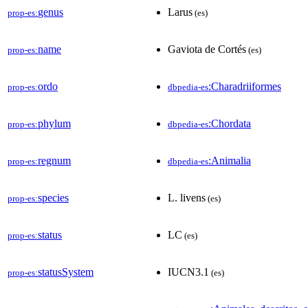
genus
Larus
prop-es:
(es)
name
Gaviota de Cortés
prop-es:
(es)
ordo
:Charadriiformes
prop-es:
dbpedia-es
phylum
:Chordata
prop-es:
dbpedia-es
regnum
:Animalia
prop-es:
dbpedia-es
species
L. livens
prop-es:
(es)
status
LC
prop-es:
(es)
statusSystem
IUCN3.1
prop-es:
(es)