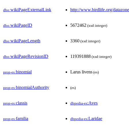
wikiPageExternalLink
http://www.birdlife.org/datazo
dbo:
wikiPageID
5672462
dbo:
(xsd:integer)
wikiPageLength
3360
dbo:
(xsd:integer)
wikiPageRevisionID
119391888
dbo:
(xsd:integer)
binomial
Larus livens
prop-es:
(es)
binomialAuthority
prop-es:
(es)
classis
:Aves
prop-es:
dbpedia-es
familia
:Laridae
prop-es:
dbpedia-es