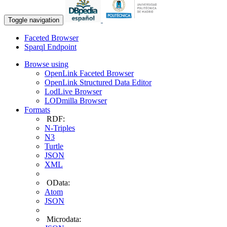
Toggle navigation
Faceted Browser
Sparql Endpoint
Browse using
OpenLink Faceted Browser
OpenLink Structured Data Editor
LodLive Browser
LODmilla Browser
Formats
RDF:
N-Triples
N3
Turtle
JSON
XML
OData:
Atom
JSON
Microdata: