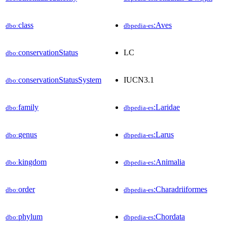
class
:Aves
dbo:
dbpedia-es
conservationStatus
LC
dbo:
conservationStatusSystem
IUCN3.1
dbo:
family
:Laridae
dbo:
dbpedia-es
genus
:Larus
dbo:
dbpedia-es
kingdom
:Animalia
dbo:
dbpedia-es
order
:Charadriiformes
dbo:
dbpedia-es
phylum
:Chordata
dbo:
dbpedia-es