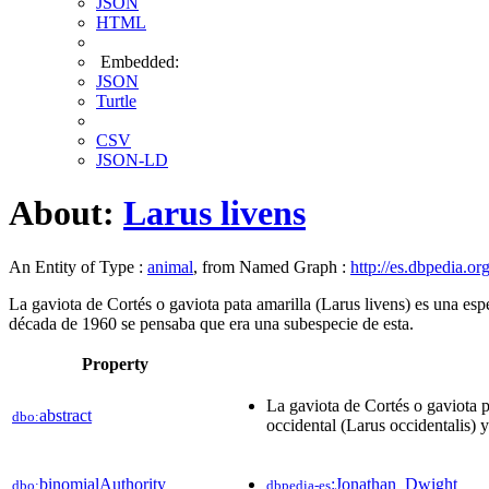
JSON
HTML
Embedded:
JSON
Turtle
CSV
JSON-LD
About:
Larus livens
An Entity of Type :
animal
, from Named Graph :
http://es.dbpedia.or
La gaviota de Cortés o gaviota pata amarilla​ (Larus livens)​​ es una e
década de 1960 se pensaba que era una subespecie de esta.
Property
La gaviota de Cortés o gaviota pa
abstract
dbo:
occidental (Larus occidentalis) 
binomialAuthority
:Jonathan_Dwight
dbo:
dbpedia-es