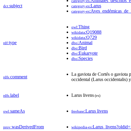
:Animales_descritos_
category-es
subject
:Larus
dct:
category-es
:Aves_endémicas_de
category-es
:Thing
owl
:Q19088
wikidata
:Q729
wikidata
type
:Animal
rdf:
dbo
:Bird
dbo
:Eukaryote
dbo
:Species
dbo
La gaviota de Cortés o gaviota pa
comment
rdfs:
occidental (Larus occidentalis) 
label
Larus livens
rdfs:
(es)
sameAs
:Larus livens
owl:
freebase
wasDerivedFrom
:Larus_livens?oldi
prov:
wikipedia-es