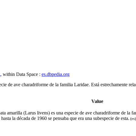
g
, within Data Space :
es.dbpedia.org
specie de ave charadriforme de la familia Laridae. Está estrechamente rel
Value
ta amarilla​ (Larus livens)​​ es una especie de ave charadriforme de la 
y hasta la década de 1960 se pensaba que era una subespecie de esta.
(es)