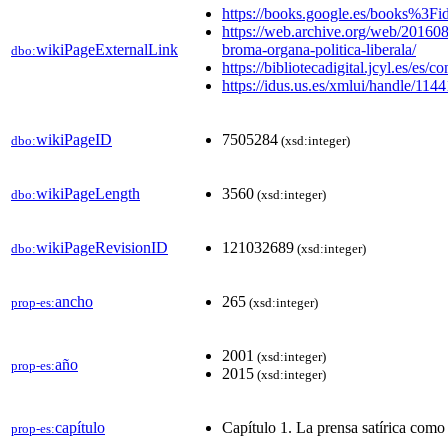
https://books.google.es/books
https://web.archive.org/web/2016081
wikiPageExternalLink
broma-organa-politica-liberala/
dbo:
https://bibliotecadigital.jcyl.e
https://idus.us.es/xmlui/handle/114
wikiPageID
7505284
dbo:
(xsd:integer)
wikiPageLength
3560
dbo:
(xsd:integer)
wikiPageRevisionID
121032689
dbo:
(xsd:integer)
ancho
265
prop-es:
(xsd:integer)
2001
(xsd:integer)
año
prop-es:
2015
(xsd:integer)
capítulo
Capítulo 1. La prensa satírica como 
prop-es: