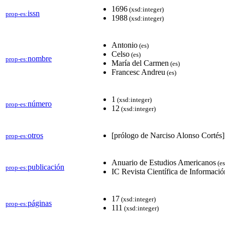
1696
(xsd:integer)
issn
prop-es:
1988
(xsd:integer)
Antonio
(es)
Celso
(es)
nombre
prop-es:
María del Carmen
(es)
Francesc Andreu
(es)
1
(xsd:integer)
número
prop-es:
12
(xsd:integer)
otros
[prólogo de Narciso Alonso Cortés]
prop-es:
Anuario de Estudios Americanos
(es
publicación
prop-es:
IC Revista Científica de Informac
17
(xsd:integer)
páginas
prop-es:
111
(xsd:integer)