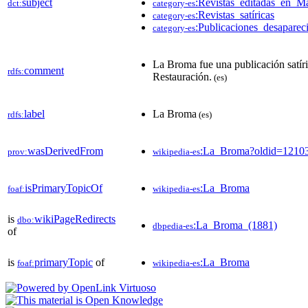
subject
:Revistas_editadas_en_M
dct:
category-es
:Revistas_satíricas
category-es
:Publicaciones_desapare
category-es
La Broma fue una publicación satíri
comment
rdfs:
Restauración.
(es)
label
La Broma
rdfs:
(es)
wasDerivedFrom
:La_Broma?oldid=1210
prov:
wikipedia-es
isPrimaryTopicOf
:La_Broma
foaf:
wikipedia-es
is
wikiPageRedirects
dbo:
:La_Broma_(1881)
dbpedia-es
of
is
primaryTopic
of
:La_Broma
foaf:
wikipedia-es