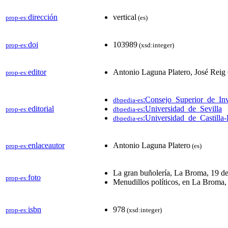
dirección
vertical
prop-es:
(es)
doi
103989
prop-es:
(xsd:integer)
editor
Antonio Laguna Platero, José Reig
prop-es:
:Consejo_Superior_de_Inv
dbpedia-es
editorial
:Universidad_de_Sevilla
prop-es:
dbpedia-es
:Universidad_de_Castill
dbpedia-es
enlaceautor
Antonio Laguna Platero
prop-es:
(es)
La gran buñolería, La Broma, 19 d
foto
prop-es:
Menudillos políticos, en La Broma,
isbn
978
prop-es:
(xsd:integer)