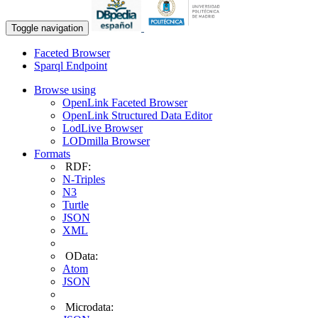
Toggle navigation
Faceted Browser
Sparql Endpoint
Browse using
OpenLink Faceted Browser
OpenLink Structured Data Editor
LodLive Browser
LODmilla Browser
Formats
RDF:
N-Triples
N3
Turtle
JSON
XML
OData:
Atom
JSON
Microdata: