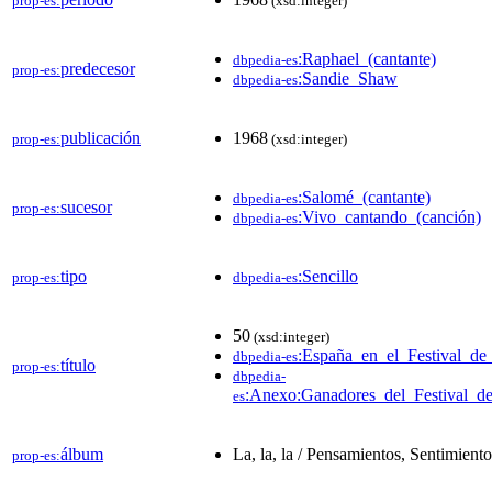
prop-es:
(xsd:integer)
:Raphael_(cantante)
dbpedia-es
predecesor
prop-es:
:Sandie_Shaw
dbpedia-es
publicación
1968
prop-es:
(xsd:integer)
:Salomé_(cantante)
dbpedia-es
sucesor
prop-es:
:Vivo_cantando_(canción)
dbpedia-es
tipo
:Sencillo
prop-es:
dbpedia-es
50
(xsd:integer)
:España_en_el_Festival_de
dbpedia-es
título
prop-es:
dbpedia-
:Anexo:Ganadores_del_Festival_d
es
álbum
La, la, la / Pensamientos, Sentimiento
prop-es: