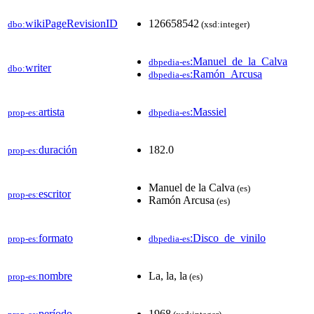
wikiPageRevisionID
126658542
dbo:
(xsd:integer)
:Manuel_de_la_Calva
dbpedia-es
writer
dbo:
:Ramón_Arcusa
dbpedia-es
artista
:Massiel
prop-es:
dbpedia-es
duración
182.0
prop-es:
Manuel de la Calva
(es)
escritor
prop-es:
Ramón Arcusa
(es)
formato
:Disco_de_vinilo
prop-es:
dbpedia-es
nombre
La, la, la
prop-es:
(es)
período
1968