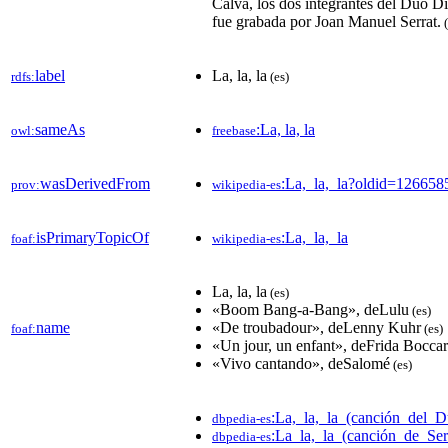
Calva, los dos integrantes del Dúo D
fue grabada por Joan Manuel Serrat.
(
label
La, la, la
rdfs:
(es)
sameAs
:La, la, la
owl:
freebase
wasDerivedFrom
:La,_la,_la?oldid=12665
prov:
wikipedia-es
isPrimaryTopicOf
:La,_la,_la
foaf:
wikipedia-es
La, la, la
(es)
«Boom Bang-a-Bang», deLulu
(es)
name
«De troubadour», deLenny Kuhr
foaf:
(es)
«Un jour, un enfant», deFrida Bocca
«Vivo cantando», deSalomé
(es)
:La,_la,_la_(canción_del_
dbpedia-es
:La_la,_la_(canción_de_Ser
dbpedia-es