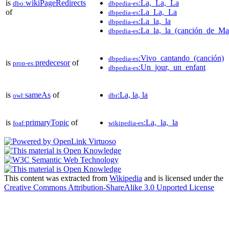
is
wikiPageRedirects
:La,_La,_La
dbo:
dbpedia-es
of
:La_La,_La
dbpedia-es
:La_la,_la
dbpedia-es
:La_la,_la_(canción_de_Mas
dbpedia-es
:Vivo_cantando_(canción)
dbpedia-es
is
predecesor
of
prop-es:
:Un_jour,_un_enfant
dbpedia-es
is
sameAs
of
:La, la, la
owl:
dbr
is
primaryTopic
of
:La,_la,_la
foaf:
wikipedia-es
This content was extracted from
Wikipedia
and is licensed under the
Creative Commons Attribution-ShareAlike 3.0 Unported License