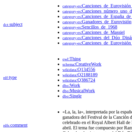
:Canciones_de_Eurovisió
category-es
:Canciones_número_uno_
category-es
:Canciones_de_España_de
category-es
:Ganadores_de_Eurovisión
category-es
subject
dct:
:Sencillos_de_1968
category-es
:Canciones_de_Massiel
category-es
:Canciones_del_Dúo_Diná
category-es
:Canciones_de_Eurovisión
category-es
:Thing
owl
:CreativeWork
schema
:Q134556
wikidata
:Q2188189
wikidata
type
rdf:
:Q386724
wikidata
:Work
dbo
:MusicalWork
dbo
:Single
dbo
«La, la, la», interpretada por la espa
ganadora del Festival de la Canción 
celebrado en el Royal Albert Hall de
comment
rdfs:
abril. El tema fue compuesto por Ra