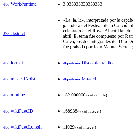
Work/runtime
3.033333333333333
dbo:
«La, la, la», interpretada por la espa
ganadora del Festival de la Canción 
celebrado en el Royal Albert Hall de
abstract
dbo:
abril. El tema fue compuesto por Ra
Calva, los dos integrantes del Dúo D
fue grabada por Joan Manuel Serrat.
(
format
:Disco_de_vinilo
dbo:
dbpedia-es
musicalArtist
:Massiel
dbo:
dbpedia-es
runtime
182.000000
dbo:
(xsd:double)
wikiPageID
1689384
dbo:
(xsd:integer)
wikiPageLength
11029
dbo:
(xsd:integer)