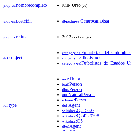
nombrecompleto
Kirk Urso
prop-es:
(es)
posición
:Centrocampista
prop-es:
dbpedia-es
retiro
2012
prop-es:
(xsd:integer)
:Futbolistas_del_Columb
category-es
subject
:Ilinoisanos
dct:
category-es
:Futbolistas_de_Estados_U
category-es
:Thing
owl
:Person
foaf
:Person
dbo
:NaturalPerson
dul
:Person
schema
type
:Agent
rdf:
dul
:Q215627
wikidata
:Q24229398
wikidata
:Q5
wikidata
:Agent
dbo