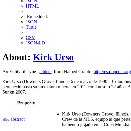
JSON
HTML
Embedded:
JSON
Turtle
CSV
JSON-LD
About:
Kirk Urso
An Entity of Type :
athlete
, from Named Graph :
http://es.dbpedia.org
Kirk Urso (Downers Grove, Illinois, 6 de marzo de 1990 – Columbus,
perteneció hasta su prematura muerte​ en 2012 con tan solo 22 años.​​
Sur en 2007.
Property
Kirk Urso (Downers Grove, Illinois,
abstract
Crew de la MLS, equipo al que pertene
dbo:
habiendo jugado en la Copa Mundial 