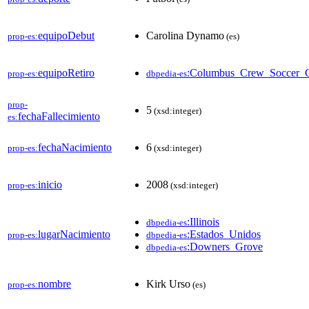
equipoDebut
Carolina Dynamo
prop-es:
(es)
equipoRetiro
:Columbus_Crew_Soccer_
prop-es:
dbpedia-es
prop-
5
(xsd:integer)
fechaFallecimiento
es:
fechaNacimiento
6
prop-es:
(xsd:integer)
inicio
2008
prop-es:
(xsd:integer)
:Illinois
dbpedia-es
lugarNacimiento
:Estados_Unidos
prop-es:
dbpedia-es
:Downers_Grove
dbpedia-es
nombre
Kirk Urso
prop-es:
(es)