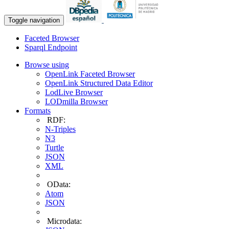
Toggle navigation
Faceted Browser
Sparql Endpoint
Browse using
OpenLink Faceted Browser
OpenLink Structured Data Editor
LodLive Browser
LODmilla Browser
Formats
RDF:
N-Triples
N3
Turtle
JSON
XML
OData:
Atom
JSON
Microdata: