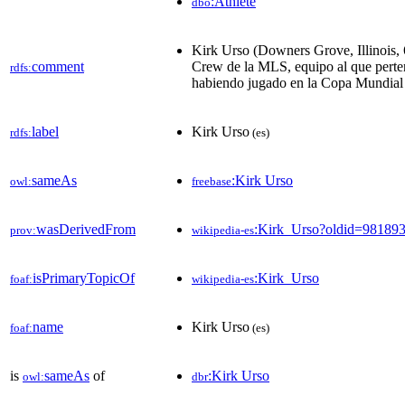
:Athlete
dbo
Kirk Urso (Downers Grove, Illinois,
comment
Crew de la MLS, equipo al que pertene
rdfs:
habiendo jugado en la Copa Mundial 
label
Kirk Urso
rdfs:
(es)
sameAs
:Kirk Urso
owl:
freebase
wasDerivedFrom
:Kirk_Urso?oldid=98189
prov:
wikipedia-es
isPrimaryTopicOf
:Kirk_Urso
foaf:
wikipedia-es
name
Kirk Urso
foaf:
(es)
is
sameAs
of
:Kirk Urso
owl:
dbr