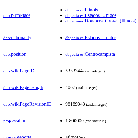
:Illinois
dbpedia-es
birthPlace
:Estados_Unidos
dbo:
dbpedia-es
:Downers_Grove_(Illinois)
dbpedia-es
nationality
:Estados_Unidos
dbo:
dbpedia-es
position
:Centrocampista
dbo:
dbpedia-es
wikiPageID
5333344
dbo:
(xsd:integer)
wikiPageLength
4067
dbo:
(xsd:integer)
wikiPageRevisionID
98189343
dbo:
(xsd:integer)
altura
1.800000
prop-es:
(xsd:double)
deporte
Fútbol
prop-es:
(es)