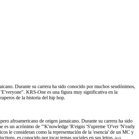
icano. Durante su carrera ha sido conocido por muchos seudónimos,
E'veryone". KRS-One es una figura muy significativa en la
aperos de la historia del hip hop.
ro afroamericano de origen jamaicano. Durante su carrera ha sido
s un acrónimo de "'K'nowledge 'R'eigns 'S'upreme 'O'ver 'N'early
icos le consideran como la representación de la 'esencia' de un MC y
tions, es conocido por tocar temas sociales en sus letras.
(es)