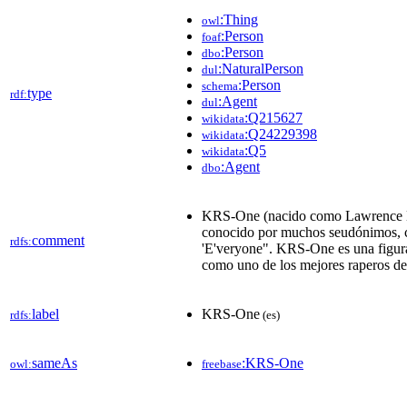
:Thing
owl
:Person
foaf
:Person
dbo
:NaturalPerson
dul
:Person
schema
type
rdf:
:Agent
dul
:Q215627
wikidata
:Q24229398
wikidata
:Q5
wikidata
:Agent
dbo
KRS-One (nacido como Lawrence Kri
conocido por muchos seudónimos, c
comment
rdfs:
'E'veryone". KRS-One es una figura 
como uno de los mejores raperos de l
label
KRS-One
rdfs:
(es)
sameAs
:KRS-One
owl:
freebase