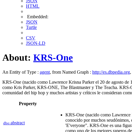
JSON
HTML
Embedded:
JSON
Turtle
CSV
JSON-LD
About:
KRS-One
An Entity of Type :
agent
, from Named Graph :
http://es.dbpedia.org
,
KRS-One (nacido como Lawrence Krisna Parker el 20 de agosto de 19
como Kris Parker, KRS-ONE, The Blastmaster y The Teacha. KRS-One 
comunidad del hip hop y muchos artistas y críticos le consideran como
Property
KRS-One (nacido como Lawrence Kri
conocido por muchos seudónimos, c
abstract
dbo:
'E'veryone". KRS-One es una figura 
como uno de los mejores raperos de 