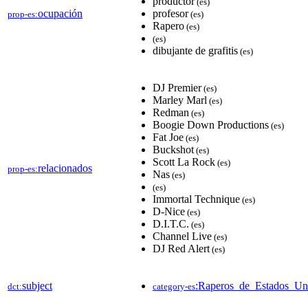
productor
(es)
ocupación
profesor
prop-es:
(es)
Rapero
(es)
(es)
dibujante de grafitis
(es)
DJ Premier
(es)
Marley Marl
(es)
Redman
(es)
Boogie Down Productions
(es)
Fat Joe
(es)
Buckshot
(es)
Scott La Rock
(es)
relacionados
prop-es:
Nas
(es)
(es)
Immortal Technique
(es)
D-Nice
(es)
D.I.T.C.
(es)
Channel Live
(es)
DJ Red Alert
(es)
subject
:Raperos_de_Estados_Un
dct:
category-es