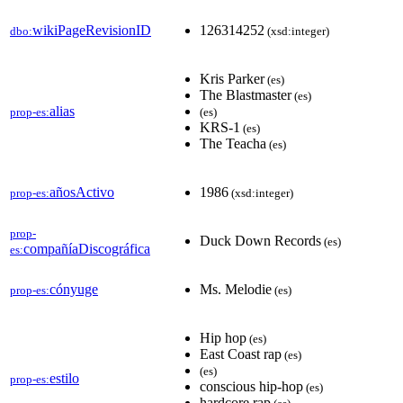
wikiPageRevisionID
126314252
dbo:
(xsd:integer)
Kris Parker
(es)
The Blastmaster
(es)
alias
prop-es:
(es)
KRS-1
(es)
The Teacha
(es)
añosActivo
1986
prop-es:
(xsd:integer)
prop-
Duck Down Records
(es)
compañíaDiscográfica
es:
cónyuge
Ms. Melodie
prop-es:
(es)
Hip hop
(es)
East Coast rap
(es)
(es)
estilo
prop-es:
conscious hip-hop
(es)
hardcore rap