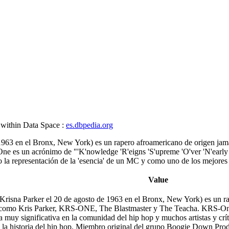
 within Data Space :
es.dbpedia.org
63 en el Bronx, New York) es un rapero afroamericano de origen jama
es un acrónimo de "'K'nowledge 'R'eigns 'S'upreme 'O'ver 'N'early '
 la representación de la 'esencia' de un MC y como uno de los mejores r
Value
sna Parker el 20 de agosto de 1963 en el Bronx, New York) es un rape
omo Kris Parker, KRS-ONE, The Blastmaster y The Teacha. KRS-One e
muy significativa en la comunidad del hip hop y muchos artistas y crít
la historia del hip hop. Miembro original del grupo Boogie Down Produc