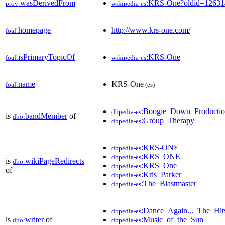
wasDerivedFrom
:KRS-One?oldid=1263
prov:
wikipedia-es
homepage
http://www.krs-one.com/
foaf:
isPrimaryTopicOf
:KRS-One
foaf:
wikipedia-es
name
KRS-One
foaf:
(es)
:Boogie_Down_Productio
dbpedia-es
is
bandMember
of
dbo:
:Group_Therapy
dbpedia-es
:KRS-ONE
dbpedia-es
:KRS_ONE
dbpedia-es
is
wikiPageRedirects
dbo:
:KRS_One
dbpedia-es
of
:Kris_Parker
dbpedia-es
:The_Blastmaster
dbpedia-es
:Dance_Again..._The_Hit
dbpedia-es
is
writer
of
:Music_of_the_Sun
dbo:
dbpedia-es