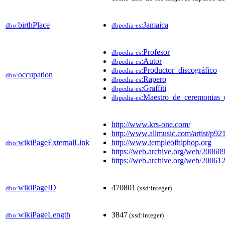
birthPlace
:Jamaica
dbo:
dbpedia-es
:Profesor
dbpedia-es
:Autor
dbpedia-es
:Productor_discográfico
dbpedia-es
occupation
dbo:
:Rapero
dbpedia-es
:Graffiti
dbpedia-es
:Maestro_de_ceremonias_
dbpedia-es
http://www.krs-one.com/
http://www.allmusic.com/artist/p92
wikiPageExternalLink
http://www.templeofhiphop.org
dbo:
https://web.archive.org/web/200609
https://web.archive.org/web/20061
wikiPageID
470801
dbo:
(xsd:integer)
wikiPageLength
3847
dbo:
(xsd:integer)