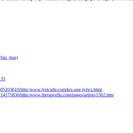
(hip_hop)
135
05203610/http:/www.lyricsdir.com/krs-one-lyrics.html
214175836/http:/www.therapcella.com/pages/artists/1562.htm