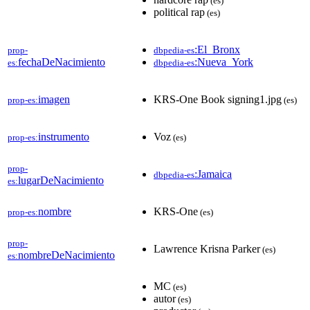
(es)
political rap
(es)
:El_Bronx
prop-
dbpedia-es
fechaDeNacimiento
:Nueva_York
es:
dbpedia-es
imagen
KRS-One Book signing1.jpg
prop-es:
(es)
instrumento
Voz
prop-es:
(es)
prop-
:Jamaica
dbpedia-es
lugarDeNacimiento
es:
nombre
KRS-One
prop-es:
(es)
prop-
Lawrence Krisna Parker
(es)
nombreDeNacimiento
es:
MC
(es)
autor
(es)