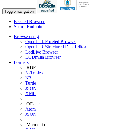
Toggle navigation
Faceted Browser
Sparql Endpoint
Browse using
OpenLink Faceted Browser
OpenLink Structured Data Editor
LodLive Browser
LODmilla Browser
Formats
RDF:
N-Triples
N3
Turtle
JSON
XML
OData:
Atom
JSON
Microdata: