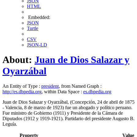
JSON
HTML
Embedded:
JSON
Turtle
CSV
JSON-LD
About:
Juan de Dios Salazar y
Oyarzábal
An Entity of Type :
president
, from Named Graph :
http://es.dbpedia.org
, within Data Space :
es.dbpedia.org
Juan de Dios Salazar y Oyarzábal, (Concepción, 24 de abril de 1875
- Valencia, 8 de marzo de 1923) fue un abogado y político peruano.
Fue ministro de Gobierno (1911) y Presidente de la Cámara de
Diputados (1912 y 1919-1921). Partidario del presidente Augusto B.
Leguía.
Property
Value