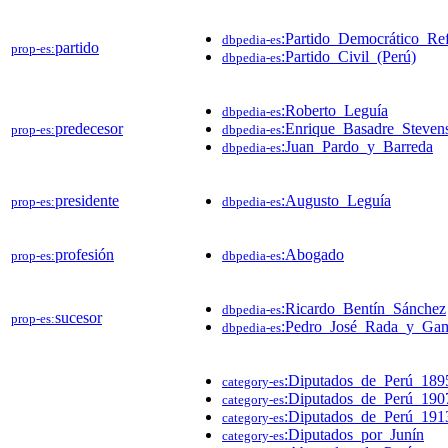
:Partido_Democrático_Ref
dbpedia-es
partido
prop-es:
:Partido_Civil_(Perú)
dbpedia-es
:Roberto_Leguía
dbpedia-es
predecesor
:Enrique_Basadre_Steven
prop-es:
dbpedia-es
:Juan_Pardo_y_Barreda
dbpedia-es
presidente
:Augusto_Leguía
prop-es:
dbpedia-es
profesión
:Abogado
prop-es:
dbpedia-es
:Ricardo_Bentín_Sánchez
dbpedia-es
sucesor
prop-es:
:Pedro_José_Rada_y_Ga
dbpedia-es
:Diputados_de_Perú_189
category-es
:Diputados_de_Perú_190
category-es
:Diputados_de_Perú_191
category-es
:Diputados_por_Junín
category-es