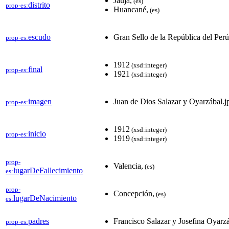
Jauja,
(es)
distrito
prop-es:
Huancané,
(es)
escudo
Gran Sello de la República del Per
prop-es:
1912
(xsd:integer)
final
prop-es:
1921
(xsd:integer)
imagen
Juan de Dios Salazar y Oyarzábal.j
prop-es:
1912
(xsd:integer)
inicio
prop-es:
1919
(xsd:integer)
prop-
Valencia,
(es)
lugarDeFallecimiento
es:
prop-
Concepción,
(es)
lugarDeNacimiento
es:
padres
Francisco Salazar y Josefina Oyarzá
prop-es: