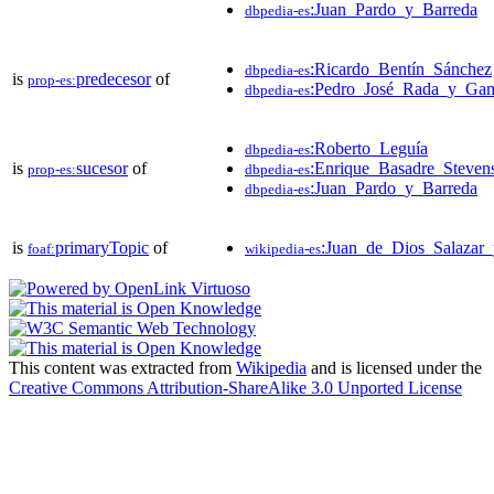
:Juan_Pardo_y_Barreda
dbpedia-es
:Ricardo_Bentín_Sánchez
dbpedia-es
is
predecesor
of
prop-es:
:Pedro_José_Rada_y_Ga
dbpedia-es
:Roberto_Leguía
dbpedia-es
is
sucesor
of
:Enrique_Basadre_Steven
prop-es:
dbpedia-es
:Juan_Pardo_y_Barreda
dbpedia-es
is
primaryTopic
of
:Juan_de_Dios_Salazar
foaf:
wikipedia-es
This content was extracted from
Wikipedia
and is licensed under the
Creative Commons Attribution-ShareAlike 3.0 Unported License