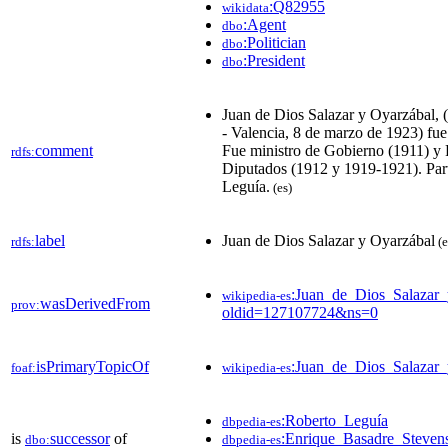
:Q82955
wikidata
:Agent
dbo
:Politician
dbo
:President
dbo
Juan de Dios Salazar y Oyarzábal, 
- Valencia, 8 de marzo de 1923) fue
comment
Fue ministro de Gobierno (1911) y 
rdfs:
Diputados (1912 y 1919-1921). Part
Leguía.
(es)
label
Juan de Dios Salazar y Oyarzábal
rdfs:
(e
:Juan_de_Dios_Salazar
wikipedia-es
wasDerivedFrom
prov:
oldid=127107724&ns=0
isPrimaryTopicOf
:Juan_de_Dios_Salazar
foaf:
wikipedia-es
:Roberto_Leguía
dbpedia-es
is
successor
of
:Enrique_Basadre_Steven
dbo:
dbpedia-es