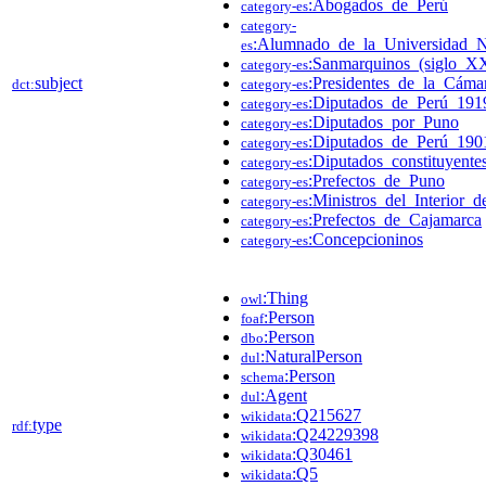
:Abogados_de_Perú
category-es
category-
:Alumnado_de_la_Universidad_
es
:Sanmarquinos_(siglo_X
category-es
subject
:Presidentes_de_la_Cám
dct:
category-es
:Diputados_de_Perú_191
category-es
:Diputados_por_Puno
category-es
:Diputados_de_Perú_190
category-es
:Diputados_constituyent
category-es
:Prefectos_de_Puno
category-es
:Ministros_del_Interior_
category-es
:Prefectos_de_Cajamarca
category-es
:Concepcioninos
category-es
:Thing
owl
:Person
foaf
:Person
dbo
:NaturalPerson
dul
:Person
schema
:Agent
dul
:Q215627
wikidata
type
rdf:
:Q24229398
wikidata
:Q30461
wikidata
:Q5
wikidata