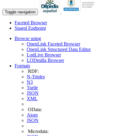
Toggle navigation
Faceted Browser
Sparql Endpoint
Browse using
OpenLink Faceted Browser
OpenLink Structured Data Editor
LodLive Browser
LODmilla Browser
Formats
RDF:
N-Triples
N3
Turtle
JSON
XML
OData:
Atom
JSON
Microdata: