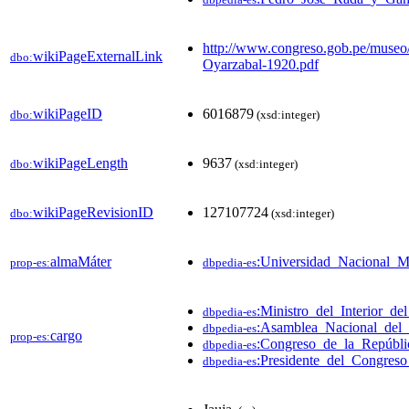
http://www.congreso.gob.pe/museo/
wikiPageExternalLink
dbo:
Oyarzabal-1920.pdf
wikiPageID
6016879
dbo:
(xsd:integer)
wikiPageLength
9637
dbo:
(xsd:integer)
wikiPageRevisionID
127107724
dbo:
(xsd:integer)
almaMáter
:Universidad_Nacional_
prop-es:
dbpedia-es
:Ministro_del_Interior_de
dbpedia-es
:Asamblea_Nacional_del_
dbpedia-es
cargo
prop-es:
:Congreso_de_la_Repúbli
dbpedia-es
:Presidente_del_Congres
dbpedia-es