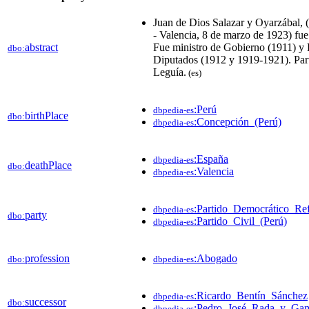
Juan de Dios Salazar y Oyarzábal, 
- Valencia, 8 de marzo de 1923) fue
abstract
Fue ministro de Gobierno (1911) y 
dbo:
Diputados (1912 y 1919-1921). Part
Leguía.
(es)
:Perú
dbpedia-es
birthPlace
dbo:
:Concepción_(Perú)
dbpedia-es
:España
dbpedia-es
deathPlace
dbo:
:Valencia
dbpedia-es
:Partido_Democrático_Ref
dbpedia-es
party
dbo:
:Partido_Civil_(Perú)
dbpedia-es
profession
:Abogado
dbo:
dbpedia-es
:Ricardo_Bentín_Sánchez
dbpedia-es
successor
dbo:
:Pedro_José_Rada_y_Ga
dbpedia-es