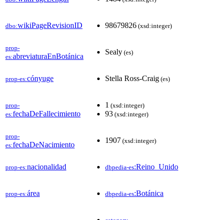
wikiPageRevisionID
98679826
dbo:
(xsd:integer)
prop-
Sealy
(es)
abreviaturaEnBotánica
es:
cónyuge
Stella Ross-Craig
prop-es:
(es)
1
prop-
(xsd:integer)
fechaDeFallecimiento
93
es:
(xsd:integer)
prop-
1907
(xsd:integer)
fechaDeNacimiento
es:
nacionalidad
:Reino_Unido
prop-es:
dbpedia-es
área
:Botánica
prop-es:
dbpedia-es