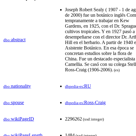
Joseph Robert Sealy ( 1907 - 1 de ag
de 2000) fue un botánico inglés Co
tempranamente a trabajar en Kew
Gardens, en 1925, con el Dr. Spragu
cultivos tropicales. Y en 1927 pasó a
desempeñarse con el director Dr. Art
abstract
dbo:
Hill en el herbario. A partir de 1940 
Asistente Botánico. En esa época se
concretan estudios sobre la flora de
China. Fue un destacado especialista
Camellia. Se casó con su colega Stel
Ross-Craig (1906-2006).
(es)
nationality
:RU
dbo:
dbpedia-es
spouse
:Ross-Craig
dbo:
dbpedia-es
wikiPageID
2296262
dbo:
(xsd:integer)
wikiPageLength
1484
dbo:
(xsd:integer)