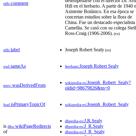
desempeñarse con el director Dr. Art
comment
rdfs:
Hill en el herbario. A partir de 1940 
Asistente Botánico. En esa época se
concretan estudios sobre la flora de
China. Fue un destacado especialista
Camellia. Se casó con su colega Stel
Ross-Craig (1906-2006).
(es)
label
Joseph Robert Sealy
rdfs:
(es)
sameAs
:Joseph Robert Sealy
owl:
freebase
:Joseph_Robert_Sealy?
wikipedia-es
wasDerivedFrom
prov:
oldid=98679826&ns=0
isPrimaryTopicOf
:Joseph_Robert_Sealy
foaf:
wikipedia-es
:J.R.Sealy
dbpedia-es
is
wikiPageRedirects
:J_R.Sealy
dbo:
dbpedia-es
of
:J_R_Sealy
dbpedia-es