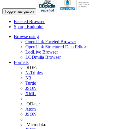
Toggle navigation
Faceted Browser
Sparql Endpoint
Browse using
OpenLink Faceted Browser
OpenLink Structured Data Editor
LodLive Browser
LODmilla Browser
Formats
RDF:
N-Triples
N3
Turtle
JSON
XML
OData:
Atom
JSON
Microdata: