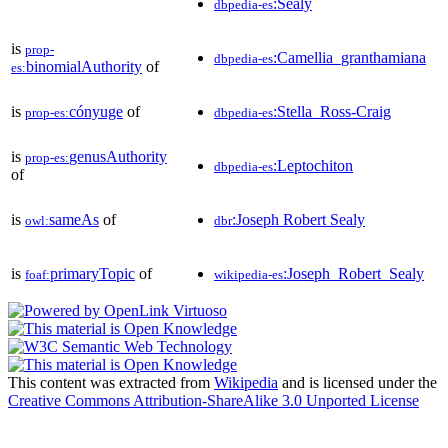
:Sealy
dbpedia-es
is
prop-
:Camellia_granthamiana
dbpedia-es
binomialAuthority
of
es:
is
cónyuge
of
:Stella_Ross-Craig
prop-es:
dbpedia-es
is
genusAuthority
prop-es:
:Leptochiton
dbpedia-es
of
is
sameAs
of
:Joseph Robert Sealy
owl:
dbr
is
primaryTopic
of
:Joseph_Robert_Sealy
foaf:
wikipedia-es
This content was extracted from
Wikipedia
and is licensed under the
Creative Commons Attribution-ShareAlike 3.0 Unported License