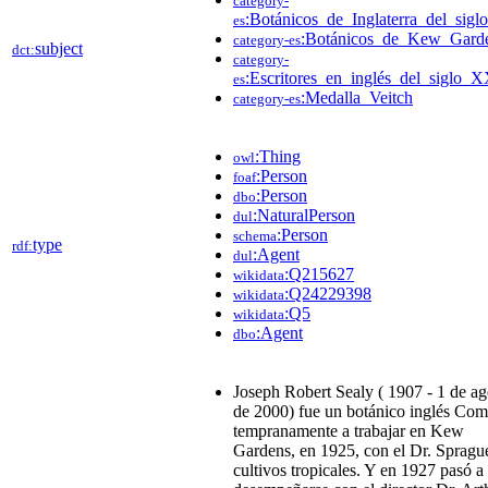
category-
:Botánicos_de_Inglaterra_del_sig
es
:Botánicos_de_Kew_Gard
category-es
subject
dct:
category-
:Escritores_en_inglés_del_siglo_
es
:Medalla_Veitch
category-es
:Thing
owl
:Person
foaf
:Person
dbo
:NaturalPerson
dul
:Person
schema
type
rdf:
:Agent
dul
:Q215627
wikidata
:Q24229398
wikidata
:Q5
wikidata
:Agent
dbo
Joseph Robert Sealy ( 1907 - 1 de ag
de 2000) fue un botánico inglés Co
tempranamente a trabajar en Kew
Gardens, en 1925, con el Dr. Spragu
cultivos tropicales. Y en 1927 pasó a