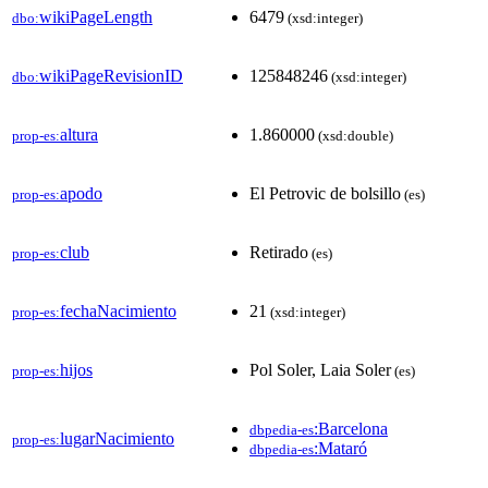
wikiPageLength
6479
dbo:
(xsd:integer)
wikiPageRevisionID
125848246
dbo:
(xsd:integer)
altura
1.860000
prop-es:
(xsd:double)
apodo
El Petrovic de bolsillo
prop-es:
(es)
club
Retirado
prop-es:
(es)
fechaNacimiento
21
prop-es:
(xsd:integer)
hijos
Pol Soler, Laia Soler
prop-es:
(es)
:Barcelona
dbpedia-es
lugarNacimiento
prop-es:
:Mataró
dbpedia-es