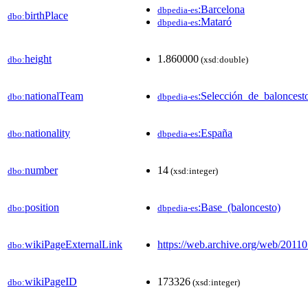
:Barcelona
dbpedia-es
birthPlace
dbo:
:Mataró
dbpedia-es
height
1.860000
dbo:
(xsd:double)
nationalTeam
:Selección_de_balonces
dbo:
dbpedia-es
nationality
:España
dbo:
dbpedia-es
number
14
dbo:
(xsd:integer)
position
:Base_(baloncesto)
dbo:
dbpedia-es
wikiPageExternalLink
https://web.archive.org/web/20
dbo:
wikiPageID
173326
dbo:
(xsd:integer)