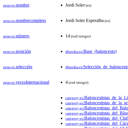
nombre
Jordi Soler
prop-es:
(es)
nombrecompleto
Jordi Soler Esperalba
prop-es:
(es)
número
14
prop-es:
(xsd:integer)
posición
:Base_(baloncesto)
prop-es:
dbpedia-es
selección
:Selección_de_balonces
prop-es:
dbpedia-es
vecesInternacional
4
prop-es:
(xsd:integer)
:Baloncestistas_de_la_
category-es
:Baloncestistas_de_la_s
category-es
:Baloncestistas_del_Bal
category-es
:Baloncestistas_del_Bà
category-es
:Baloncestistas_del_Cl
category-es
:Baloncestistas_del_Cá
category-es