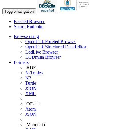
Toggle navigation
Faceted Browser
Sparql Endpoint
Browse using
OpenLink Faceted Browser
OpenLink Structured Data Editor
LodLive Browser
LODmilla Browser
Formats
RDF:
N-Triples
N3
Turtle
JSON
XML
OData:
Atom
JSON
Microdata: