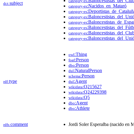
:Baloncestistas_del_Clu
category-es
subject
dct:
:Nacidos_en_Mataró
category-es
:Deportistas_de_Cataluñ
category-es
:Baloncestistas_del_Un
category-es
:Baloncestistas_de_Espa
category-es
:Baloncestistas_del_Fú
category-es
:Baloncestistas_del_Clu
category-es
:Baloncestistas_del_Un
category-es
:Thing
owl
:Person
foaf
:Person
dbo
:NaturalPerson
dul
:Person
schema
type
:Agent
rdf:
dul
:Q215627
wikidata
:Q24229398
wikidata
:Q5
wikidata
:Agent
dbo
:Athlete
dbo
comment
Jordi Soler Esperalba (nacido en M
rdfs: