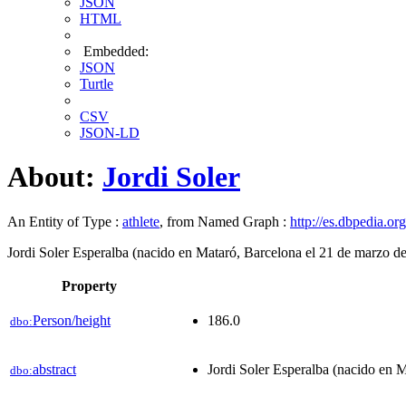
JSON
HTML
Embedded:
JSON
Turtle
CSV
JSON-LD
About:
Jordi Soler
An Entity of Type :
athlete
, from Named Graph :
http://es.dbpedia.org
Jordi Soler Esperalba (nacido en Mataró, Barcelona el 21 de marzo de
Property
Person/height
186.0
dbo:
abstract
Jordi Soler Esperalba (nacido en M
dbo: