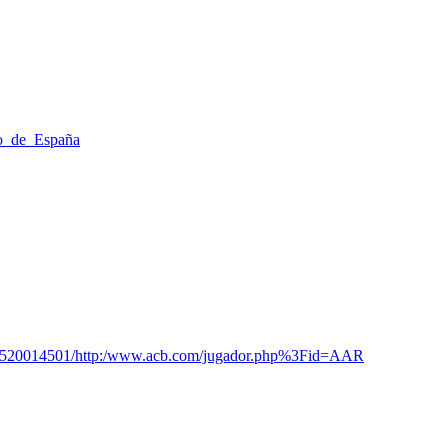
to_de_España
110520014501/http:/www.acb.com/jugador.php%3Fid=AAR