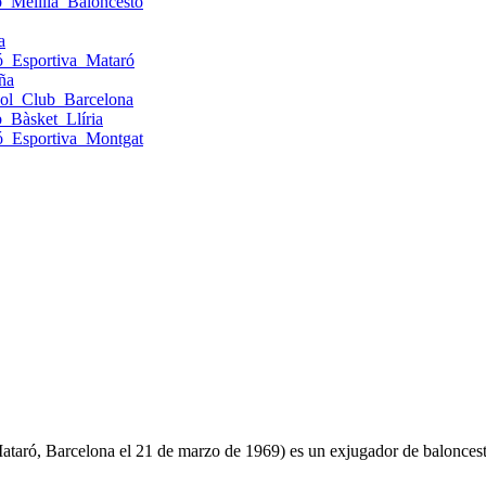
b_Melilla_Baloncesto
a
ió_Esportiva_Mataró
ña
tbol_Club_Barcelona
b_Bàsket_Llíria
ió_Esportiva_Montgat
ataró, Barcelona el 21 de marzo de 1969)​ es un exjugador de balonces