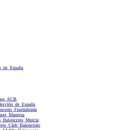
to_de_España
Liga_ACB
elección_de_España
oncesto_Fuenlabrada
squet_Manresa
ub_Baloncesto_Murcia
ceres_Club_Baloncesto