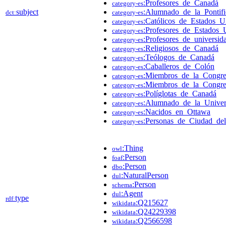
:Profesores_de_Canadá
category-es
subject
:Alumnado_de_la_Pontifi
dct:
category-es
:Católicos_de_Estados_U
category-es
:Profesores_de_Estados_
category-es
:Profesores_de_universi
category-es
:Religiosos_de_Canadá
category-es
:Teólogos_de_Canadá
category-es
:Caballeros_de_Colón
category-es
:Miembros_de_la_Congre
category-es
:Miembros_de_la_Congre
category-es
:Políglotas_de_Canadá
category-es
:Alumnado_de_la_Univer
category-es
:Nacidos_en_Ottawa
category-es
:Personas_de_Ciudad_del
category-es
:Thing
owl
:Person
foaf
:Person
dbo
:NaturalPerson
dul
:Person
schema
:Agent
dul
type
rdf:
:Q215627
wikidata
:Q24229398
wikidata
:Q2566598
wikidata