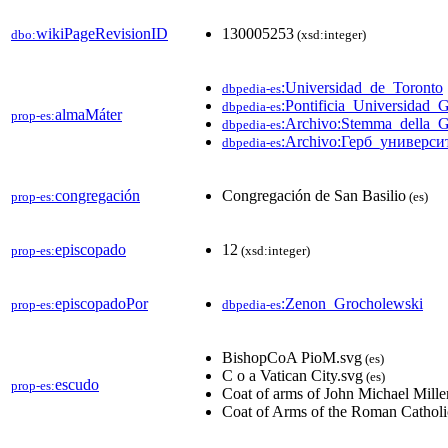
wikiPageRevisionID
130005253
dbo:
(xsd:integer)
:Universidad_de_Toronto
dbpedia-es
:Pontificia_Universidad_
dbpedia-es
almaMáter
prop-es:
:Archivo:Stemma_della_G
dbpedia-es
:Archivo:Герб_универси
dbpedia-es
congregación
Congregación de San Basilio
prop-es:
(es)
episcopado
12
prop-es:
(xsd:integer)
episcopadoPor
:Zenon_Grocholewski
prop-es:
dbpedia-es
BishopCoA PioM.svg
(es)
C o a Vatican City.svg
(es)
escudo
prop-es:
Coat of arms of John Michael Mille
Coat of Arms of the Roman Catholi