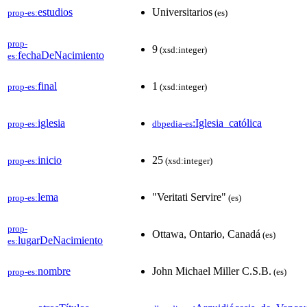
estudios
Universitarios
prop-es:
(es)
prop-
9
(xsd:integer)
fechaDeNacimiento
es:
final
1
prop-es:
(xsd:integer)
iglesia
:Iglesia_católica
prop-es:
dbpedia-es
inicio
25
prop-es:
(xsd:integer)
lema
"Veritati Servire"
prop-es:
(es)
prop-
Ottawa, Ontario, Canadá
(es)
lugarDeNacimiento
es:
nombre
John Michael Miller C.S.B.
prop-es:
(es)