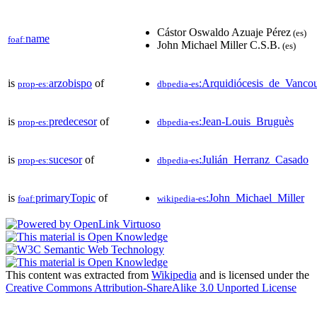
Cástor Oswaldo Azuaje Pérez
(es)
name
foaf:
John Michael Miller C.S.B.
(es)
is
arzobispo
of
:Arquidiócesis_de_Vanco
prop-es:
dbpedia-es
is
predecesor
of
:Jean-Louis_Bruguès
prop-es:
dbpedia-es
is
sucesor
of
:Julián_Herranz_Casado
prop-es:
dbpedia-es
is
primaryTopic
of
:John_Michael_Miller
foaf:
wikipedia-es
This content was extracted from
Wikipedia
and is licensed under the
Creative Commons Attribution-ShareAlike 3.0 Unported License