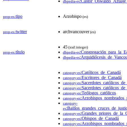
:Cástor_Oswaldo_Azuaje
dbpedia-es
tipo
Arzobispo
prop-es:
(es)
twitter
archvancouver
prop-es:
(es)
45
(xsd:integer)
título
:Congregación_para_la_E
prop-es:
dbpedia-es
:Arquidiócesis_de_Vanco
dbpedia-es
:Católicos_de_Canadá
category-es
:Escritores_de_Canadá
category-es
:Sacerdotes_católicos_d
category-es
:Sacerdotes_católicos_d
category-es
:Teólogos_católicos
category-es
:Arzobispos_nombrados_
category-es
category-
:Bailíos_grandes_cruces_de_justi
es
:Grandes_priores_de_la_
category-es
:Obispos_de_Canadá
category-es
:Arzobispos_nombrados
category-es