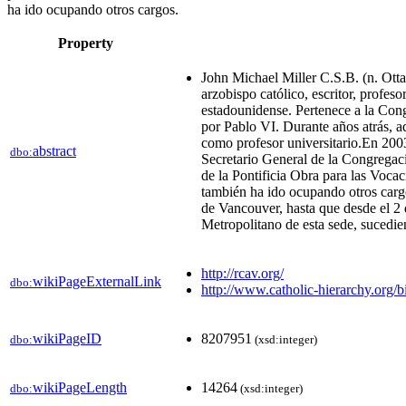
ha ido ocupando otros cargos.
Property
John Michael Miller C.S.B. (n. Otta
arzobispo católico, escritor, profes
estadounidense. Pertenece a la Con
por Pablo VI. Durante años atrás, a
como profesor universitario.En 200
abstract
dbo:
Secretario General de la Congregaci
de la Pontificia Obra para las Voca
también ha ido ocupando otros car
de Vancouver, hasta que desde el 2
Metropolitano de esta sede, suced
http://rcav.org/
wikiPageExternalLink
dbo:
http://www.catholic-hierarchy.org/b
wikiPageID
8207951
dbo:
(xsd:integer)
wikiPageLength
14264
dbo:
(xsd:integer)