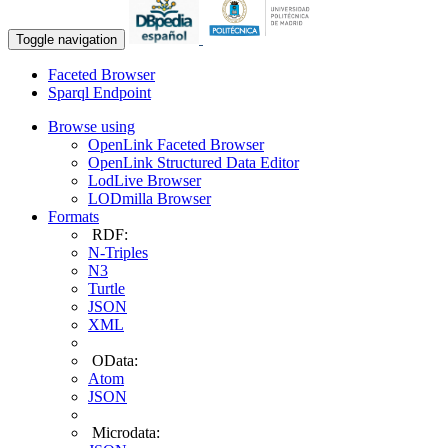
Toggle navigation
Faceted Browser
Sparql Endpoint
Browse using
OpenLink Faceted Browser
OpenLink Structured Data Editor
LodLive Browser
LODmilla Browser
Formats
RDF:
N-Triples
N3
Turtle
JSON
XML
OData:
Atom
JSON
Microdata: