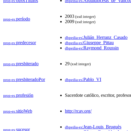
otrosTítulos
:Arquidiócesis_de_Vanco
prop-es:
dbpedia-es
2003
(xsd:integer)
período
prop-es:
2009
(xsd:integer)
:Julián_Herranz_Casado
dbpedia-es
predecesor
:Giuseppe_Pittau
prop-es:
dbpedia-es
:Raymond_Roussin
dbpedia-es
presbiterado
29
prop-es:
(xsd:integer)
presbiteradoPor
:Pablo_VI
prop-es:
dbpedia-es
profesión
Sacerdote católico, escritor, profeso
prop-es:
sitioWeb
http://rcav.org/
prop-es:
:Jean-Louis_Bruguès
dbpedia-es
sucesor
prop-es: