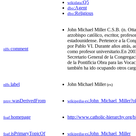
:Q5
wikidata
:Agent
dbo
:Religious
dbo
John Michael Miller C.S.B. (n. Otta
arzobispo católico, escritor, profes
estadounidense. Pertenece a la Con
por Pablo VI. Durante años atrás, a
comment
rdfs:
como profesor universitario.En 200
Secretario General de la Congregaci
de la Pontificia Obra para las Voca
también ha ido ocupando otros carg
label
John Michael Miller
rdfs:
(es)
wasDerivedFrom
:John_Michael_Miller?
prov:
wikipedia-es
homepage
http://www.catholic-hierarchy.org/b
foaf:
isPrimaryTopicOf
:John_Michael_Miller
foaf:
wikipedia-es