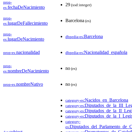
prop-
29
(xsd:integer)
fechaDeNacimiento
es:
prop-
Barcelona
(es)
lugarDeFallecimiento
es:
prop-
:Barcelona
dbpedia-es
lugarDeNacimiento
es:
nacionalidad
:Nacionalidad_española
prop-es:
dbpedia-es
prop-
no
(es)
nombreDeNacimiento
es:
nombreNativo
no
prop-es:
(es)
:Nacidos_en_Barcelona
category-es
:Diputados_de_la_III_Le
category-es
:Diputados_de_la_II_Leg
category-es
:Diputados_de_la_I_Legi
category-es
category-
:Diputados_del_Parlamento_de_Ca
es
subject
:Dramaturgos_de_Catalu