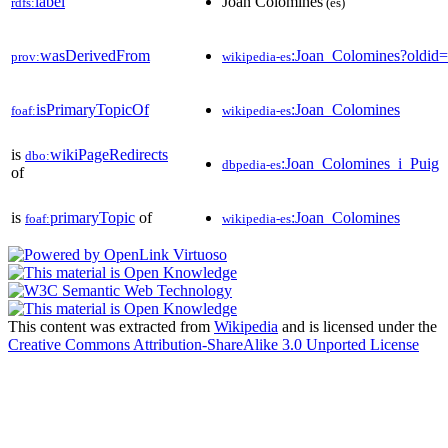
label
Joan Colomines
rdfs:
(es)
wasDerivedFrom
:Joan_Colomines?oldi
prov:
wikipedia-es
isPrimaryTopicOf
:Joan_Colomines
foaf:
wikipedia-es
is
wikiPageRedirects
dbo:
:Joan_Colomines_i_Puig
dbpedia-es
of
is
primaryTopic
of
:Joan_Colomines
foaf:
wikipedia-es
This content was extracted from
Wikipedia
and is licensed under the
Creative Commons Attribution-ShareAlike 3.0 Unported License