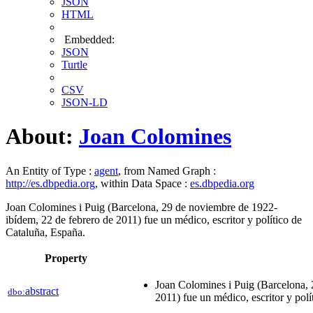
JSON
HTML
Embedded:
JSON
Turtle
CSV
JSON-LD
About:
Joan Colomines
An Entity of Type :
agent
, from Named Graph :
http://es.dbpedia.org
, within Data Space :
es.dbpedia.org
Joan Colomines i Puig (Barcelona, 29 de noviembre de 1922-
ibídem, 22 de febrero de 2011​) fue un médico, escritor y político de
Cataluña, España.
Property
Joan Colomines i Puig (Barcelona, 
abstract
dbo:
2011​) fue un médico, escritor y pol