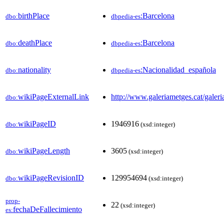
birthPlace
:Barcelona
dbo:
dbpedia-es
deathPlace
:Barcelona
dbo:
dbpedia-es
nationality
:Nacionalidad_española
dbo:
dbpedia-es
wikiPageExternalLink
http://www.galeriametges.cat/gale
dbo:
wikiPageID
1946916
dbo:
(xsd:integer)
wikiPageLength
3605
dbo:
(xsd:integer)
wikiPageRevisionID
129954694
dbo:
(xsd:integer)
prop-
22
(xsd:integer)
fechaDeFallecimiento
es: