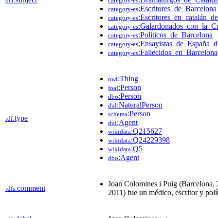
dct:
category-es
:Escritores_de_Barcelona
category-es
:Escritores_en_catalán_d
category-es
:Galardonados_con_la_C
category-es
:Políticos_de_Barcelona
category-es
:Ensayistas_de_España_
category-es
:Fallecidos_en_Barcelona
category-es
:Thing
owl
:Person
foaf
:Person
dbo
:NaturalPerson
dul
:Person
schema
type
rdf:
:Agent
dul
:Q215627
wikidata
:Q24229398
wikidata
:Q5
wikidata
:Agent
dbo
Joan Colomines i Puig (Barcelona, 
comment
rdfs:
2011​) fue un médico, escritor y pol