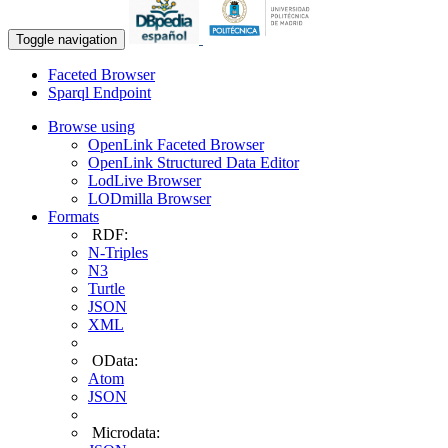
Toggle navigation
Faceted Browser
Sparql Endpoint
Browse using
OpenLink Faceted Browser
OpenLink Structured Data Editor
LodLive Browser
LODmilla Browser
Formats
RDF:
N-Triples
N3
Turtle
JSON
XML
OData:
Atom
JSON
Microdata: