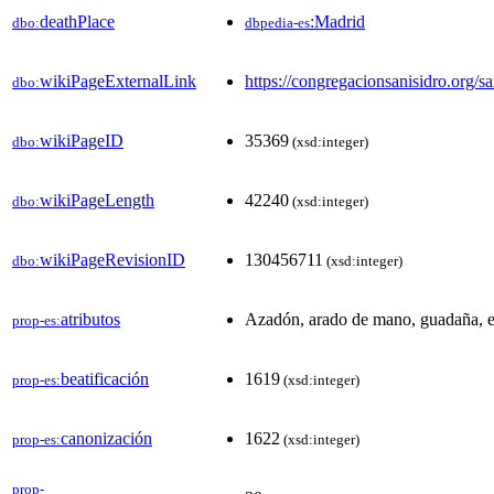
deathPlace
:Madrid
dbo:
dbpedia-es
wikiPageExternalLink
https://congregacionsanisidro.org/sa
dbo:
wikiPageID
35369
dbo:
(xsd:integer)
wikiPageLength
42240
dbo:
(xsd:integer)
wikiPageRevisionID
130456711
dbo:
(xsd:integer)
atributos
Azadón, arado de mano, guadaña, e
prop-es:
beatificación
1619
prop-es:
(xsd:integer)
canonización
1622
prop-es:
(xsd:integer)
prop-