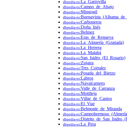
:La_Garrovilla
dbpedia-es
:Campo_de_Abajo
dbpedia-es
:Mingogil
dbpedia-es
:Buenavista_(Alhama_de
dbpedia-es
:Carboneros
dbpedia-es
:Doña_Inés
dbpedia-es
:Belmez
dbpedia-es
:Eras_de_Renueva
dbpedia-es
:La_Alquería_(Granada)
dbpedia-es
:La_Herrera
dbpedia-es
:La_Malahá
dbpedia-es
:San_Isidro_(El_Rosario)
dbpedia-es
:Zujaira
dbpedia-es
:Tres_Corrales
dbpedia-es
:Posada_del_Bierzo
dbpedia-es
:Labros
dbpedia-es
:Navalcarnero
dbpedia-es
:Valle_de_Carranza
dbpedia-es
:Motilleja
dbpedia-es
:Villar_de_Cantos
dbpedia-es
:El_Viar
dbpedia-es
:Belmonte_de_Miranda
dbpedia-es
:Campohermoso_(Almería
dbpedia-es
:Distrito_de_San_Isidro_
dbpedia-es
:La_Pera
dbpedia-es