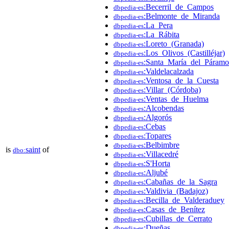
:Becerril_de_Campos
dbpedia-es
:Belmonte_de_Miranda
dbpedia-es
:La_Pera
dbpedia-es
:La_Rábita
dbpedia-es
:Loreto_(Granada)
dbpedia-es
:Los_Olivos_(Castilléjar)
dbpedia-es
:Santa_María_del_Páramo
dbpedia-es
:Valdelacalzada
dbpedia-es
:Ventosa_de_la_Cuesta
dbpedia-es
:Villar_(Córdoba)
dbpedia-es
:Ventas_de_Huelma
dbpedia-es
:Alcobendas
dbpedia-es
:Algorós
dbpedia-es
:Cebas
dbpedia-es
:Topares
dbpedia-es
:Belbimbre
dbpedia-es
is
saint
of
dbo:
:Villacedré
dbpedia-es
:S'Horta
dbpedia-es
:Aljubé
dbpedia-es
:Cabañas_de_la_Sagra
dbpedia-es
:Valdivia_(Badajoz)
dbpedia-es
:Becilla_de_Valderaduey
dbpedia-es
:Casas_de_Benítez
dbpedia-es
:Cubillas_de_Cerrato
dbpedia-es
:Dueñas
dbpedia-es