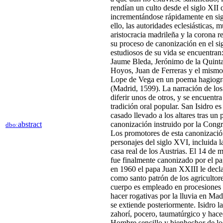
rendían un culto desde el siglo XII 
incrementándose rápidamente en sigl
ello, las autoridades eclesiásticas, m
aristocracia madrileña y la corona r
su proceso de canonización en el si
estudiosos de su vida se encuentran:
Jaume Bleda,​​ Jerónimo de la Quin
Hoyos, Juan de Ferreras y el mismo
Lope de Vega en un poema hagiográf
(Madrid, 1599).​ La narración de lo
diferir unos de otros, y se encuentra
tradición oral popular. San Isidro es
casado llevado a los altares tras un
abstract
canonización instruido por la Congr
dbo:
Los promotores de esta canonizació
personajes del siglo XVI, incluida l
casa real de los Austrias. El 14 de
fue finalmente canonizado por el p
en 1960 el papa Juan XXIII le decl
como santo patrón de los agricultor
cuerpo es empleado en procesiones 
hacer rogativas por la lluvia en Mad
se extiende posteriormente. Isidro l
zahorí, pocero, taumatúrgico y hace
Hombre sencillo y bienhechor de l