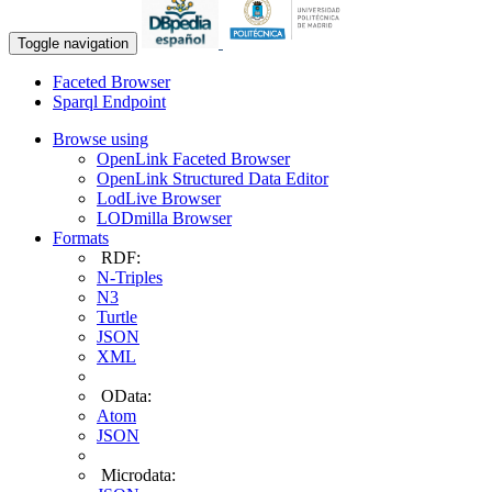
Toggle navigation
Faceted Browser
Sparql Endpoint
Browse using
OpenLink Faceted Browser
OpenLink Structured Data Editor
LodLive Browser
LODmilla Browser
Formats
RDF:
N-Triples
N3
Turtle
JSON
XML
OData:
Atom
JSON
Microdata: