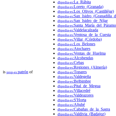
:La_Rábita
dbpedia-es
:Loreto_(Granada)
dbpedia-es
:Los_Olivos_(Castilléjar)
dbpedia-es
:San_Isidro_(Granadilla
dbpedia-es
:San_Isidro_de_Níjar
dbpedia-es
:Santa_María_del_Páramo
dbpedia-es
:Valdelacalzada
dbpedia-es
:Ventosa_de_la_Cuesta
dbpedia-es
:Villar_(Córdoba)
dbpedia-es
:Los_Belones
dbpedia-es
:Atochares
dbpedia-es
:Ventas_de_Huelma
dbpedia-es
:Alcobendas
dbpedia-es
:Cebas
dbpedia-es
:Regiones_(Almería)
dbpedia-es
is
patrón
of
:Topares
prop-es:
dbpedia-es
:Valdegeña
dbpedia-es
:Belbimbre
dbpedia-es
:Pital_de_Megua
dbpedia-es
:Villacedré
dbpedia-es
:Valdeazores
dbpedia-es
:S'Horta
dbpedia-es
:Aljubé
dbpedia-es
:Cabañas_de_la_Sagra
dbpedia-es
:Valdivia_(Badajoz)
dbpedia-es