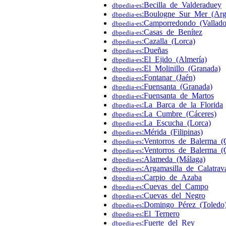
:Becilla_de_Valderaduey
dbpedia-es
:Boulogne_Sur_Mer_(Arg
dbpedia-es
:Camporredondo_(Vallado
dbpedia-es
:Casas_de_Benítez
dbpedia-es
:Cazalla_(Lorca)
dbpedia-es
:Dueñas
dbpedia-es
:El_Ejido_(Almería)
dbpedia-es
:El_Molinillo_(Granada)
dbpedia-es
:Fontanar_(Jaén)
dbpedia-es
:Fuensanta_(Granada)
dbpedia-es
:Fuensanta_de_Martos
dbpedia-es
:La_Barca_de_la_Florida
dbpedia-es
:La_Cumbre_(Cáceres)
dbpedia-es
:La_Escucha_(Lorca)
dbpedia-es
:Mérida_(Filipinas)
dbpedia-es
:Ventorros_de_Balerma_(
dbpedia-es
:Ventorros_de_Balerma_(
dbpedia-es
:Alameda_(Málaga)
dbpedia-es
:Argamasilla_de_Calatrav
dbpedia-es
:Carpio_de_Azaba
dbpedia-es
:Cuevas_del_Campo
dbpedia-es
:Cuevas_del_Negro
dbpedia-es
:Domingo_Pérez_(Toledo
dbpedia-es
:El_Ternero
dbpedia-es
:Fuerte_del_Rey
dbpedia-es