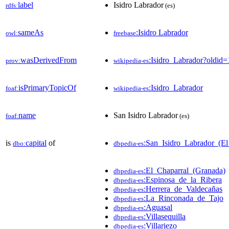
label
Isidro Labrador
rdfs:
(es)
sameAs
:Isidro Labrador
owl:
freebase
wasDerivedFrom
:Isidro_Labrador?oldi
prov:
wikipedia-es
isPrimaryTopicOf
:Isidro_Labrador
foaf:
wikipedia-es
name
San Isidro Labrador
foaf:
(es)
is
capital
of
:San_Isidro_Labrador_(El
dbo:
dbpedia-es
:El_Chaparral_(Granada)
dbpedia-es
:Espinosa_de_la_Ribera
dbpedia-es
:Herrera_de_Valdecañas
dbpedia-es
:La_Rinconada_de_Tajo
dbpedia-es
:Aguasal
dbpedia-es
:Villasequilla
dbpedia-es
:Villariezo
dbpedia-es