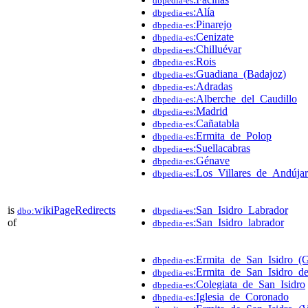
dbpedia-es
:Alía
dbpedia-es
:Pinarejo
dbpedia-es
:Cenizate
dbpedia-es
:Chilluévar
dbpedia-es
:Rois
dbpedia-es
:Guadiana_(Badajoz)
dbpedia-es
:Adradas
dbpedia-es
:Alberche_del_Caudillo
dbpedia-es
:Madrid
dbpedia-es
:Cañatabla
dbpedia-es
:Ermita_de_Polop
dbpedia-es
:Suellacabras
dbpedia-es
:Génave
dbpedia-es
:Los_Villares_de_Andújar
dbpedia-es
is
wikiPageRedirects
:San_Isidro_Labrador
dbo:
dbpedia-es
of
:San_Isidro_labrador
dbpedia-es
:Ermita_de_San_Isidro_(
dbpedia-es
:Ermita_de_San_Isidro_d
dbpedia-es
:Colegiata_de_San_Isidro
dbpedia-es
:Iglesia_de_Coronado
dbpedia-es