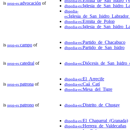
:Ermita_de_San_Isidro_(Va
dbpedia-es
is
advocación
of
prop-es:
:Iglesia_de_San_Isidro_L
dbpedia-es
dbpedia-
:Iglesia_de_San_Isidro_Labrador
es
:Ermita_de_Polop
dbpedia-es
:Iglesia_de_San_Isidro_L
dbpedia-es
:Partido_de_Chacabuco
dbpedia-es
is
campo
of
prop-es:
:Partido_de_San_Isidro
dbpedia-es
is
catedral
of
:Diócesis_de_San_Isidro
prop-es:
dbpedia-es
:El_Arrecife
dbpedia-es
is
patrona
of
:Caá_Catí
prop-es:
dbpedia-es
:Mesa_del_Tigre
dbpedia-es
is
patrono
of
:Distrito_de_Chugay
prop-es:
dbpedia-es
:El_Chaparral_(Granada)
dbpedia-es
:Herrera_de_Valdecañas
dbpedia-es