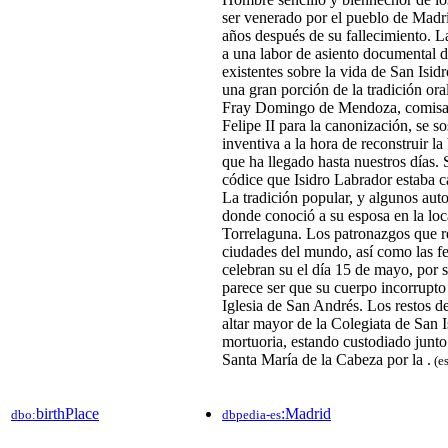
ser venerado por el pueblo de Madr
años después de su fallecimiento. L
a una labor de asiento documental d
existentes sobre la vida de San Isidr
una gran porción de la tradición oral 
Fray Domingo de Mendoza, comisa
Felipe II para la canonización, se s
inventiva a la hora de reconstruir la
que ha llegado hasta nuestros días.​
códice que Isidro Labrador estaba c
La tradición popular, y algunos autor
donde conoció a su esposa en la loc
Torrelaguna. Los patronazgos que r
ciudades del mundo, así como las fe
celebran su el día 15 de mayo, por s
parece ser que su cuerpo incorrupto 
Iglesia de San Andrés.​ Los restos de
altar mayor de la Colegiata de San I
mortuoria, estando custodiado junto 
Santa María de la Cabeza por la .
(es
birthPlace
:Madrid
dbo:
dbpedia-es