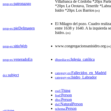
Villafranca de Córdoba *20px Parti
patronazgo
prop-es:
*20px La Orotava, Tenerife *Labr
Isidro *20px Los Barrios
(es)
El Milagro del pozo. Cuadro reali
pieDeImagen
entre 1638 y 1640. A la izquierda s
prop-es:
Isidro.
(es)
sitioWeb
www.congregacionsanisidro.org
prop-es:
(es
veneradoEn
:Iglesia_católica
prop-es:
dbpedia-es
:Fallecidos_en_Madrid
category-es
subject
dct:
:Isidro_Labrador
category-es
:Thing
owl
:Person
foaf
:Person
dbo
:NaturalPerson
dul
:Person
schema
type
rdf: