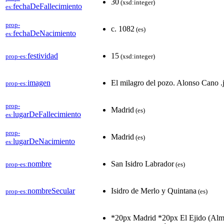
30
(xsd:integer)
fechaDeFallecimiento
es:
prop-
c. 1082
(es)
fechaDeNacimiento
es:
festividad
15
prop-es:
(xsd:integer)
imagen
El milagro del pozo. Alonso Cano .
prop-es:
prop-
Madrid
(es)
lugarDeFallecimiento
es:
prop-
Madrid
(es)
lugarDeNacimiento
es:
nombre
San Isidro Labrador
prop-es:
(es)
nombreSecular
Isidro de Merlo y Quintana
prop-es:
(es)
*20px Madrid *20px El Ejido (Alm