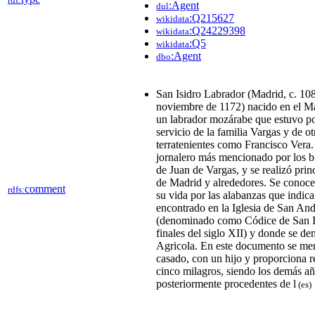
:Agent
dul
:Q215627
wikidata
:Q24229398
wikidata
:Q5
wikidata
:Agent
dbo
San Isidro Labrador (Madrid, c. 10
noviembre de 1172)​ nacido en el M
un labrador mozárabe que estuvo po
servicio de la familia Vargas y de ot
terratenientes como Francisco Vera
jornalero más mencionado por los b
de Juan de Vargas, y se realizó prin
de Madrid y alrededores. Se conoce
comment
rdfs:
su vida por las alabanzas que indic
encontrado en la Iglesia de San An
(denominado como Códice de San Is
finales del siglo XII) y donde se d
Agricola. En este documento se me
casado, con un hijo y proporciona r
cinco milagros,​ siendo los demás a
posteriormente procedentes de l
(es)