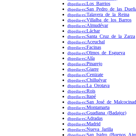
:Los_Barrios
dbpedia-es
:San_Pedro_de_las_Dueñ
dbpedia-es
:Talavera_de_la_Reina
dbpedia-es
:Villalba_de_los_Barros
dbpedia-es
:Almudévar
dbpedia-es
:Láchar
dbpedia-es
:Santa_Cruz_de_la_Zarza
dbpedia-es
:Aceuchal
dbpedia-es
:Facinas
dbpedia-es
:Olmos_de_Esgueva
dbpedia-es
:Alía
dbpedia-es
:Pinarejo
dbpedia-es
:Giarre
dbpedia-es
:Cenizate
dbpedia-es
:Chilluévar
dbpedia-es
:La_Orotava
dbpedia-es
:Rois
dbpedia-es
:Itapé
dbpedia-es
:San_José_de_Malcocina
dbpedia-es
:Montamarta
dbpedia-es
:Guadiana_(Badajoz)
dbpedia-es
:Adradas
dbpedia-es
:Madrid
dbpedia-es
:Nueva_Jarilla
dbpedia-es
:San_Isidro_(Buenos_Aire
dbpedia-es