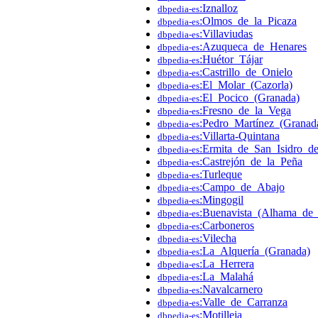
:Iznalloz
dbpedia-es
:Olmos_de_la_Picaza
dbpedia-es
:Villaviudas
dbpedia-es
:Azuqueca_de_Henares
dbpedia-es
:Huétor_Tájar
dbpedia-es
:Castrillo_de_Onielo
dbpedia-es
:El_Molar_(Cazorla)
dbpedia-es
:El_Pocico_(Granada)
dbpedia-es
:Fresno_de_la_Vega
dbpedia-es
:Pedro_Martínez_(Granad
dbpedia-es
:Villarta-Quintana
dbpedia-es
:Ermita_de_San_Isidro_d
dbpedia-es
:Castrejón_de_la_Peña
dbpedia-es
:Turleque
dbpedia-es
:Campo_de_Abajo
dbpedia-es
:Mingogil
dbpedia-es
:Buenavista_(Alhama_de
dbpedia-es
:Carboneros
dbpedia-es
:Vilecha
dbpedia-es
:La_Alquería_(Granada)
dbpedia-es
:La_Herrera
dbpedia-es
:La_Malahá
dbpedia-es
:Navalcarnero
dbpedia-es
:Valle_de_Carranza
dbpedia-es
:Motilleja
dbpedia-es