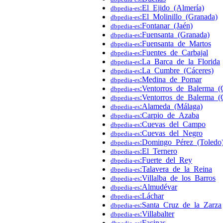
:El_Ejido_(Almería)
dbpedia-es
:El_Molinillo_(Granada)
dbpedia-es
:Fontanar_(Jaén)
dbpedia-es
:Fuensanta_(Granada)
dbpedia-es
:Fuensanta_de_Martos
dbpedia-es
:Fuentes_de_Carbajal
dbpedia-es
:La_Barca_de_la_Florida
dbpedia-es
:La_Cumbre_(Cáceres)
dbpedia-es
:Medina_de_Pomar
dbpedia-es
:Ventorros_de_Balerma_(
dbpedia-es
:Ventorros_de_Balerma_(
dbpedia-es
:Alameda_(Málaga)
dbpedia-es
:Carpio_de_Azaba
dbpedia-es
:Cuevas_del_Campo
dbpedia-es
:Cuevas_del_Negro
dbpedia-es
:Domingo_Pérez_(Toledo
dbpedia-es
:El_Ternero
dbpedia-es
:Fuerte_del_Rey
dbpedia-es
:Talavera_de_la_Reina
dbpedia-es
:Villalba_de_los_Barros
dbpedia-es
:Almudévar
dbpedia-es
:Láchar
dbpedia-es
:Santa_Cruz_de_la_Zarza
dbpedia-es
:Villabalter
dbpedia-es
:Facinas