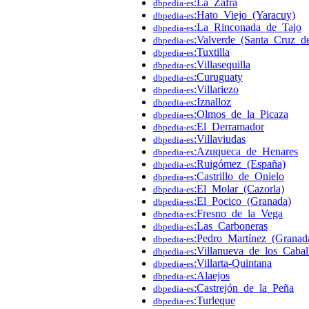
:La_Zafra
dbpedia-es
:Hato_Viejo_(Yaracuy)
dbpedia-es
:La_Rinconada_de_Tajo
dbpedia-es
:Valverde_(Santa_Cruz_de
dbpedia-es
:Tuxtilla
dbpedia-es
:Villasequilla
dbpedia-es
:Curuguaty
dbpedia-es
:Villariezo
dbpedia-es
:Iznalloz
dbpedia-es
:Olmos_de_la_Picaza
dbpedia-es
:El_Derramador
dbpedia-es
:Villaviudas
dbpedia-es
:Azuqueca_de_Henares
dbpedia-es
:Ruigómez_(España)
dbpedia-es
:Castrillo_de_Onielo
dbpedia-es
:El_Molar_(Cazorla)
dbpedia-es
:El_Pocico_(Granada)
dbpedia-es
:Fresno_de_la_Vega
dbpedia-es
:Las_Carboneras
dbpedia-es
:Pedro_Martínez_(Granad
dbpedia-es
:Villanueva_de_los_Cabal
dbpedia-es
:Villarta-Quintana
dbpedia-es
:Alaejos
dbpedia-es
:Castrejón_de_la_Peña
dbpedia-es
:Turleque
dbpedia-es