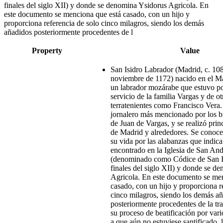
finales del siglo XII) y donde se denomina Ysidorus Agricola. En
este documento se menciona que está casado, con un hijo y
proporciona referencia de solo cinco milagros,​ siendo los demás
añadidos posteriormente procedentes de l
Property
Value
San Isidro Labrador (Madrid, c. 10
noviembre de 1172)​ nacido en el M
un labrador mozárabe que estuvo po
servicio de la familia Vargas y de ot
terratenientes como Francisco Vera
jornalero más mencionado por los b
de Juan de Vargas, y se realizó prin
de Madrid y alrededores. Se conoce
su vida por las alabanzas que indic
encontrado en la Iglesia de San An
(denominado como Códice de San Is
finales del siglo XII) y donde se d
Agricola. En este documento se me
casado, con un hijo y proporciona r
cinco milagros,​ siendo los demás a
posteriormente procedentes de la tra
su proceso de beatificación por var
a que aún no estuviese santificado, 