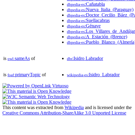
:Cañatabla
dbpedia-es
:Nueva_Italia_(Paraguay)
dbpedia-es
:Doctor_Cecilio_Báez_(P
dbpedia-es
:Suellacabras
dbpedia-es
:Génave
dbpedia-es
:Los_Villares_de_Andújar
dbpedia-es
:A_Estación_(Brence)
dbpedia-es
:Pueblo_Blanco_(Almería
dbpedia-es
is
sameAs
of
:Isidro Labrador
owl:
dbr
is
primaryTopic
of
:Isidro_Labrador
foaf:
wikipedia-es
This content was extracted from
Wikipedia
and is licensed under the
Creative Commons Attribution-ShareAlike 3.0 Unported License