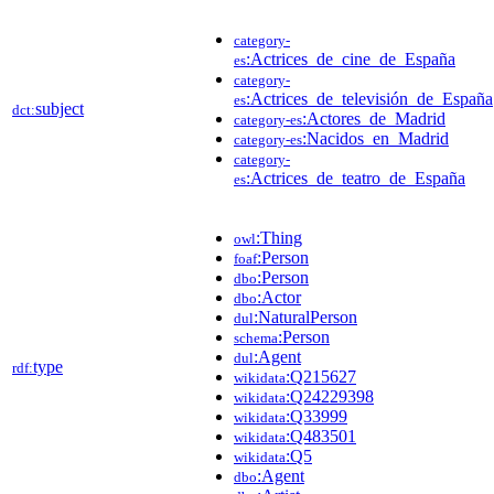
category-
:Actrices_de_cine_de_España
es
category-
:Actrices_de_televisión_de_España
es
subject
dct:
:Actores_de_Madrid
category-es
:Nacidos_en_Madrid
category-es
category-
:Actrices_de_teatro_de_España
es
:Thing
owl
:Person
foaf
:Person
dbo
:Actor
dbo
:NaturalPerson
dul
:Person
schema
:Agent
dul
type
rdf:
:Q215627
wikidata
:Q24229398
wikidata
:Q33999
wikidata
:Q483501
wikidata
:Q5
wikidata
:Agent
dbo