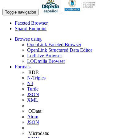
Toggle navigation
Faceted Browser
Sparql Endpoint
Browse using
OpenLink Faceted Browser
OpenLink Structured Data Editor
LodLive Browser
LODmilla Browser
Formats
RDF:
N-Triples
N3
Turtle
JSON
XML
OData:
Atom
JSON
Microdata: