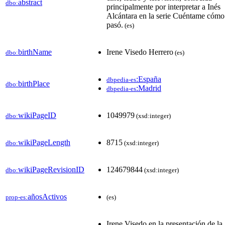
abstract
dbo:
principalmente por interpretar a Inés
Alcántara en la serie Cuéntame cómo
pasó.
(es)
birthName
Irene Visedo Herrero
dbo:
(es)
:España
dbpedia-es
birthPlace
dbo:
:Madrid
dbpedia-es
wikiPageID
1049979
dbo:
(xsd:integer)
wikiPageLength
8715
dbo:
(xsd:integer)
wikiPageRevisionID
124679844
dbo:
(xsd:integer)
añosActivos
prop-es:
(es)
Irene Visedo en la presentación de la