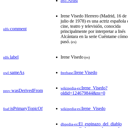
:Artist
dbo
Irene Visedo Herrero (Madrid, 16 de
julio de 1978) es una actriz española 
cine, teatro y televisión,​ conocida
comment
rdfs:
principalmente por interpretar a Inés
Alcántara en la serie Cuéntame cómo
pasó.
(es)
label
Irene Visedo
rdfs:
(es)
sameAs
:Irene Visedo
owl:
freebase
:Irene_Visedo?
wikipedia-es
wasDerivedFrom
prov:
oldid=124679844&ns=0
isPrimaryTopicOf
:Irene_Visedo
foaf:
wikipedia-es
:El_espinazo_del_diablo
dbpedia-es