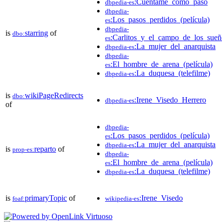
:Cuéntame_cómo_pasó
dbpedia-es
dbpedia-
:Los_pasos_perdidos_(película)
es
dbpedia-
is
starring
of
dbo:
:Carlitos_y_el_campo_de_los_sueñ
es
:La_mujer_del_anarquista
dbpedia-es
dbpedia-
:El_hombre_de_arena_(película)
es
:La_duquesa_(telefilme)
dbpedia-es
is
wikiPageRedirects
dbo:
:Irene_Visedo_Herrero
dbpedia-es
of
dbpedia-
:Los_pasos_perdidos_(película)
es
:La_mujer_del_anarquista
dbpedia-es
is
reparto
of
prop-es:
dbpedia-
:El_hombre_de_arena_(película)
es
:La_duquesa_(telefilme)
dbpedia-es
is
primaryTopic
of
:Irene_Visedo
foaf:
wikipedia-es