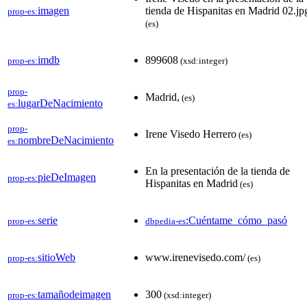
imagen
tienda de Hispanitas en Madrid 02.jp
prop-es:
(es)
imdb
899608
prop-es:
(xsd:integer)
prop-
Madrid,
(es)
lugarDeNacimiento
es:
prop-
Irene Visedo Herrero
(es)
nombreDeNacimiento
es:
En la presentación de la tienda de
pieDeImagen
prop-es:
Hispanitas en Madrid
(es)
serie
:Cuéntame_cómo_pasó
prop-es:
dbpedia-es
sitioWeb
www.irenevisedo.com/
prop-es:
(es)
tamañodeimagen
300
prop-es:
(xsd:integer)