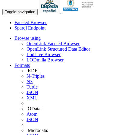
Toggle navigation
Faceted Browser
Sparql Endpoint
Browse using
OpenLink Faceted Browser
OpenLink Structured Data Editor
LodLive Browser
LODmilla Browser
Formats
RDF:
N-Triples
N3
Turtle
JSON
XML
OData:
Atom
JSON
Microdata: