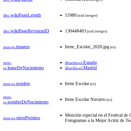
wikiPageLength
11980
dbo:
(xsd:integer)
wikiPageRevisionID
130448403
dbo:
(xsd:integer)
imagen
Irene_Escolar_2020.jpg
prop-es:
(es)
:España
prop-
dbpedia-es
lugarDeNacimiento
:Madrid
es:
dbpedia-es
nombre
Irene Escolar
prop-es:
(es)
prop-
Irene Escolar Navarro
(es)
nombreDeNacimiento
es:
Mención especial en el Festival de
otrosPremios
prop-es:
Fotogramas a la Mejor Actriz de Te