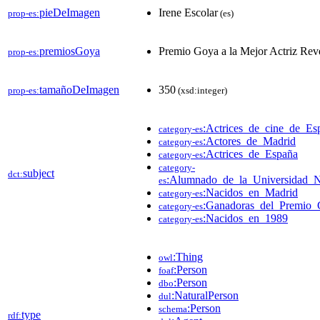
pieDeImagen
Irene Escolar
prop-es:
(es)
premiosGoya
Premio Goya a la Mejor Actriz Rev
prop-es:
tamañoDeImagen
350
prop-es:
(xsd:integer)
:Actrices_de_cine_de_Es
category-es
:Actores_de_Madrid
category-es
:Actrices_de_España
category-es
category-
subject
dct:
:Alumnado_de_la_Universidad_N
es
:Nacidos_en_Madrid
category-es
:Ganadoras_del_Premio_G
category-es
:Nacidos_en_1989
category-es
:Thing
owl
:Person
foaf
:Person
dbo
:NaturalPerson
dul
:Person
schema
type
rdf: