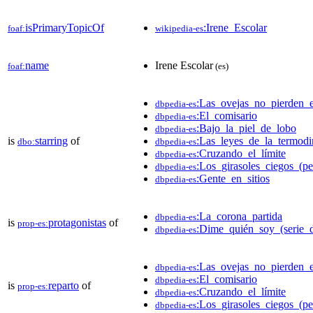
isPrimaryTopicOf
:Irene_Escolar
foaf:
wikipedia-es
name
Irene Escolar
foaf:
(es)
:Las_ovejas_no_pierden_e
dbpedia-es
:El_comisario
dbpedia-es
:Bajo_la_piel_de_lobo
dbpedia-es
is
starring
of
:Las_leyes_de_la_termod
dbo:
dbpedia-es
:Cruzando_el_límite
dbpedia-es
:Los_girasoles_ciegos_(pe
dbpedia-es
:Gente_en_sitios
dbpedia-es
:La_corona_partida
dbpedia-es
is
protagonistas
of
prop-es:
:Dime_quién_soy_(serie_d
dbpedia-es
:Las_ovejas_no_pierden_e
dbpedia-es
:El_comisario
dbpedia-es
is
reparto
of
prop-es:
:Cruzando_el_límite
dbpedia-es
:Los_girasoles_ciegos_(pe
dbpedia-es