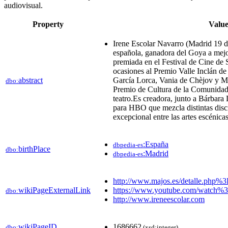
audiovisual. ​
Property
Valu
Irene Escolar Navarro (Madrid 19 de
española, ganadora del Goya a mejor
premiada en el Festival de Cine de S
ocasiones al Premio Valle Inclán de
abstract
García Lorca, Vania de Chèjov y M
dbo:
Premio de Cultura de la Comunidad 
teatro.Es creadora, junto a Bárbara
para HBO que mezcla distintas disci
excepcional entre las artes escénicas 
:España
dbpedia-es
birthPlace
dbo:
:Madrid
dbpedia-es
http://www.majos.es/detalle.php%
wikiPageExternalLink
https://www.youtube.com/watch
dbo:
http://www.ireneescolar.com
wikiPageID
1686662
dbo:
(xsd:integer)