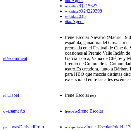
:Agent
dul
:Q215627
wikidata
:Q24229398
wikidata
:Q5
wikidata
:Agent
dbo
Irene Escolar Navarro (Madrid 19 de
española, ganadora del Goya a mejor
premiada en el Festival de Cine de S
ocasiones al Premio Valle Inclán de
comment
García Lorca, Vania de Chèjov y M
rdfs:
Premio de Cultura de la Comunidad 
teatro.Es creadora, junto a Bárbara
para HBO que mezcla distintas disci
excepcional entre las artes escénicas 
label
Irene Escolar
rdfs:
(es)
sameAs
:Irene Escolar
owl:
freebase
wasDerivedFrom
:Irene_Escolar?oldid=
prov:
wikipedia-es