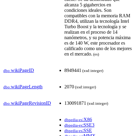
alcanza 5 gigahercios en
condiciones ideales. Son
compatibles con la memoria RAM
DDR4, utilizan la tecnología Intel
Turbo Boost y la tecnología y se
realizan en el proceso de 14
nanómetros, y su potencia máxima
es de 140 W, este procesador es
calificado como uno de los mejores
en el mercado.
(es)
wikiPageID
8949441
dbo:
(xsd:integer)
wikiPageLength
2070
dbo:
(xsd:integer)
wikiPageRevisionID
130091871
dbo:
(xsd:integer)
:X86
dbpedia-es
:SSE3
dbpedia-es
:SSE
dbpedia-es
:MMX