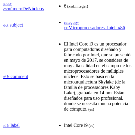
prop-
6
(xsd:integer)
númeroDeNúcleos
es:
category-
subject
dct:
:Microprocesadores_Intel_x86
es
El Intel Core i9 es un procesador
para computadoras diseñado y
fabricado por Intel​, que se presentó
en mayo de 2017, se considera de
muy alta calidad en el campo de los
microprocesadores de múltiples
comment
núcleos. Esto se basa en la
rdfs:
microarquitectura Skylake (de la
familia de procesadores Kaby
Lake), grabada en 14 nm. Están
diseñados para uso profesional,
donde se necesita mucha potencia
de cómputo.
(es)
label
Intel Core i9
rdfs:
(es)