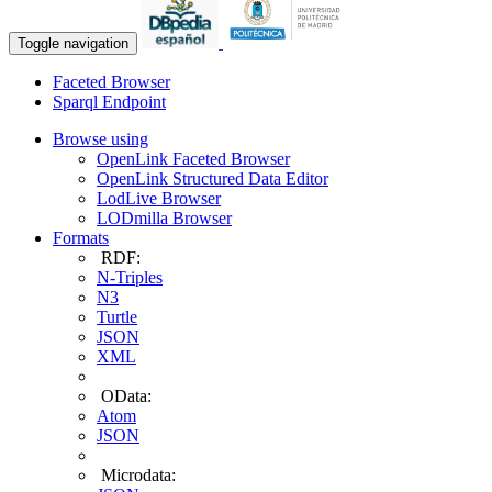
Toggle navigation
Faceted Browser
Sparql Endpoint
Browse using
OpenLink Faceted Browser
OpenLink Structured Data Editor
LodLive Browser
LODmilla Browser
Formats
RDF:
N-Triples
N3
Turtle
JSON
XML
OData:
Atom
JSON
Microdata: