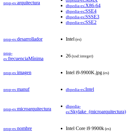
dbpedia-es
arquitectura
prop-es:
:X86-64
dbpedia-es
:SSE4
dbpedia-es
:SSSE3
dbpedia-es
:SSE2
dbpedia-es
desarrollador
Intel
prop-es:
(es)
prop-
26
(xsd:integer)
frecuenciaMínima
es:
imagen
Intel i9-9900K.jpg
prop-es:
(es)
manuf
:Intel
prop-es:
dbpedia-es
dbpedia-
microarquitectura
prop-es:
:Skylake_(microarquitectura)
es
nombre
Intel Core i9 9900k
prop-es:
(es)