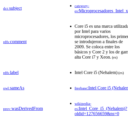
category-
subject
dct:
:Microprocesadores_Intel_
es
Core i5 es una marca utilizad
por Intel para varios
microprocesadores, los prime
comment
se introdujeron a finales de
rdfs:
2009. Se coloca entre los
básicos y Core 2 y los de ga
alta Core i7 y Xeon.
(es)
label
Intel Core i5 (Nehalem)
rdfs:
(es)
sameAs
:Intel Core i5 (Nehale
owl:
freebase
wikipedia-
wasDerivedFrom
:Intel_Core_i5_(Nehalem)?
prov:
es
oldid=127656659&ns=0