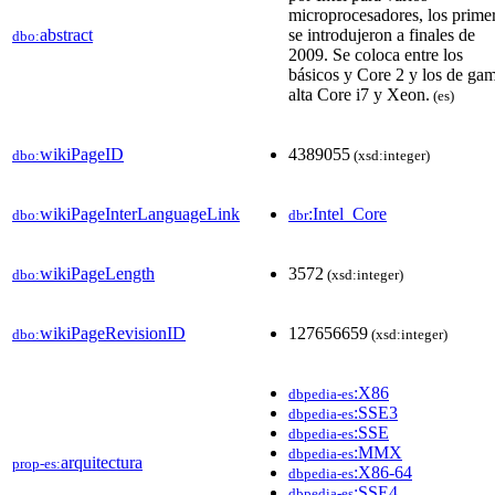
microprocesadores, los prime
abstract
se introdujeron a finales de
dbo:
2009. Se coloca entre los
básicos y Core 2 y los de ga
alta Core i7 y Xeon.
(es)
wikiPageID
4389055
dbo:
(xsd:integer)
wikiPageInterLanguageLink
:Intel_Core
dbo:
dbr
wikiPageLength
3572
dbo:
(xsd:integer)
wikiPageRevisionID
127656659
dbo:
(xsd:integer)
:X86
dbpedia-es
:SSE3
dbpedia-es
:SSE
dbpedia-es
:MMX
dbpedia-es
arquitectura
prop-es:
:X86-64
dbpedia-es
:SSE4
dbpedia-es