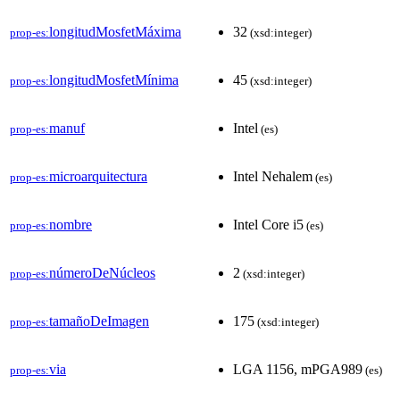
longitudMosfetMáxima
32
prop-es:
(xsd:integer)
longitudMosfetMínima
45
prop-es:
(xsd:integer)
manuf
Intel
prop-es:
(es)
microarquitectura
Intel Nehalem
prop-es:
(es)
nombre
Intel Core i5
prop-es:
(es)
númeroDeNúcleos
2
prop-es:
(xsd:integer)
tamañoDeImagen
175
prop-es:
(xsd:integer)
via
LGA 1156, mPGA989
prop-es:
(es)