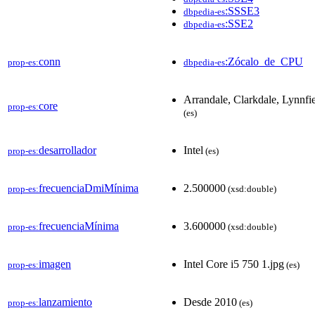
:SSSE3
dbpedia-es
:SSE2
dbpedia-es
conn
:Zócalo_de_CPU
prop-es:
dbpedia-es
Arrandale, Clarkdale, Lynnfi
core
prop-es:
(es)
desarrollador
Intel
prop-es:
(es)
frecuenciaDmiMínima
2.500000
prop-es:
(xsd:double)
frecuenciaMínima
3.600000
prop-es:
(xsd:double)
imagen
Intel Core i5 750 1.jpg
prop-es:
(es)
lanzamiento
Desde 2010
prop-es:
(es)