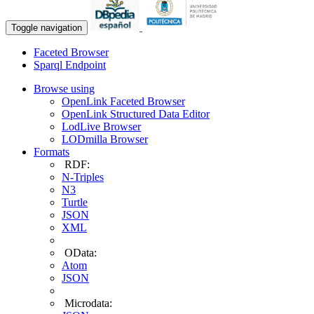
Toggle navigation
Faceted Browser
Sparql Endpoint
Browse using
OpenLink Faceted Browser
OpenLink Structured Data Editor
LodLive Browser
LODmilla Browser
Formats
RDF:
N-Triples
N3
Turtle
JSON
XML
OData:
Atom
JSON
Microdata: