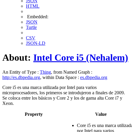
JSON
HTML
Embedded:
JSON
Turtle
CSV
JSON-LD
About:
Intel Core i5 (Nehalem)
An Entity of Type :
Thing
, from Named Graph :
http://es.dbpedia.org
, within Data Space :
es.dbpedia.org
Core i5 es una marca utilizada por Intel para varios
microprocesadores, los primeros se introdujeron a finales de 2009.
Se coloca entre los básicos y Core 2 y los de gama alta Core i7 y
Xeon.
Property
Value
Core i5 es una marca utilizad
por Intel para varios