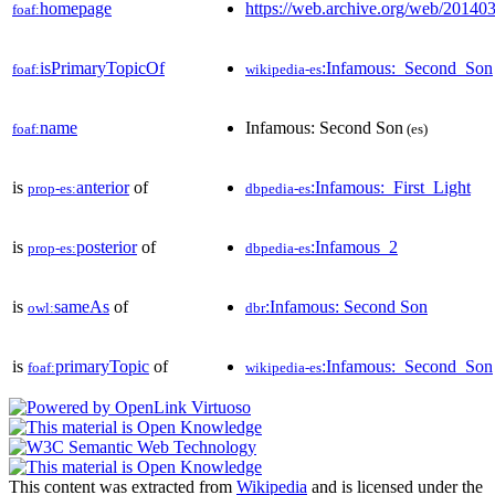
homepage
https://web.archive.org/web/201
foaf:
isPrimaryTopicOf
:Infamous:_Second_Son
foaf:
wikipedia-es
name
Infamous: Second Son
foaf:
(es)
is
anterior
of
:Infamous:_First_Light
prop-es:
dbpedia-es
is
posterior
of
:Infamous_2
prop-es:
dbpedia-es
is
sameAs
of
:Infamous: Second Son
owl:
dbr
is
primaryTopic
of
:Infamous:_Second_Son
foaf:
wikipedia-es
This content was extracted from
Wikipedia
and is licensed under the