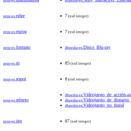
prop-es:
dbpedia-es
edge
7
prop-es:
(xsd:integer)
eurog
7
prop-es:
(xsd:integer)
formato
:Disco_Blu-ray
prop-es:
dbpedia-es
gi
85
prop-es:
(xsd:integer)
gspot
8
prop-es:
(xsd:integer)
:Videojuego_de_acción-av
dbpedia-es
género
:Videojuego_de_disparos_
prop-es:
dbpedia-es
:Videojuego_no_lineal
dbpedia-es
ign
87
prop-es:
(xsd:integer)