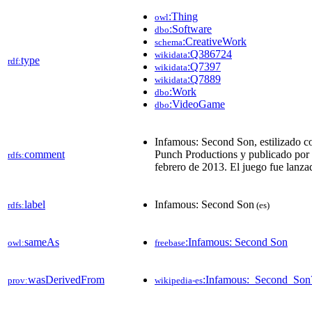
:Thing
owl
:Software
dbo
:CreativeWork
schema
:Q386724
wikidata
type
rdf:
:Q7397
wikidata
:Q7889
wikidata
:Work
dbo
:VideoGame
dbo
Infamous: Second Son, estilizado c
comment
Punch Productions y publicado por S
rdfs:
febrero de 2013. El juego fue lanza
label
Infamous: Second Son
rdfs:
(es)
sameAs
:Infamous: Second Son
owl:
freebase
wasDerivedFrom
:Infamous:_Second_So
prov:
wikipedia-es