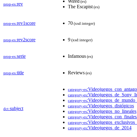
Wired
(es)
rev
prop-es:
The Escapist
(es)
rev1score
70
prop-es:
(xsd:integer)
rev2score
9
prop-es:
(xsd:integer)
serie
Infamous
prop-es:
(es)
title
Reviews
prop-es:
(es)
:Videojuegos_con_antago
category-es
:Videojuegos_de_Sony_In
category-es
:Videojuegos_de_mundo_
category-es
:Videojuegos_distópicos
category-es
subject
dct:
:Videojuegos_no_lineales
category-es
:Videojuegos_con_finales
category-es
:Videojuegos_exclusivos
category-es
:Videojuegos_de_2014
category-es