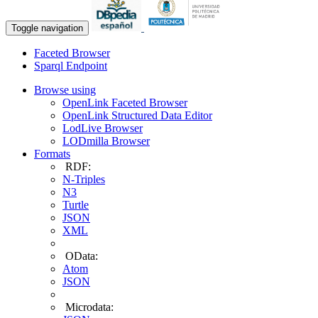
Toggle navigation
Faceted Browser
Sparql Endpoint
Browse using
OpenLink Faceted Browser
OpenLink Structured Data Editor
LodLive Browser
LODmilla Browser
Formats
RDF:
N-Triples
N3
Turtle
JSON
XML
OData:
Atom
JSON
Microdata: