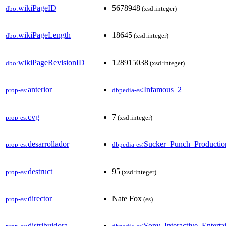
wikiPageID
5678948
dbo:
(xsd:integer)
wikiPageLength
18645
dbo:
(xsd:integer)
wikiPageRevisionID
128915038
dbo:
(xsd:integer)
anterior
:Infamous_2
prop-es:
dbpedia-es
cvg
7
prop-es:
(xsd:integer)
desarrollador
:Sucker_Punch_Productio
prop-es:
dbpedia-es
destruct
95
prop-es:
(xsd:integer)
director
Nate Fox
prop-es:
(es)
distribuidora
:Sony_Interactive_Enterta