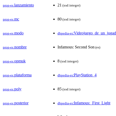
lanzamiento
21
prop-es:
(xsd:integer)
mc
80
prop-es:
(xsd:integer)
modo
:Videojuego_de_un_jugad
prop-es:
dbpedia-es
nombre
Infamous: Second Son
prop-es:
(es)
opmuk
8
prop-es:
(xsd:integer)
plataforma
:PlayStation_4
prop-es:
dbpedia-es
poly
85
prop-es:
(xsd:integer)
posterior
:Infamous:_First_Light
prop-es:
dbpedia-es