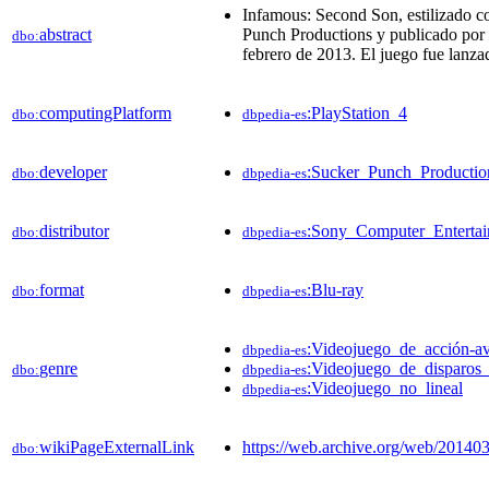
Infamous: Second Son, estilizado c
abstract
Punch Productions y publicado por S
dbo:
febrero de 2013. El juego fue lanza
computingPlatform
:PlayStation_4
dbo:
dbpedia-es
developer
:Sucker_Punch_Productio
dbo:
dbpedia-es
distributor
:Sony_Computer_Enterta
dbo:
dbpedia-es
format
:Blu-ray
dbo:
dbpedia-es
:Videojuego_de_acción-av
dbpedia-es
genre
:Videojuego_de_disparos_
dbo:
dbpedia-es
:Videojuego_no_lineal
dbpedia-es
wikiPageExternalLink
https://web.archive.org/web/201
dbo: