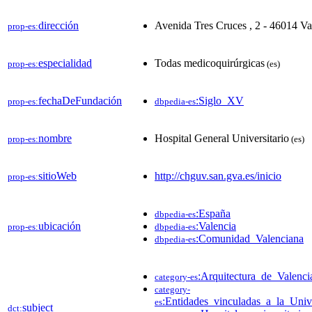
dirección
Avenida Tres Cruces , 2 - 46014 Va
prop-es:
especialidad
Todas medicoquirúrgicas
prop-es:
(es)
fechaDeFundación
:Siglo_XV
prop-es:
dbpedia-es
nombre
Hospital General Universitario
prop-es:
(es)
sitioWeb
http://chguv.san.gva.es/inicio
prop-es:
:España
dbpedia-es
ubicación
:Valencia
prop-es:
dbpedia-es
:Comunidad_Valenciana
dbpedia-es
:Arquitectura_de_Valenci
category-es
category-
:Entidades_vinculadas_a_la_Univ
es
subject
dct: