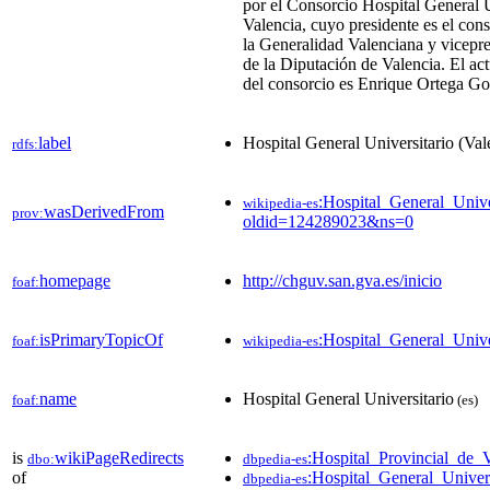
por el Consorcio Hospital General U
Valencia, cuyo presidente es el con
la Generalidad Valenciana y vicepre
de la Diputación de Valencia. El act
del consorcio es Enrique Ortega Go
label
Hospital General Universitario (Val
rdfs:
:Hospital_General_Unive
wikipedia-es
wasDerivedFrom
prov:
oldid=124289023&ns=0
homepage
http://chguv.san.gva.es/inicio
foaf:
isPrimaryTopicOf
:Hospital_General_Unive
foaf:
wikipedia-es
name
Hospital General Universitario
foaf:
(es)
is
wikiPageRedirects
:Hospital_Provincial_de_
dbo:
dbpedia-es
of
:Hospital_General_Univer
dbpedia-es