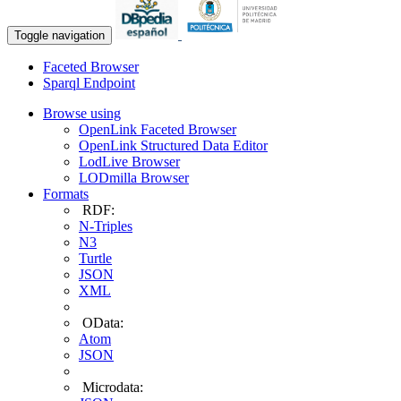
Toggle navigation
Faceted Browser
Sparql Endpoint
Browse using
OpenLink Faceted Browser
OpenLink Structured Data Editor
LodLive Browser
LODmilla Browser
Formats
RDF:
N-Triples
N3
Turtle
JSON
XML
OData:
Atom
JSON
Microdata: