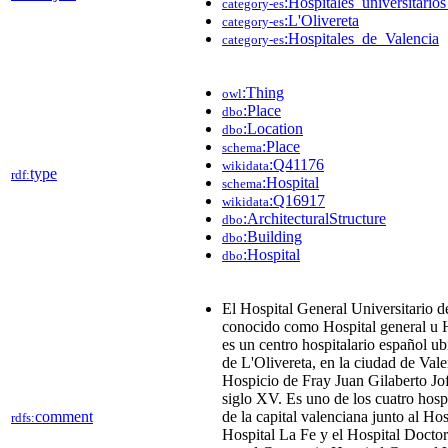
:Hospitales_universitari
category-es
:L'Olivereta
category-es
:Hospitales_de_Valencia
category-es
:Thing
owl
:Place
dbo
:Location
dbo
:Place
schema
:Q41176
wikidata
type
rdf:
:Hospital
schema
:Q16917
wikidata
:ArchitecturalStructure
dbo
:Building
dbo
:Hospital
dbo
El Hospital General Universitario d
conocido como Hospital general u H
es un centro hospitalario español ubi
de L'Olivereta, en la ciudad de Vale
Hospicio de Fray Juan Gilaberto Jof
siglo XV. Es uno de los cuatro hospi
comment
de la capital valenciana junto al Hos
rdfs:
Hospital La Fe y el Hospital Doctor