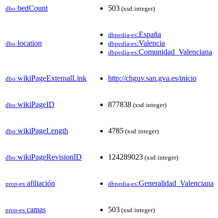
bedCount
503
dbo:
(xsd:integer)
:España
dbpedia-es
location
:Valencia
dbo:
dbpedia-es
:Comunidad_Valenciana
dbpedia-es
wikiPageExternalLink
http://chguv.san.gva.es/inicio
dbo:
wikiPageID
877838
dbo:
(xsd:integer)
wikiPageLength
4785
dbo:
(xsd:integer)
wikiPageRevisionID
124289023
dbo:
(xsd:integer)
afiliación
:Generalidad_Valenciana
prop-es:
dbpedia-es
camas
503
prop-es:
(xsd:integer)