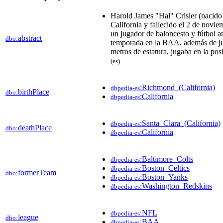
Harold James "Hal" Crisler (nacid
California y fallecido el 2 de novie
un jugador de baloncesto y fútbol 
abstract
dbo:
temporada en la BAA, además de ju
metros de estatura, jugaba en la pos
(es)
:Richmond_(California)
dbpedia-es
birthPlace
dbo:
:California
dbpedia-es
:Santa_Clara_(California)
dbpedia-es
deathPlace
dbo:
:California
dbpedia-es
:Baltimore_Colts
dbpedia-es
:Boston_Celtics
dbpedia-es
formerTeam
dbo:
:Boston_Yanks
dbpedia-es
:Washington_Redskins
dbpedia-es
:NFL
dbpedia-es
league
dbo:
:BAA
dbpedia-es