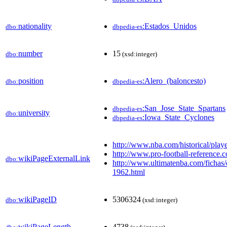
nationality
:Estados_Unidos
dbo:
dbpedia-es
number
15
dbo:
(xsd:integer)
position
:Alero_(baloncesto)
dbo:
dbpedia-es
:San_Jose_State_Spartans
dbpedia-es
university
dbo:
:Iowa_State_Cyclones
dbpedia-es
http://www.nba.com/historical/play
http://www.pro-football-reference
wikiPageExternalLink
dbo:
http://www.ultimatenba.com/fichas/e
1962.html
wikiPageID
5306324
dbo:
(xsd:integer)
wikiPageLength
4738