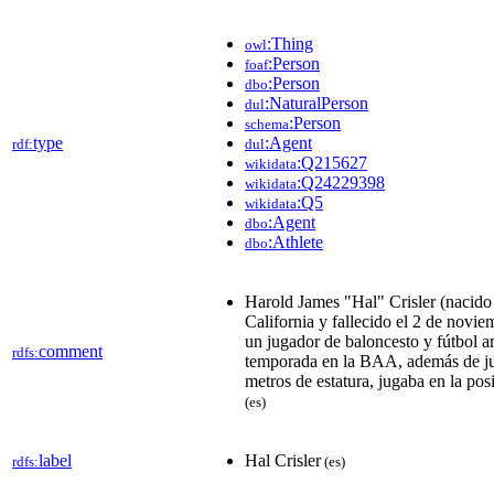
:Thing
owl
:Person
foaf
:Person
dbo
:NaturalPerson
dul
:Person
schema
type
:Agent
rdf:
dul
:Q215627
wikidata
:Q24229398
wikidata
:Q5
wikidata
:Agent
dbo
:Athlete
dbo
Harold James "Hal" Crisler (nacid
California y fallecido el 2 de novie
un jugador de baloncesto y fútbol 
comment
rdfs:
temporada en la BAA, además de ju
metros de estatura, jugaba en la pos
(es)
label
Hal Crisler
rdfs:
(es)