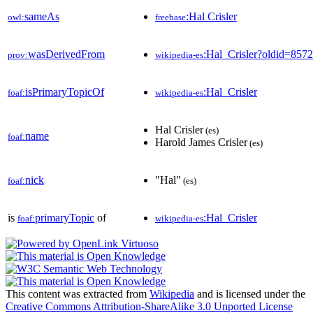
sameAs
:Hal Crisler
owl:
freebase
wasDerivedFrom
:Hal_Crisler?oldid=85
prov:
wikipedia-es
isPrimaryTopicOf
:Hal_Crisler
foaf:
wikipedia-es
Hal Crisler
(es)
name
foaf:
Harold James Crisler
(es)
nick
"Hal"
foaf:
(es)
is
primaryTopic
of
:Hal_Crisler
foaf:
wikipedia-es
This content was extracted from
Wikipedia
and is licensed under the
Creative Commons Attribution-ShareAlike 3.0 Unported License