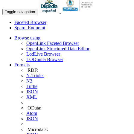
Toggle navigation
Faceted Browser
Sparql Endpoint
Browse using
OpenLink Faceted Browser
OpenLink Structured Data Editor
LodLive Browser
LODmilla Browser
Formats
RDF:
N-Triples
N3
Turtle
JSON
XML
OData:
Atom
JSON
Microdata: