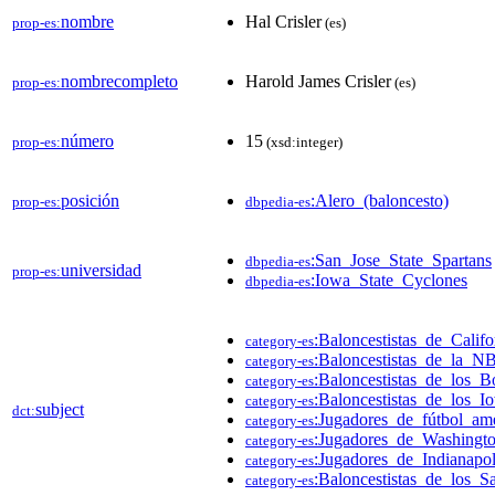
nombre
Hal Crisler
prop-es:
(es)
nombrecompleto
Harold James Crisler
prop-es:
(es)
número
15
prop-es:
(xsd:integer)
posición
:Alero_(baloncesto)
prop-es:
dbpedia-es
:San_Jose_State_Spartans
dbpedia-es
universidad
prop-es:
:Iowa_State_Cyclones
dbpedia-es
:Baloncestistas_de_Califo
category-es
:Baloncestistas_de_la_N
category-es
:Baloncestistas_de_los_B
category-es
:Baloncestistas_de_los_
category-es
subject
dct:
:Jugadores_de_fútbol_am
category-es
:Jugadores_de_Washingt
category-es
:Jugadores_de_Indianapol
category-es
:Baloncestistas_de_los_S
category-es