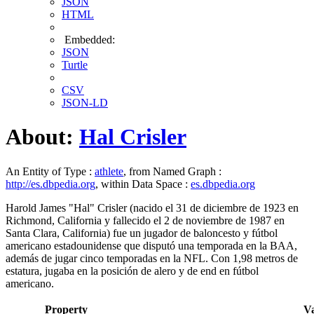
JSON
HTML
Embedded:
JSON
Turtle
CSV
JSON-LD
About:
Hal Crisler
An Entity of Type :
athlete
, from Named Graph :
http://es.dbpedia.org
, within Data Space :
es.dbpedia.org
Harold James "Hal" Crisler (nacido el 31 de diciembre de 1923 en
Richmond, California y fallecido el 2 de noviembre de 1987 en
Santa Clara, California) fue un jugador de baloncesto y fútbol
americano estadounidense que disputó una temporada en la BAA,
además de jugar cinco temporadas en la NFL. Con 1,98 metros de
estatura, jugaba en la posición de alero y de end en fútbol
americano.
Property
V