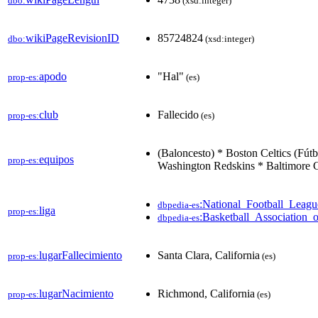
dbo:
(xsd:integer)
wikiPageRevisionID
85724824
dbo:
(xsd:integer)
apodo
"Hal"
prop-es:
(es)
club
Fallecido
prop-es:
(es)
(Baloncesto) * Boston Celtics (Fút
equipos
prop-es:
Washington Redskins * Baltimore C
:National_Football_Leagu
dbpedia-es
liga
prop-es:
:Basketball_Association_
dbpedia-es
lugarFallecimiento
Santa Clara, California
prop-es:
(es)
lugarNacimiento
Richmond, California
prop-es:
(es)