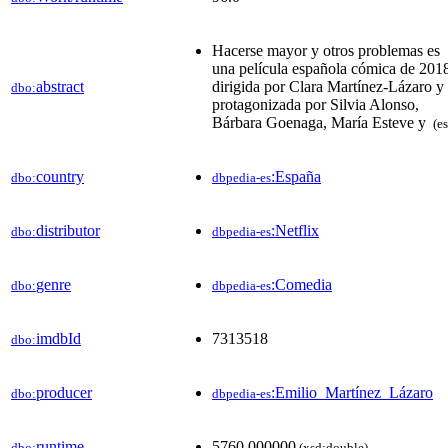
Hacerse mayor y otros problemas es
una película española cómica de 201
abstract
dirigida por Clara Martínez-Lázaro y
dbo:
protagonizada por Silvia Alonso,
Bárbara Goenaga, María Esteve y ​
(es
country
:España
dbo:
dbpedia-es
distributor
:Netflix
dbo:
dbpedia-es
genre
:Comedia
dbo:
dbpedia-es
imdbId
7313518
dbo:
producer
:Emilio_Martínez_Lázaro
dbo:
dbpedia-es
runtime
5760.000000
dbo:
(xsd:double)