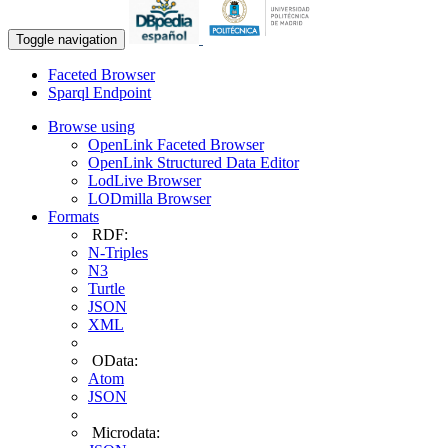
Toggle navigation
Faceted Browser
Sparql Endpoint
Browse using
OpenLink Faceted Browser
OpenLink Structured Data Editor
LodLive Browser
LODmilla Browser
Formats
RDF:
N-Triples
N3
Turtle
JSON
XML
OData:
Atom
JSON
Microdata: