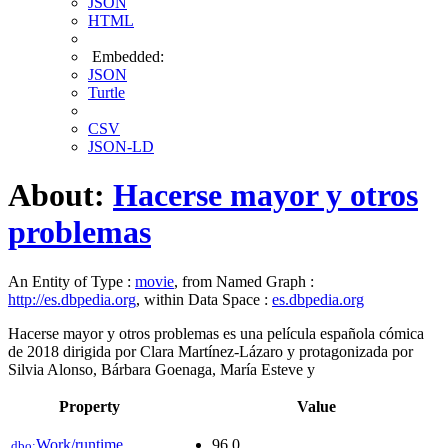
JSON
HTML
Embedded:
JSON
Turtle
CSV
JSON-LD
About:
Hacerse mayor y otros
problemas
An Entity of Type :
movie
, from Named Graph :
http://es.dbpedia.org
, within Data Space :
es.dbpedia.org
Hacerse mayor y otros problemas es una película española cómica
de 2018 dirigida por Clara Martínez-Lázaro y protagonizada por
Silvia Alonso, Bárbara Goenaga, María Esteve y ​
Property
Value
Work/runtime
96.0
dbo: