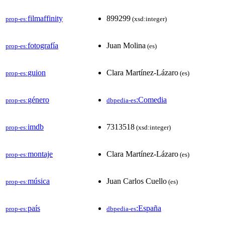
filmaffinity
899299
prop-es:
(xsd:integer)
fotografía
Juan Molina
prop-es:
(es)
guion
Clara Martínez-Lázaro
prop-es:
(es)
género
:Comedia
prop-es:
dbpedia-es
imdb
7313518
prop-es:
(xsd:integer)
montaje
Clara Martínez-Lázaro
prop-es:
(es)
música
Juan Carlos Cuello
prop-es:
(es)
país
:España
prop-es:
dbpedia-es