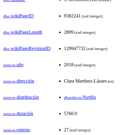
wikiPageID
9382241
dbo:
(xsd:integer)
wikiPageLength
2899
dbo:
(xsd:integer)
wikiPageRevisionID
129947732
dbo:
(xsd:integer)
año
2018
prop-es:
(xsd:integer)
dirección
Clara Martínez-Lázaro
prop-es:
(es)
distribución
:Netflix
prop-es:
dbpedia-es
duración
5760.0
prop-es:
estreno
27
prop-es:
(xsd:integer)