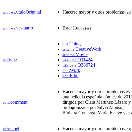
títuloOriginal
Hacerse mayor y otros problemas
prop-es:
(es)
vestuario
Ester Lucas
prop-es:
(es)
:Thing
owl
:CreativeWork
schema
:Movie
schema
type
:Q11424
rdf:
wikidata
:Q386724
wikidata
:Work
dbo
:Film
dbo
Hacerse mayor y otros problemas es
una película española cómica de 201
comment
dirigida por Clara Martínez-Lázaro y
rdfs:
protagonizada por Silvia Alonso,
Bárbara Goenaga, María Esteve y ​
(es
label
Hacerse mayor y otros problemas
rdfs:
(es)