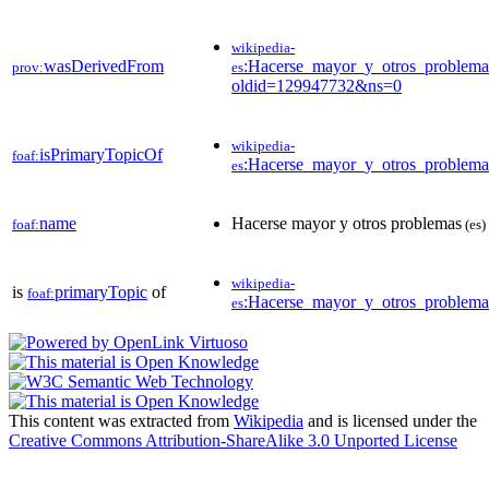
wikipedia-
wasDerivedFrom
:Hacerse_mayor_y_otros_problema
prov:
es
oldid=129947732&ns=0
wikipedia-
isPrimaryTopicOf
foaf:
:Hacerse_mayor_y_otros_problema
es
name
Hacerse mayor y otros problemas
foaf:
(es)
wikipedia-
is
primaryTopic
of
foaf:
:Hacerse_mayor_y_otros_problema
es
This content was extracted from
Wikipedia
and is licensed under the
Creative Commons Attribution-ShareAlike 3.0 Unported License