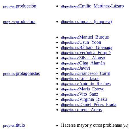
producción
:Emilio_Martínez-Lázaro
prop-es:
dbpedia-es
productora
:Impala_(empresa)
prop-es:
dbpedia-es
:Manuel_Burque
dbpedia-es
:Usun_Yoon
dbpedia-es
:Bárbara_Goenaga
dbpedia-es
:Verónica_Forqué
dbpedia-es
:Silvia_Alonso
dbpedia-es
:Olga_Alamán
dbpedia-es
:Javivi
dbpedia-es
protagonistas
:Francesco_Carril
prop-es:
dbpedia-es
:Luis_Jaspe
dbpedia-es
:Antonio_Resines
dbpedia-es
:María_Esteve
dbpedia-es
:Vito_Sanz
dbpedia-es
:Virginia_Riezu
dbpedia-es
:Daniel_Pérez_Prada
dbpedia-es
:Irene_Arcos
dbpedia-es
título
Hacerse mayor y otros problemas
prop-es:
(es)