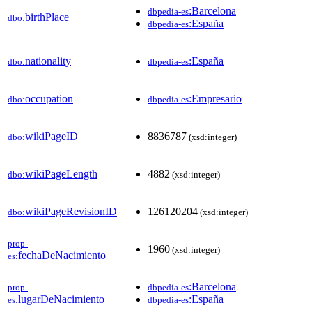
:Barcelona
dbpedia-es
birthPlace
dbo:
:España
dbpedia-es
nationality
:España
dbo:
dbpedia-es
occupation
:Empresario
dbo:
dbpedia-es
wikiPageID
8836787
dbo:
(xsd:integer)
wikiPageLength
4882
dbo:
(xsd:integer)
wikiPageRevisionID
126120204
dbo:
(xsd:integer)
prop-
1960
(xsd:integer)
fechaDeNacimiento
es:
:Barcelona
prop-
dbpedia-es
lugarDeNacimiento
:España
es:
dbpedia-es