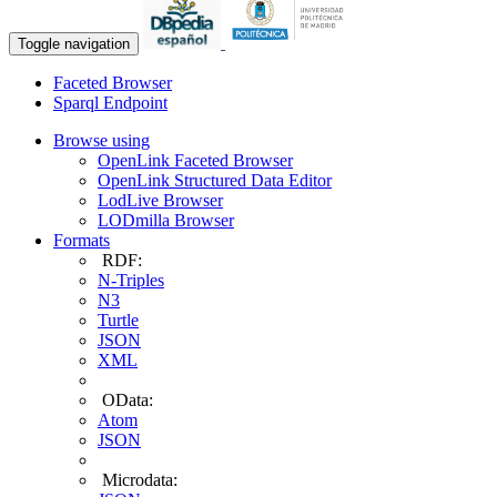
Toggle navigation
Faceted Browser
Sparql Endpoint
Browse using
OpenLink Faceted Browser
OpenLink Structured Data Editor
LodLive Browser
LODmilla Browser
Formats
RDF:
N-Triples
N3
Turtle
JSON
XML
OData:
Atom
JSON
Microdata: