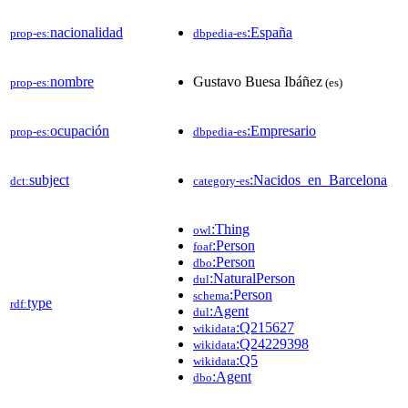
nacionalidad
:España
prop-es:
dbpedia-es
nombre
Gustavo Buesa Ibáñez
prop-es:
(es)
ocupación
:Empresario
prop-es:
dbpedia-es
subject
:Nacidos_en_Barcelona
dct:
category-es
:Thing
owl
:Person
foaf
:Person
dbo
:NaturalPerson
dul
:Person
schema
type
rdf:
:Agent
dul
:Q215627
wikidata
:Q24229398
wikidata
:Q5
wikidata
:Agent
dbo