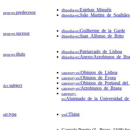
:Esteban_Miguéis
dbpedia-es
predecesor
prop-es:
:João_Martins_de_Soalhães
dbpedia-es
:Guilherme_de_la_Garde
dbpedia-es
sucesor
prop-es:
:Juan_Alfonso_de_Brito
dbpedia-es
:Patriarcado_de_Lisboa
dbpedia-es
título
prop-es:
:Anexo:Arzobispos_de_Br
dbpedia-es
:Obispos_de_Lisboa
category-es
:Obispos_de_Évora
category-es
:Obispos_de_Portugal_del
category-es
subject
dct:
:Arzobispos_de_Braga
category-es
category-
:Alumnado_de_la_Universidad_de
es
type
:Thing
rdf:
owl
Gonzalo Pereira (? - Braga, 1348) fue