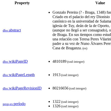
Property
Value
Gonzalo Pereira (? - Braga, 1348) fue
Criado en el palacio del rey Dionisio 
canónico en la universidad de Salam
iglesia de Tuy, deán de la de Oporto,
abstract
(aunque no llegó a ser consagrado), o
dbo:
de Braga.​ En sus tiempos como estu
una relación con Teresa Peres Vilarinh
padre a su vez de Nuno Álvares Perei
Casa de Braganza.​
(es)
wikiPageID
4810189
dbo:
(xsd:integer)
wikiPageLength
1913
dbo:
(xsd:integer)
wikiPageRevisionID
80216656
dbo:
(xsd:integer)
1322
(xsd:integer)
período
prop-es:
1326
(xsd:integer)