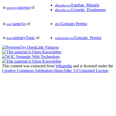
:Esteban_Miguéis
dbpedia-es
is
sucesor
of
prop-es:
:Gerardo_Domínguez
dbpedia-es
is
sameAs
of
:Gonzalo Pereira
owl:
dbr
is
primaryTopic
of
:Gonzalo_Pereira
foaf:
wikipedia-es
This content was extracted from
Wikipedia
and is licensed under the
Creative Commons Attribution-ShareAlike 3.0 Unported License