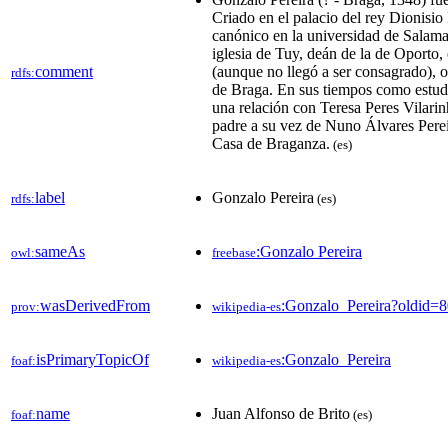
Criado en el palacio del rey Dionisio 
canónico en la universidad de Salam
iglesia de Tuy, deán de la de Oporto,
comment
(aunque no llegó a ser consagrado), o
rdfs:
de Braga.​ En sus tiempos como estu
una relación con Teresa Peres Vilarinh
padre a su vez de Nuno Álvares Perei
Casa de Braganza.​
(es)
label
Gonzalo Pereira
rdfs:
(es)
sameAs
:Gonzalo Pereira
owl:
freebase
wasDerivedFrom
:Gonzalo_Pereira?oldid
prov:
wikipedia-es
isPrimaryTopicOf
:Gonzalo_Pereira
foaf:
wikipedia-es
name
Juan Alfonso de Brito
foaf:
(es)