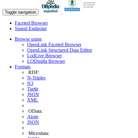
Toggle navigation
Faceted Browser
Sparql Endpoint
Browse using
OpenLink Faceted Browser
OpenLink Structured Data Editor
LodLive Browser
LODmilla Browser
Formats
RDF:
N-Triples
N3
Turtle
JSON
XML
OData:
Atom
JSON
Microdata: