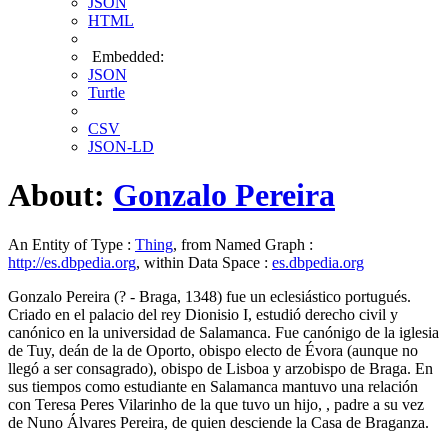
JSON
HTML
Embedded:
JSON
Turtle
CSV
JSON-LD
About:
Gonzalo Pereira
An Entity of Type :
Thing
, from Named Graph :
http://es.dbpedia.org
, within Data Space :
es.dbpedia.org
Gonzalo Pereira (? - Braga, 1348) fue un eclesiástico portugués.
Criado en el palacio del rey Dionisio I, estudió derecho civil y
canónico en la universidad de Salamanca. Fue canónigo de la iglesia
de Tuy, deán de la de Oporto, obispo electo de Évora (aunque no
llegó a ser consagrado), obispo de Lisboa​ y arzobispo de Braga.​ En
sus tiempos como estudiante en Salamanca mantuvo una relación
con Teresa Peres Vilarinho de la que tuvo un hijo, , padre a su vez
de Nuno Álvares Pereira, de quien desciende la Casa de Braganza.​