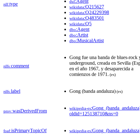
:Agent
dul
type
rdf:
:Q215627
wikidata
:Q24229398
wikidata
:Q483501
wikidata
:Q5
wikidata
:Agent
dbo
:Artist
dbo
:MusicalArtist
dbo
Gong fue una banda de blues-rock 
underground, creada en Sevilla (Es
comment
rdfs:
en el año 1967, y desaparecida a
comienzos de 1971.
(es)
label
Gong (banda andaluza)
rdfs:
(es)
:Gong_(banda_andaluza
wikipedia-es
wasDerivedFrom
prov:
oldid=125138710&ns=0
isPrimaryTopicOf
:Gong_(banda_andaluza
foaf:
wikipedia-es