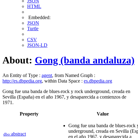
JSON
HTML
Embedded:
JSON
Turtle
CSV
JSON-LD
About:
Gong (banda andaluza)
An Entity of Type :
agent
, from Named Graph :
http://es.dbpedia.org
, within Data Space :
es.dbpedia.org
Gong fue una banda de blues-rock y rock underground, creada en
Sevilla (España) en el año 1967, y desaparecida a comienzos de
1971.
Property
Value
Gong fue una banda de blues-rock 
underground, creada en Sevilla (Es
abstract
dbo:
en el año 1967, y desaparecida a