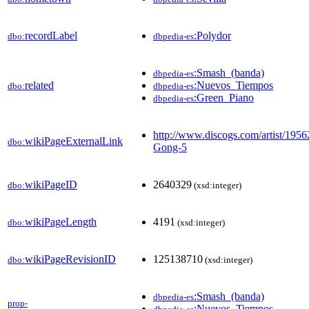
recordLabel
:Polydor
dbo:
dbpedia-es
:Smash_(banda)
dbpedia-es
related
:Nuevos_Tiempos
dbo:
dbpedia-es
:Green_Piano
dbpedia-es
http://www.discogs.com/artist/1956
wikiPageExternalLink
dbo:
Gong-5
wikiPageID
2640329
dbo:
(xsd:integer)
wikiPageLength
4191
dbo:
(xsd:integer)
wikiPageRevisionID
125138710
dbo:
(xsd:integer)
:Smash_(banda)
dbpedia-es
prop-
:Nuevos_Tiempos