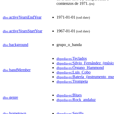
comienzos de 1971.
(es)
activeYearsEndYear
1971-01-01
dbo:
(xsd:date)
activeYearsStartYear
1967-01-01
dbo:
(xsd:date)
background
grupo_o_banda
dbo:
:Teclados
dbpedia-es
:Silvio_Fernández_(músic
dbpedia-es
:Órgano_Hammond
dbpedia-es
bandMember
dbo:
:Luis_Cobo
dbpedia-es
:Batería_(instrumento_mus
dbpedia-es
:Trompeta
dbpedia-es
:Blues
dbpedia-es
genre
dbo:
:Rock_andaluz
dbpedia-es
hometown
:Sevilla
dbo:
dbpedia-es