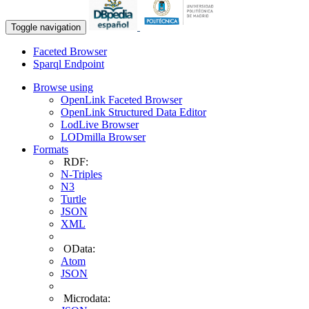
Toggle navigation
Faceted Browser
Sparql Endpoint
Browse using
OpenLink Faceted Browser
OpenLink Structured Data Editor
LodLive Browser
LODmilla Browser
Formats
RDF:
N-Triples
N3
Turtle
JSON
XML
OData:
Atom
JSON
Microdata: