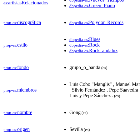
dbpedia-es
artistasRelacionados
es:
:Green_Piano
dbpedia-es
discográfica
:Polydor_Records
prop-es:
dbpedia-es
:Blues
dbpedia-es
estilo
:Rock
prop-es:
dbpedia-es
:Rock_andaluz
dbpedia-es
fondo
grupo_o_banda
prop-es:
(es)
Luis Cobo "Manglis" , Manuel Mari
miembros
, Silvio Fernández , Pepe Saavedra 
prop-es:
Luis y Pepe Sánchez .
(es)
nombre
Gong
prop-es:
(es)
origen
Sevilla
prop-es:
(es)