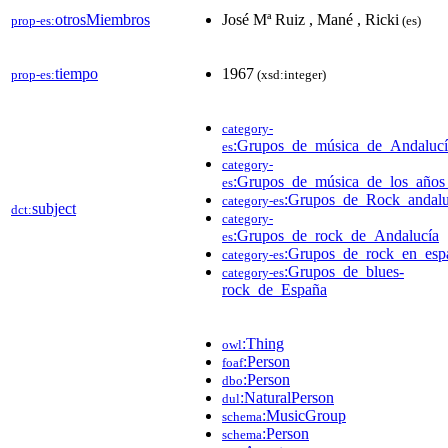
otrosMiembros
José Mª Ruiz , Mané , Ricki
prop-es:
(es)
tiempo
1967
prop-es:
(xsd:integer)
category-
:Grupos_de_música_de_Andalucí
es
category-
:Grupos_de_música_de_los_años
es
:Grupos_de_Rock_andal
category-es
subject
dct:
category-
:Grupos_de_rock_de_Andalucía
es
:Grupos_de_rock_en_esp
category-es
:Grupos_de_blues-
category-es
rock_de_España
:Thing
owl
:Person
foaf
:Person
dbo
:NaturalPerson
dul
:MusicGroup
schema
:Person
schema