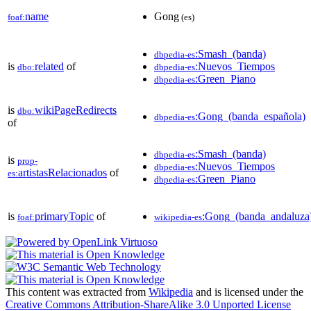
name
Gong
foaf:
(es)
:Smash_(banda)
dbpedia-es
is
related
of
:Nuevos_Tiempos
dbo:
dbpedia-es
:Green_Piano
dbpedia-es
is
wikiPageRedirects
dbo:
:Gong_(banda_española)
dbpedia-es
of
:Smash_(banda)
dbpedia-es
is
prop-
:Nuevos_Tiempos
dbpedia-es
artistasRelacionados
of
es:
:Green_Piano
dbpedia-es
is
primaryTopic
of
:Gong_(banda_andaluza
foaf:
wikipedia-es
This content was extracted from
Wikipedia
and is licensed under the
Creative Commons Attribution-ShareAlike 3.0 Unported License