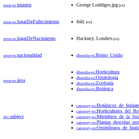
imagen
George Loddiges.jpg
prop-es:
(es)
lugarDeFallecimiento
ibíd.
prop-es:
(es)
lugarDeNacimiento
Hackney, Londres
prop-es:
(es)
nacionalidad
:Reino_Unido
prop-es:
dbpedia-es
:Horticultura
dbpedia-es
:Ornitología
dbpedia-es
área
prop-es:
:Zoología
dbpedia-es
:Botánica
dbpedia-es
:Botánicos_de_Inglat
category-es
:Horticultores_del_R
category-es
subject
:Miembros_de_la_So
dct:
category-es
:Plantas_descritas_p
category-es
:Ornitólogos_de_Ingl
category-es