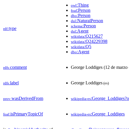
:Thing
owl
:Person
foaf
:Person
dbo
:NaturalPerson
dul
:Person
schema
type
rdf:
:Agent
dul
:Q215627
wikidata
:Q24229398
wikidata
:Q5
wikidata
:Agent
dbo
comment
George Loddiges (12 de marzo de
rdfs:
label
George Loddiges
rdfs:
(es)
wasDerivedFrom
:George_Loddiges?
prov:
wikipedia-es
isPrimaryTopicOf
:George_Loddiges
foaf:
wikipedia-es