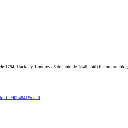
 1784, Hackney, Londres - 5 de junio de 1846, ibíd) fue un ornitólogo, 
oldid=99094841&ns=0