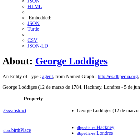
JSON
HTML
Embedded:
JSON
Turtle
CSV
JSON-LD
About:
George Loddiges
An Entity of Type :
agent
, from Named Graph :
http://es.dbpedia.org
,
George Loddiges (12 de marzo de 1784, Hackney, Londres - 5 de junio d
Property
abstract
George Loddiges (12 de marzo de
dbo:
:Hackney
dbpedia-es
birthPlace
dbo:
:Londres
dbpedia-es