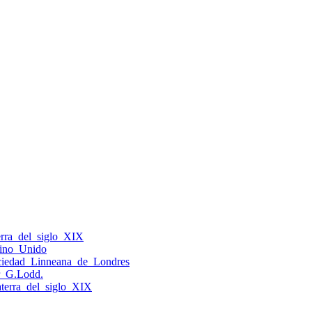
erra_del_siglo_XIX
eino_Unido
ciedad_Linneana_de_Londres
or_G.Lodd.
aterra_del_siglo_XIX