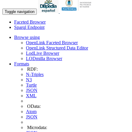
Toggle navigation
Faceted Browser
Sparql Endpoint
Browse using
OpenLink Faceted Browser
OpenLink Structured Data Editor
LodLive Browser
LODmilla Browser
Formats
RDF:
N-Triples
N3
Turtle
JSON
XML
OData:
Atom
JSON
Microdata: