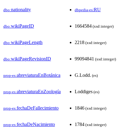
nationality
:RU
dbo:
dbpedia-es
wikiPageID
1664584
dbo:
(xsd:integer)
wikiPageLength
2218
dbo:
(xsd:integer)
wikiPageRevisionID
99094841
dbo:
(xsd:integer)
abreviaturaEnBotánica
G.Lodd.
prop-es:
(es)
abreviaturaEnZoología
Loddiges
prop-es:
(es)
fechaDeFallecimiento
1846
prop-es:
(xsd:integer)
fechaDeNacimiento
1784
prop-es:
(xsd:integer)