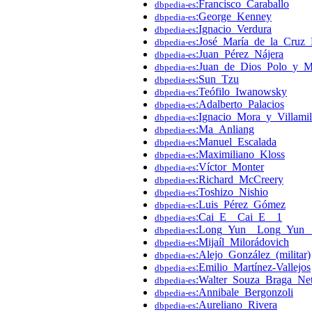
:Francisco_Caraballo
dbpedia-es
:George_Kenney
dbpedia-es
:Ignacio_Verdura
dbpedia-es
:José_María_de_la_Cruz_
dbpedia-es
:Juan_Pérez_Nájera
dbpedia-es
:Juan_de_Dios_Polo_y_M
dbpedia-es
:Sun_Tzu
dbpedia-es
:Teófilo_Iwanowsky
dbpedia-es
:Adalberto_Palacios
dbpedia-es
:Ignacio_Mora_y_Villamil
dbpedia-es
:Ma_Anliang
dbpedia-es
:Manuel_Escalada
dbpedia-es
:Maximiliano_Kloss
dbpedia-es
:Víctor_Monter
dbpedia-es
:Richard_McCreery
dbpedia-es
:Toshizo_Nishio
dbpedia-es
:Luis_Pérez_Gómez
dbpedia-es
:Cai_E__Cai_E__1
dbpedia-es
:Long_Yun__Long_Yun_
dbpedia-es
:Mijaíl_Milorádovich
dbpedia-es
:Alejo_González_(militar)
dbpedia-es
:Emilio_Martínez-Vallejos
dbpedia-es
:Walter_Souza_Braga_Net
dbpedia-es
:Annibale_Bergonzoli
dbpedia-es
:Aureliano_Rivera
dbpedia-es