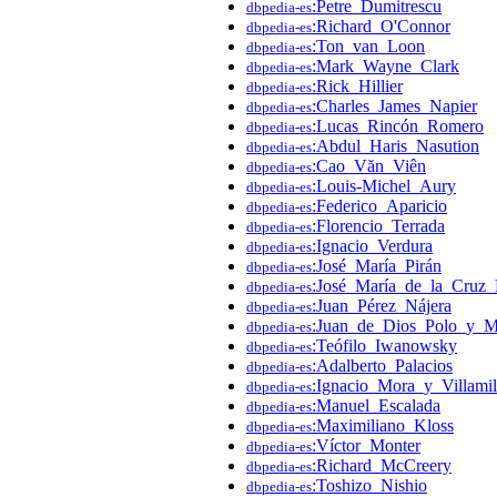
:Petre_Dumitrescu
dbpedia-es
:Richard_O'Connor
dbpedia-es
:Ton_van_Loon
dbpedia-es
:Mark_Wayne_Clark
dbpedia-es
:Rick_Hillier
dbpedia-es
:Charles_James_Napier
dbpedia-es
:Lucas_Rincón_Romero
dbpedia-es
:Abdul_Haris_Nasution
dbpedia-es
:Cao_Văn_Viên
dbpedia-es
:Louis-Michel_Aury
dbpedia-es
:Federico_Aparicio
dbpedia-es
:Florencio_Terrada
dbpedia-es
:Ignacio_Verdura
dbpedia-es
:José_María_Pirán
dbpedia-es
:José_María_de_la_Cruz_
dbpedia-es
:Juan_Pérez_Nájera
dbpedia-es
:Juan_de_Dios_Polo_y_M
dbpedia-es
:Teófilo_Iwanowsky
dbpedia-es
:Adalberto_Palacios
dbpedia-es
:Ignacio_Mora_y_Villamil
dbpedia-es
:Manuel_Escalada
dbpedia-es
:Maximiliano_Kloss
dbpedia-es
:Víctor_Monter
dbpedia-es
:Richard_McCreery
dbpedia-es
:Toshizo_Nishio
dbpedia-es