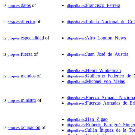
is
datos
of
:Francisco_Ferrera
prop-es:
dbpedia-es
is
director
of
:Policía_Nacional_de_Co
prop-es:
dbpedia-es
is
especialidad
of
:Afro_London_News
prop-es:
dbpedia-es
is
fuerza
of
:Juan_José_de_Austria
prop-es:
dbpedia-es
:Henri_Winkelman
dbpedia-es
is
mandos
of
:Guillermo_Federico_de_
prop-es:
dbpedia-es
:Michael_von_Melas
dbpedia-es
:Fuerza_Armada_Nacional
dbpedia-es
is
ministro
of
prop-es:
:Fuerzas_Armadas_de_Eri
dbpedia-es
:Han_Zigao
dbpedia-es
:Roberto_Parragué_Singe
dbpedia-es
is
ocupación
of
prop-es:
:Julián_Íñiguez_de_la_Tor
dbpedia-es