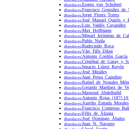
:Eugen_von_Schobert
dbpedia-es
:Francisco_González_de_
dbpedia-es
:Jorge_Flores_Torres
dbpedia-es
:José_Manuel_Quirós_y_
dbpedia-es
:Luis_Valdés_Cavanilles
dbpedia-es
:Max_Hoffmann
dbpedia-es
:Miguel_Jerónimo_de_Cab
dbpedia-es
:Pablo_Nuila
dbpedia-es
:Rudecindo_Roca
dbpedia-es
:Văn_Tiến_Dũng
dbpedia-es
:Antonio_Cordón_García
dbpedia-es
:Cristóbal_de_Garay_y_S
dbpedia-es
:Ignacio_López_Rayón
dbpedia-es
:José_Miralles
dbpedia-es
:Juan_Perea_Capulino
dbpedia-es
:Rafael_de_Nogales_Mén
dbpedia-es
:Gerardo_Martínez_de_Ve
dbpedia-es
:Massoud_Abdelhafid
dbpedia-es
:Antonio_Rojas_(18??-19
dbpedia-es
:Aurelio_Estrada_Morales
dbpedia-es
:Francisco_Contreras_Ball
dbpedia-es
:Félix_de_Álzaga
dbpedia-es
:José_Domingo_Ábalos
dbpedia-es
:Juan_N._Navarro
dbpedia-es
:Lloyd_Austin