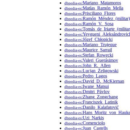
:Mariano_Matamoros
dbpedia-es
:Matías_Ramón_Mella
dbpedia-es
:Prisciliano_Flores
dbpedia-es
:Ramón_Méndez_(militar)
dbpedia-es
:Ramón_V._Sosa
dbpedia-es
:Tomás_de_Iriarte_(militar
dbpedia-es
:Yevgueni_Aleksándrovic
dbpedia-es
:Józef_Chłopicki
dbpedia-es
:Mariano_Trujeque
dbpedia-es
:Maurice_Sarrail
dbpedia-es
:Stefan_Rowecki
dbpedia-es
:Valeri_Guerásimov
dbpedia-es
:John_R._Allen
dbpedia-es
:Lucjan_Żeligowski
dbpedia-es
:Pedro_Lagos
dbpedia-es
:David_D._McKiernan
dbpedia-es
:Iwane_Matsui
dbpedia-es
:Dmitri_Pávlov
dbpedia-es
:Zhang_Zongchang
dbpedia-es
:Franciszek_Latinik
dbpedia-es
:Danilo_Kalafatović
dbpedia-es
:Hans_Moritz_von_Hauk
dbpedia-es
:Uzi_Narkis
dbpedia-es
:Comenciolo
dbpedia-es
:Juan_Castells
dbpedia-es