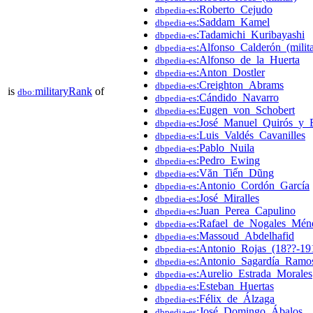
:Roberto_Cejudo
dbpedia-es
:Saddam_Kamel
dbpedia-es
:Tadamichi_Kuribayashi
dbpedia-es
:Alfonso_Calderón_(milita
dbpedia-es
:Alfonso_de_la_Huerta
dbpedia-es
:Anton_Dostler
dbpedia-es
:Creighton_Abrams
dbpedia-es
is
militaryRank
of
dbo:
:Cándido_Navarro
dbpedia-es
:Eugen_von_Schobert
dbpedia-es
:José_Manuel_Quirós_y_
dbpedia-es
:Luis_Valdés_Cavanilles
dbpedia-es
:Pablo_Nuila
dbpedia-es
:Pedro_Ewing
dbpedia-es
:Văn_Tiến_Dũng
dbpedia-es
:Antonio_Cordón_García
dbpedia-es
:José_Miralles
dbpedia-es
:Juan_Perea_Capulino
dbpedia-es
:Rafael_de_Nogales_Mén
dbpedia-es
:Massoud_Abdelhafid
dbpedia-es
:Antonio_Rojas_(18??-19
dbpedia-es
:Antonio_Sagardía_Ramo
dbpedia-es
:Aurelio_Estrada_Morales
dbpedia-es
:Esteban_Huertas
dbpedia-es
:Félix_de_Álzaga
dbpedia-es
:José_Domingo_Ábalos
dbpedia-es