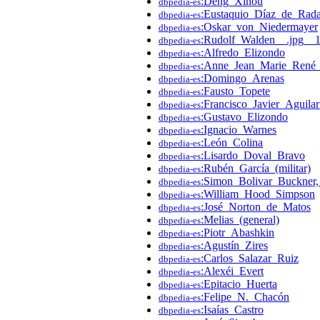
:Deng_Xihou
dbpedia-es
:Eustaquio_Díaz_de_Rad
dbpedia-es
:Oskar_von_Niedermayer
dbpedia-es
:Rudolf_Walden__.jpg__
dbpedia-es
:Alfredo_Elizondo
dbpedia-es
:Anne_Jean_Marie_René
dbpedia-es
:Domingo_Arenas
dbpedia-es
:Fausto_Topete
dbpedia-es
:Francisco_Javier_Aguila
dbpedia-es
:Gustavo_Elizondo
dbpedia-es
:Ignacio_Warnes
dbpedia-es
:León_Colina
dbpedia-es
:Lisardo_Doval_Bravo
dbpedia-es
:Rubén_García_(militar)
dbpedia-es
:Simon_Bolivar_Buckner,_
dbpedia-es
:William_Hood_Simpson
dbpedia-es
:José_Norton_de_Matos
dbpedia-es
:Melias_(general)
dbpedia-es
:Piotr_Abashkin
dbpedia-es
:Agustín_Zires
dbpedia-es
:Carlos_Salazar_Ruiz
dbpedia-es
:Alexéi_Evert
dbpedia-es
:Epitacio_Huerta
dbpedia-es
:Felipe_N._Chacón
dbpedia-es
:Isaías_Castro
dbpedia-es