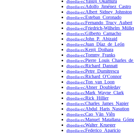
:Yasuji_Okamura
dbpedia-es
:Adolfo_Jiménez_Castro
dbpedia-es
:Albert_Sidney_Johnston
dbpedia-es
:Esteban_Coronado
dbpedia-es
:Fernando_Trucy_Aubert
dbpedia-es
:Friedrich-Wilhelm_Mülle
dbpedia-es
:Gilberto_Camacho
dbpedia-es
:John_P._Abizaid
dbpedia-es
:Juan_Díaz_de_León
dbpedia-es
:Kenji_Doihara
dbpedia-es
:Tommy_Franks
dbpedia-es
:Pierre_Louis_Charles_de
dbpedia-es
:Richard_Dannatt
dbpedia-es
:Petre_Dumitrescu
dbpedia-es
:Richard_O'Connor
dbpedia-es
:Ton_van_Loon
dbpedia-es
:Abner_Doubleday
dbpedia-es
:Mark_Wayne_Clark
dbpedia-es
:Rick_Hillier
dbpedia-es
:Charles_James_Napier
dbpedia-es
:Abdul_Haris_Nasution
dbpedia-es
:Cao_Văn_Viên
dbpedia-es
:Manuel_Matallana_Góm
dbpedia-es
:Walter_Krueger
dbpedia-es
:Federico_Aparicio
dbpedia-es