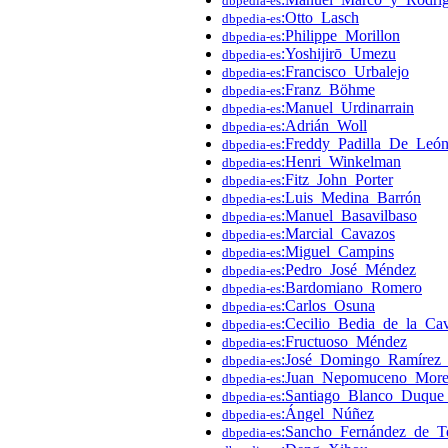
dbpedia-es
:Otto_Lasch
dbpedia-es
:Philippe_Morillon
dbpedia-es
:Yoshijirō_Umezu
dbpedia-es
:Francisco_Urbalejo
dbpedia-es
:Franz_Böhme
dbpedia-es
:Manuel_Urdinarrain
dbpedia-es
:Adrián_Woll
dbpedia-es
:Freddy_Padilla_De_Leó
dbpedia-es
:Henri_Winkelman
dbpedia-es
:Fitz_John_Porter
dbpedia-es
:Luis_Medina_Barrón
dbpedia-es
:Manuel_Basavilbaso
dbpedia-es
:Marcial_Cavazos
dbpedia-es
:Miguel_Campins
dbpedia-es
:Pedro_José_Méndez
dbpedia-es
:Bardomiano_Romero
dbpedia-es
:Carlos_Osuna
dbpedia-es
:Cecilio_Bedia_de_la_Cav
dbpedia-es
:Fructuoso_Méndez
dbpedia-es
:José_Domingo_Ramírez_
dbpedia-es
:Juan_Nepomuceno_Mor
dbpedia-es
:Santiago_Blanco_Duque
dbpedia-es
:Ángel_Núñez
dbpedia-es
:Sancho_Fernández_de_T
dbpedia-es