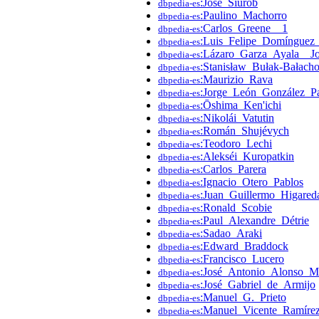
:José_Siurob
dbpedia-es
:Paulino_Machorro
dbpedia-es
:Carlos_Greene__1
dbpedia-es
:Luis_Felipe_Domínguez
dbpedia-es
:Lázaro_Garza_Ayala__J
dbpedia-es
:Stanisław_Bułak-Bałach
dbpedia-es
:Maurizio_Rava
dbpedia-es
:Jorge_León_González_Pa
dbpedia-es
:Ōshima_Ken'ichi
dbpedia-es
:Nikolái_Vatutin
dbpedia-es
:Román_Shujévych
dbpedia-es
:Teodoro_Lechi
dbpedia-es
:Alekséi_Kuropatkin
dbpedia-es
:Carlos_Parera
dbpedia-es
:Ignacio_Otero_Pablos
dbpedia-es
:Juan_Guillermo_Higare
dbpedia-es
:Ronald_Scobie
dbpedia-es
:Paul_Alexandre_Détrie
dbpedia-es
:Sadao_Araki
dbpedia-es
:Edward_Braddock
dbpedia-es
:Francisco_Lucero
dbpedia-es
:José_Antonio_Alonso_M
dbpedia-es
:José_Gabriel_de_Armijo
dbpedia-es
:Manuel_G._Prieto
dbpedia-es
:Manuel_Vicente_Ramíre
dbpedia-es