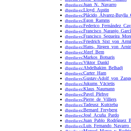
:Juan_N._Navarro
dbpedia-es
:Lloyd_Austin
dbpedia-es
:Plácido_Álvarez-Buylla
dbpedia-es
:Egon_Ramms
dbpedia-es
:Federico_Fernández_Ca
dbpedia-es
:Francisco_Naranjo_Garc
dbpedia-es
:Francisco_Sequeira_Mor
dbpedia-es
:Friedrich_Sixt_von_Arm
dbpedia-es
:Hans-_Jürgen_von_Arni
dbpedia-es
:Józef_Bem
dbpedia-es
:Markos_Botsaris
dbpedia-es
:Viktor_Dankl
dbpedia-es
:Abdelhakim_Belhadj
dbpedia-es
:Carter_Ham
dbpedia-es
:Gustav-Adolf_von_Zang
dbpedia-es
:Jukums_Vācietis
dbpedia-es
:Klaus_Naumann
dbpedia-es
:Pavel_Plehve
dbpedia-es
:Pierre_de_Villiers
dbpedia-es
:Tadeusz_Kutrzeba
dbpedia-es
:Bernard_Freyberg
dbpedia-es
:José_Acuña_Pardo
dbpedia-es
:Juan_Pablo_Rodríguez_B
dbpedia-es
:Luis_Fernando_Navarro
dbpedia-es
:Manuel_Marco_y_Rodri