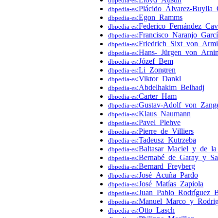
dbpedia-es
:Plácido_Álvarez-Buylla
dbpedia-es
:Egon_Ramms
dbpedia-es
:Federico_Fernández_Ca
dbpedia-es
:Francisco_Naranjo_Garc
dbpedia-es
:Friedrich_Sixt_von_Arm
dbpedia-es
:Hans-_Jürgen_von_Arni
dbpedia-es
:Józef_Bem
dbpedia-es
:Li_Zongren
dbpedia-es
:Viktor_Dankl
dbpedia-es
:Abdelhakim_Belhadj
dbpedia-es
:Carter_Ham
dbpedia-es
:Gustav-Adolf_von_Zang
dbpedia-es
:Klaus_Naumann
dbpedia-es
:Pavel_Plehve
dbpedia-es
:Pierre_de_Villiers
dbpedia-es
:Tadeusz_Kutrzeba
dbpedia-es
:Baltasar_Maciel_y_de_l
dbpedia-es
:Bernabé_de_Garay_y_Sa
dbpedia-es
:Bernard_Freyberg
dbpedia-es
:José_Acuña_Pardo
dbpedia-es
:José_Matías_Zapiola
dbpedia-es
:Juan_Pablo_Rodríguez_B
dbpedia-es
:Manuel_Marco_y_Rodri
dbpedia-es
:Otto_Lasch
dbpedia-es