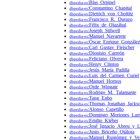
:Blas_Orpinel
dbpedia-es
:Constantino_Chapital
dbpedia-es
:Dietrich_von_Choltitz
dbpedia-es
:Francisco_R._Durazo
dbpedia-es
:Félix_de_Olazábal
dbpedia-es
:Joseph_Stilwell
dbpedia-es
:Manuel_Navarrete
dbpedia-es
:Óscar_Enrique_Gonzále
dbpedia-es
:Carl_Gustav_Fleischer
dbpedia-es
:Dionisio_Carreón
dbpedia-es
:Feliciano_Olvera
dbpedia-es
:Henry_Clinton
dbpedia-es
:Jesús_María_Padilla
dbpedia-es
:Luis_del_Carmen_Curiel
dbpedia-es
:Manuel_Hornos
dbpedia-es
:Orde_Wingate
dbpedia-es
:Rodrigo_M._Talamante
dbpedia-es
:Tang_Enbo
dbpedia-es
:Thomas_Jonathan_Jacks
dbpedia-es
:Alonso_Capetillo
dbpedia-es
:Domingo_Moriones_Larr
dbpedia-es
:Emilio_Kléber
dbpedia-es
:José_Ignacio_Abreu_y_
dbpedia-es
:Justo_Briceño_Otálora
dbpedia-es
:Manuel_Ruigómez_y_Ve
dbpedia-es