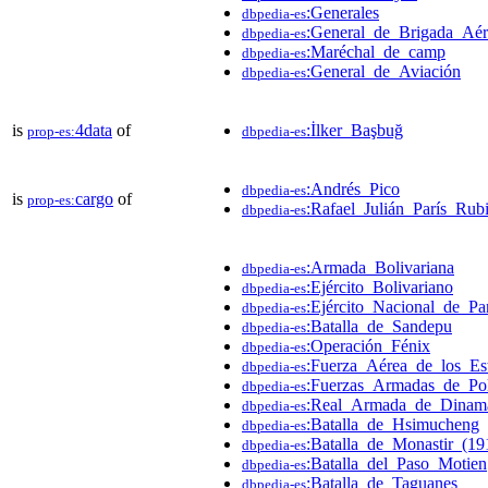
:Generales
dbpedia-es
:General_de_Brigada_Aér
dbpedia-es
:Maréchal_de_camp
dbpedia-es
:General_de_Aviación
dbpedia-es
is
4data
of
:İlker_Başbuğ
prop-es:
dbpedia-es
:Andrés_Pico
dbpedia-es
is
cargo
of
prop-es:
:Rafael_Julián_París_Rub
dbpedia-es
:Armada_Bolivariana
dbpedia-es
:Ejército_Bolivariano
dbpedia-es
:Ejército_Nacional_de_P
dbpedia-es
:Batalla_de_Sandepu
dbpedia-es
:Operación_Fénix
dbpedia-es
:Fuerza_Aérea_de_los_Es
dbpedia-es
:Fuerzas_Armadas_de_Po
dbpedia-es
:Real_Armada_de_Dinam
dbpedia-es
:Batalla_de_Hsimucheng
dbpedia-es
:Batalla_de_Monastir_(19
dbpedia-es
:Batalla_del_Paso_Motien
dbpedia-es
:Batalla_de_Taguanes
dbpedia-es