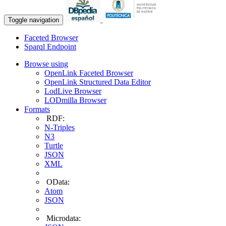
Toggle navigation
Faceted Browser
Sparql Endpoint
Browse using
OpenLink Faceted Browser
OpenLink Structured Data Editor
LodLive Browser
LODmilla Browser
Formats
RDF:
N-Triples
N3
Turtle
JSON
XML
OData:
Atom
JSON
Microdata: