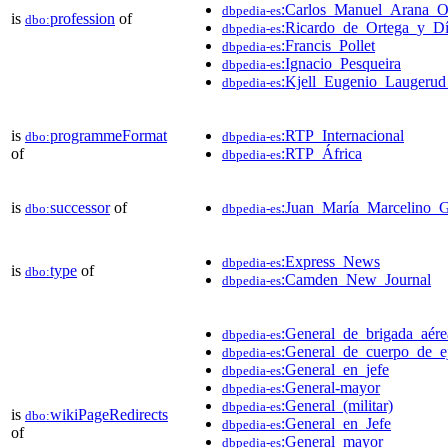
:Carlos_Manuel_Arana_O
dbpedia-es
is
profession
of
dbo:
:Ricardo_de_Ortega_y_D
dbpedia-es
:Francis_Pollet
dbpedia-es
:Ignacio_Pesqueira
dbpedia-es
:Kjell_Eugenio_Laugerud
dbpedia-es
is
programmeFormat
:RTP_Internacional
dbo:
dbpedia-es
of
:RTP_África
dbpedia-es
is
successor
of
:Juan_María_Marcelino_Gi
dbo:
dbpedia-es
:Express_News
dbpedia-es
is
type
of
dbo:
:Camden_New_Journal
dbpedia-es
:General_de_brigada_aére
dbpedia-es
:General_de_cuerpo_de_ej
dbpedia-es
:General_en_jefe
dbpedia-es
:General-mayor
dbpedia-es
:General_(militar)
dbpedia-es
is
wikiPageRedirects
dbo:
:General_en_Jefe
dbpedia-es
of
:General_mayor
dbpedia-es