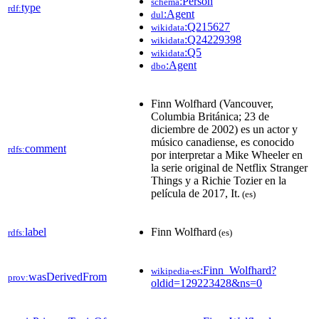
:Person
schema
type
rdf:
:Agent
dul
:Q215627
wikidata
:Q24229398
wikidata
:Q5
wikidata
:Agent
dbo
Finn Wolfhard (Vancouver,
Columbia Británica; 23 de
diciembre de 2002) es un actor y
músico canadiense, es conocido
comment
rdfs:
por interpretar a Mike Wheeler en
la serie original de Netflix Stranger
Things y a Richie Tozier en la
película de 2017, It.
(es)
label
Finn Wolfhard
rdfs:
(es)
:Finn_Wolfhard?
wikipedia-es
wasDerivedFrom
prov:
oldid=129223428&ns=0