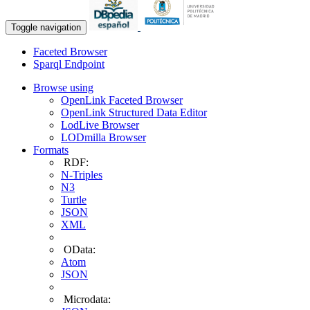
Toggle navigation
Faceted Browser
Sparql Endpoint
Browse using
OpenLink Faceted Browser
OpenLink Structured Data Editor
LodLive Browser
LODmilla Browser
Formats
RDF:
N-Triples
N3
Turtle
JSON
XML
OData:
Atom
JSON
Microdata: