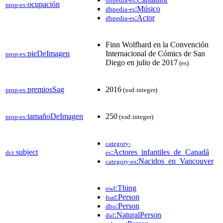
dbpedia-es
ocupación
prop-es:
:Músico
dbpedia-es
:Actor
dbpedia-es
Finn Wolfhard en la Convención
pieDeImagen
Internacional de Cómics de San
prop-es:
Diego en julio de 2017
(es)
premiosSag
2016
prop-es:
(xsd:integer)
tamañoDeImagen
250
prop-es:
(xsd:integer)
category-
subject
:Actores_infantiles_de_Canadá
dct:
es
:Nacidos_en_Vancouver
category-es
:Thing
owl
:Person
foaf
:Person
dbo
:NaturalPerson
dul