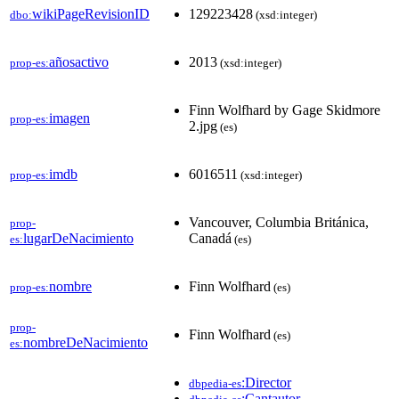
wikiPageRevisionID
129223428
dbo:
(xsd:integer)
añosactivo
2013
prop-es:
(xsd:integer)
Finn Wolfhard by Gage Skidmore
imagen
prop-es:
2.jpg
(es)
imdb
6016511
prop-es:
(xsd:integer)
Vancouver, Columbia Británica,
prop-
lugarDeNacimiento
Canadá
es:
(es)
nombre
Finn Wolfhard
prop-es:
(es)
prop-
Finn Wolfhard
(es)
nombreDeNacimiento
es:
:Director
dbpedia-es
:Cantautor