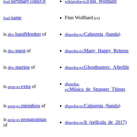
isPrimaryTopicOf
:Finn_Wolfhard
foaf:
wikipedia-es
name
Finn Wolfhard
foaf:
(es)
is
bandMember
of
:Calpurnia_(banda)
dbo:
dbpedia-es
is
guest
of
:Many_Happy_Returns
dbo:
dbpedia-es
is
starring
of
:Ghostbusters:_Afterlife
dbo:
dbpedia-es
dbpedia-
is
extra
of
prop-es:
:Música_de_Stranger_Things
es
is
miembros
of
:Calpurnia_(banda)
prop-es:
dbpedia-es
is
protagonistas
prop-es:
:It_(película_de_2017)
dbpedia-es
of