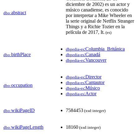
diciembre de 2002) es un actor y
músico canadiense, es conocido
abstract
dbo:
por interpretar a Mike Wheeler en
la serie original de Netflix Stranger
Things y a Richie Tozier en la
película de 2017, It.
(es)
:Columbia_Británica
dbpedia-es
birthPlace
:Canadá
dbo:
dbpedia-es
:Vancouver
dbpedia-es
:Director
dbpedia-es
:Cantautor
dbpedia-es
occupation
dbo:
:Músico
dbpedia-es
:Actor
dbpedia-es
wikiPageID
7584453
dbo:
(xsd:integer)
wikiPageLength
18160
dbo:
(xsd:integer)