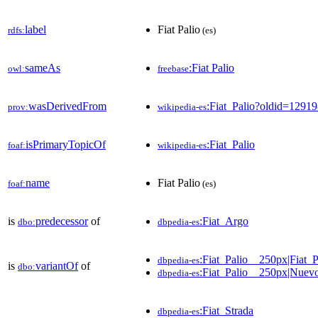
label
Fiat Palio
rdfs:
(es)
sameAs
:Fiat Palio
owl:
freebase
wasDerivedFrom
:Fiat_Palio?oldid=129
prov:
wikipedia-es
isPrimaryTopicOf
:Fiat_Palio
foaf:
wikipedia-es
name
Fiat Palio
foaf:
(es)
is
predecessor
of
:Fiat_Argo
dbo:
dbpedia-es
:Fiat_Palio__250px|Fiat_P
dbpedia-es
is
variantOf
of
dbo:
:Fiat_Palio__250px|Nuevo
dbpedia-es
:Fiat_Strada
dbpedia-es