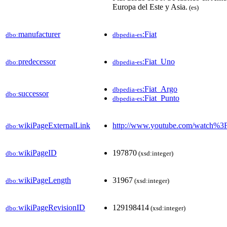
Europa del Este y Asia.
(es)
manufacturer
:Fiat
dbo:
dbpedia-es
predecessor
:Fiat_Uno
dbo:
dbpedia-es
:Fiat_Argo
dbpedia-es
successor
dbo:
:Fiat_Punto
dbpedia-es
wikiPageExternalLink
http://www.youtube.com/watch%
dbo:
wikiPageID
197870
dbo:
(xsd:integer)
wikiPageLength
31967
dbo:
(xsd:integer)
wikiPageRevisionID
129198414
dbo:
(xsd:integer)