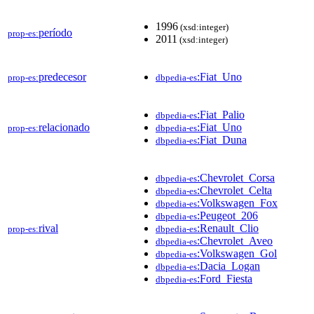
1996
(xsd:integer)
período
prop-es:
2011
(xsd:integer)
predecesor
:Fiat_Uno
prop-es:
dbpedia-es
:Fiat_Palio
dbpedia-es
relacionado
:Fiat_Uno
prop-es:
dbpedia-es
:Fiat_Duna
dbpedia-es
:Chevrolet_Corsa
dbpedia-es
:Chevrolet_Celta
dbpedia-es
:Volkswagen_Fox
dbpedia-es
:Peugeot_206
dbpedia-es
rival
:Renault_Clio
prop-es:
dbpedia-es
:Chevrolet_Aveo
dbpedia-es
:Volkswagen_Gol
dbpedia-es
:Dacia_Logan
dbpedia-es
:Ford_Fiesta
dbpedia-es