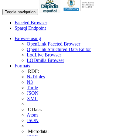
Toggle navigation
Faceted Browser
Sparql Endpoint
Browse using
OpenLink Faceted Browser
OpenLink Structured Data Editor
LodLive Browser
LODmilla Browser
Formats
RDF:
N-Triples
N3
Turtle
JSON
XML
OData:
Atom
JSON
Microdata: