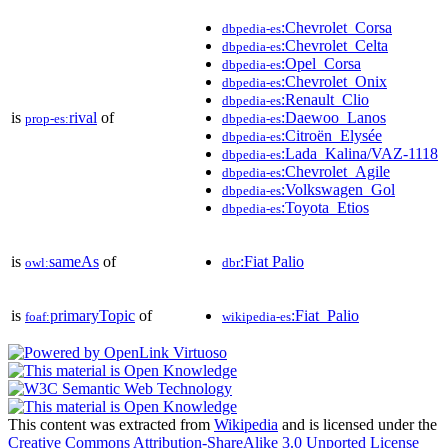
:Chevrolet_Corsa
dbpedia-es
:Chevrolet_Celta
dbpedia-es
:Opel_Corsa
dbpedia-es
:Chevrolet_Onix
dbpedia-es
:Renault_Clio
dbpedia-es
is
rival
of
:Daewoo_Lanos
prop-es:
dbpedia-es
:Citroën_Elysée
dbpedia-es
:Lada_Kalina/VAZ-1118
dbpedia-es
:Chevrolet_Agile
dbpedia-es
:Volkswagen_Gol
dbpedia-es
:Toyota_Etios
dbpedia-es
is
sameAs
of
:Fiat Palio
owl:
dbr
is
primaryTopic
of
:Fiat_Palio
foaf:
wikipedia-es
This content was extracted from
Wikipedia
and is licensed under the
Creative Commons Attribution-ShareAlike 3.0 Unported License