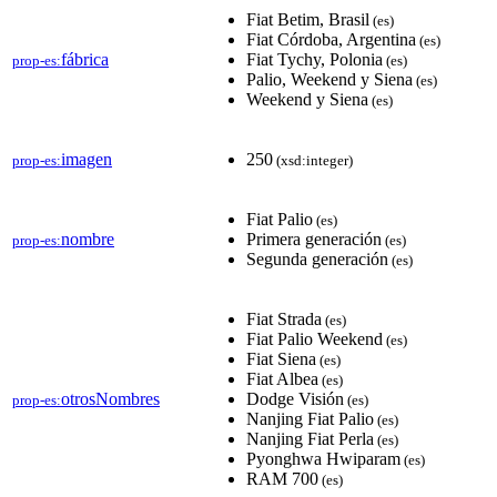
Fiat Betim, Brasil
(es)
Fiat Córdoba, Argentina
(es)
fábrica
Fiat Tychy, Polonia
prop-es:
(es)
Palio, Weekend y Siena
(es)
Weekend y Siena
(es)
imagen
250
prop-es:
(xsd:integer)
Fiat Palio
(es)
nombre
Primera generación
prop-es:
(es)
Segunda generación
(es)
Fiat Strada
(es)
Fiat Palio Weekend
(es)
Fiat Siena
(es)
Fiat Albea
(es)
otrosNombres
Dodge Visión
prop-es:
(es)
Nanjing Fiat Palio
(es)
Nanjing Fiat Perla
(es)
Pyonghwa Hwiparam
(es)
RAM 700
(es)