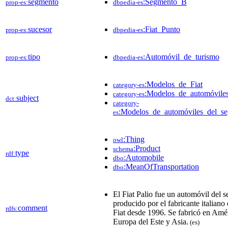
segmento
:Segmento_B
prop-es:
dbpedia-es
sucesor
:Fiat_Punto
prop-es:
dbpedia-es
tipo
:Automóvil_de_turismo
prop-es:
dbpedia-es
:Modelos_de_Fiat
category-es
:Modelos_de_automóvile
category-es
subject
dct:
category-
:Modelos_de_automóviles_del_s
es
:Thing
owl
:Product
schema
type
rdf:
:Automobile
dbo
:MeanOfTransportation
dbo
El Fiat Palio fue un automóvil del
producido por el fabricante italiano
comment
rdfs:
Fiat desde 1996. Se fabricó en Amér
Europa del Este y Asia.
(es)