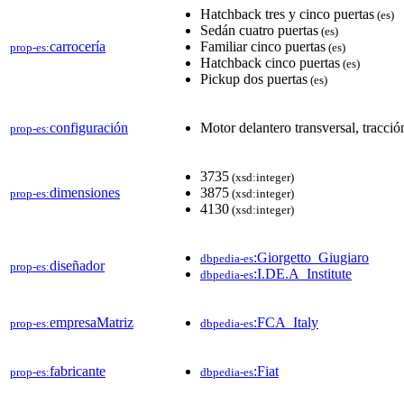
Hatchback tres y cinco puertas
(es)
Sedán cuatro puertas
(es)
carrocería
Familiar cinco puertas
prop-es:
(es)
Hatchback cinco puertas
(es)
Pickup dos puertas
(es)
configuración
Motor delantero transversal, tracció
prop-es:
3735
(xsd:integer)
dimensiones
3875
prop-es:
(xsd:integer)
4130
(xsd:integer)
:Giorgetto_Giugiaro
dbpedia-es
diseñador
prop-es:
:I.DE.A_Institute
dbpedia-es
empresaMatriz
:FCA_Italy
prop-es:
dbpedia-es
fabricante
:Fiat
prop-es:
dbpedia-es