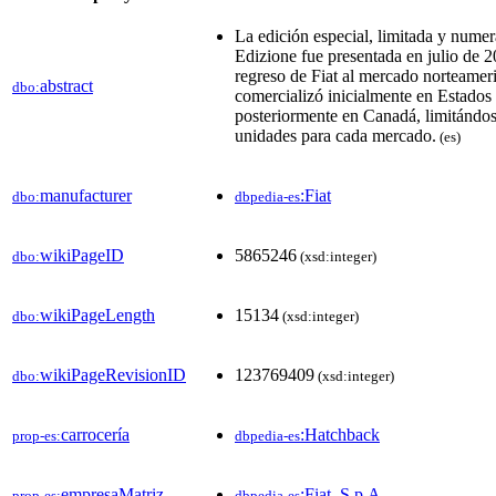
La edición especial, limitada y nume
Edizione​ fue presentada en julio de 2
regreso de Fiat al mercado norteameric
abstract
dbo:
comercializó inicialmente en Estados
posteriormente en Canadá, limitándos
unidades para cada mercado.​​
(es)
manufacturer
:Fiat
dbo:
dbpedia-es
wikiPageID
5865246
dbo:
(xsd:integer)
wikiPageLength
15134
dbo:
(xsd:integer)
wikiPageRevisionID
123769409
dbo:
(xsd:integer)
carrocería
:Hatchback
prop-es:
dbpedia-es
empresaMatriz
:Fiat_S.p.A.
prop-es:
dbpedia-es