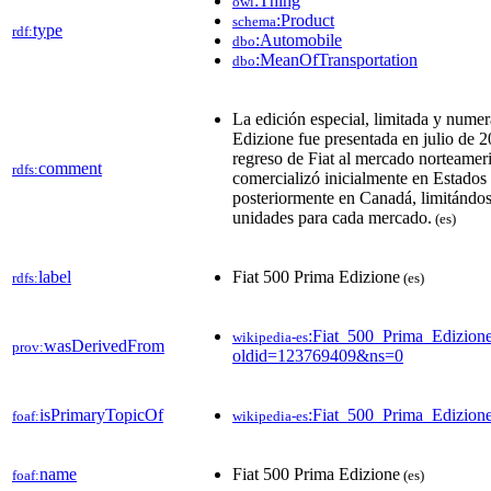
:Thing
owl
:Product
schema
type
rdf:
:Automobile
dbo
:MeanOfTransportation
dbo
La edición especial, limitada y nume
Edizione​ fue presentada en julio de 2
regreso de Fiat al mercado norteameric
comment
rdfs:
comercializó inicialmente en Estados
posteriormente en Canadá, limitándos
unidades para cada mercado.​​
(es)
label
Fiat 500 Prima Edizione
rdfs:
(es)
:Fiat_500_Prima_Edizion
wikipedia-es
wasDerivedFrom
prov:
oldid=123769409&ns=0
isPrimaryTopicOf
:Fiat_500_Prima_Edizion
foaf:
wikipedia-es
name
Fiat 500 Prima Edizione
foaf:
(es)