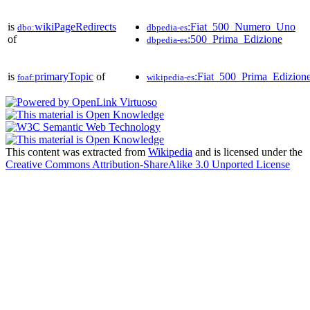
is
wikiPageRedirects
:Fiat_500_Numero_Uno
dbo:
dbpedia-es
of
:500_Prima_Edizione
dbpedia-es
is
primaryTopic
of
:Fiat_500_Prima_Edizion
foaf:
wikipedia-es
This content was extracted from
Wikipedia
and is licensed under the
Creative Commons Attribution-ShareAlike 3.0 Unported License