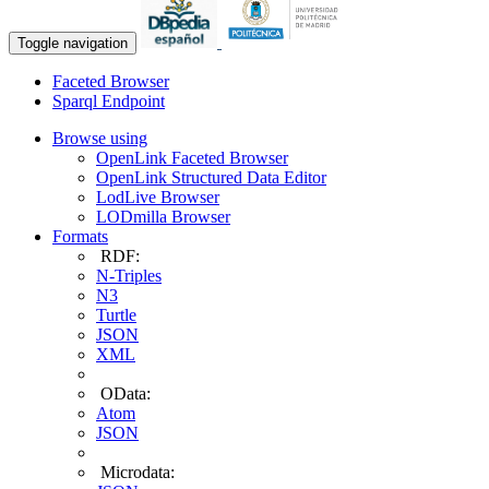
Toggle navigation
Faceted Browser
Sparql Endpoint
Browse using
OpenLink Faceted Browser
OpenLink Structured Data Editor
LodLive Browser
LODmilla Browser
Formats
RDF:
N-Triples
N3
Turtle
JSON
XML
OData:
Atom
JSON
Microdata: