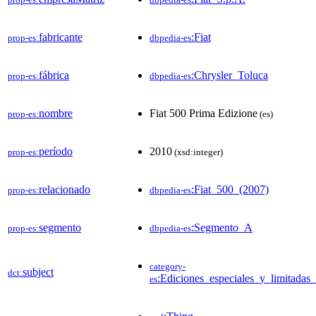
fabricante
:Fiat
prop-es:
dbpedia-es
fábrica
:Chrysler_Toluca
prop-es:
dbpedia-es
nombre
Fiat 500 Prima Edizione
prop-es:
(es)
período
2010
prop-es:
(xsd:integer)
relacionado
:Fiat_500_(2007)
prop-es:
dbpedia-es
segmento
:Segmento_A
prop-es:
dbpedia-es
category-
subject
dct:
:Ediciones_especiales_y_limitadas
es