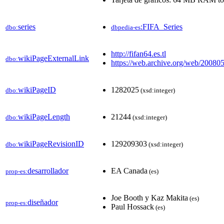
series
:FIFA_Series
dbo:
dbpedia-es
http://fifan64.es.tl
wikiPageExternalLink
dbo:
https://web.archive.org/web/200805
wikiPageID
1282025
dbo:
(xsd:integer)
wikiPageLength
21244
dbo:
(xsd:integer)
wikiPageRevisionID
129209303
dbo:
(xsd:integer)
desarrollador
EA Canada
prop-es:
(es)
Joe Booth y Kaz Makita
(es)
diseñador
prop-es:
Paul Hossack
(es)