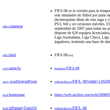
FIFA 08 es la versión para la temp
este simulador de fútbol por parte d
decimoquinto título de esta saga y 
PS3, Wii y en versiones móviles. El
comment
rdfs:
septiembre de 2007 para todas las p
dispone de 620 equipos licenciados, 
Liga Australiana, Liga Checa, Liga
jugadores, teniendo una base de dat
label
FIFA 08
rdfs:
(es)
sameAs
:FIFA 08
owl:
freebase
wasDerivedFrom
:FIFA_08?oldid=12920
prov:
wikipedia-es
homepage
https://web.archive.org/web/200805
foaf:
isPrimaryTopicOf
:FIFA_08
foaf:
wikipedia-es