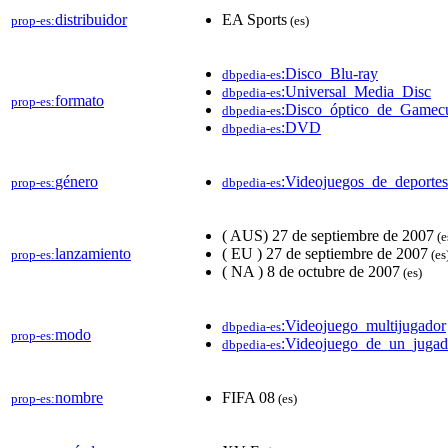
distribuidor
EA Sports
prop-es:
(es)
:Disco_Blu-ray
dbpedia-es
:Universal_Media_Disc
dbpedia-es
formato
prop-es:
:Disco_óptico_de_Gamec
dbpedia-es
:DVD
dbpedia-es
género
:Videojuegos_de_deportes
prop-es:
dbpedia-es
( AUS) 27 de septiembre de 2007
(e
lanzamiento
( EU ) 27 de septiembre de 2007
prop-es:
(es
( NA ) 8 de octubre de 2007
(es)
:Videojuego_multijugador
dbpedia-es
modo
prop-es:
:Videojuego_de_un_jugad
dbpedia-es
nombre
FIFA 08
prop-es:
(es)