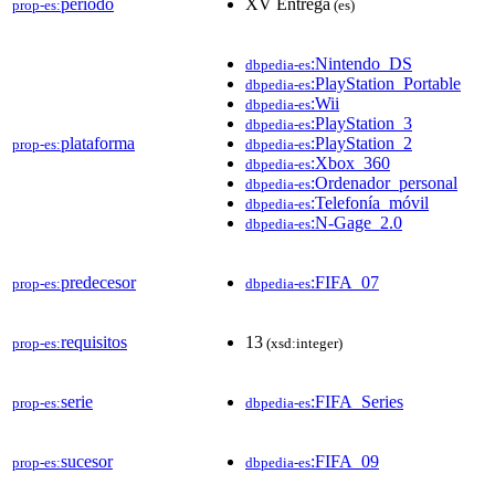
período
XV Entrega
prop-es:
(es)
:Nintendo_DS
dbpedia-es
:PlayStation_Portable
dbpedia-es
:Wii
dbpedia-es
:PlayStation_3
dbpedia-es
plataforma
:PlayStation_2
prop-es:
dbpedia-es
:Xbox_360
dbpedia-es
:Ordenador_personal
dbpedia-es
:Telefonía_móvil
dbpedia-es
:N-Gage_2.0
dbpedia-es
predecesor
:FIFA_07
prop-es:
dbpedia-es
requisitos
13
prop-es:
(xsd:integer)
serie
:FIFA_Series
prop-es:
dbpedia-es
sucesor
:FIFA_09
prop-es:
dbpedia-es