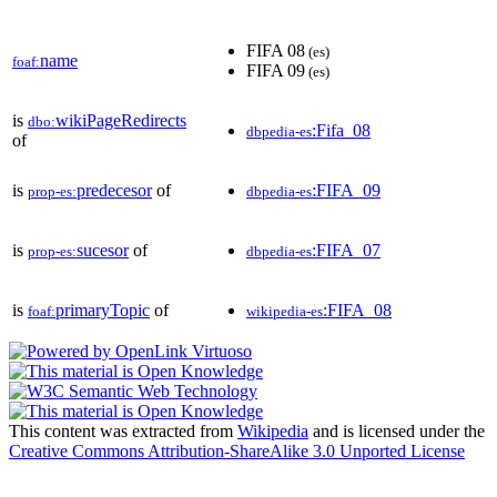
FIFA 08
(es)
name
foaf:
FIFA 09
(es)
is
wikiPageRedirects
dbo:
:Fifa_08
dbpedia-es
of
is
predecesor
of
:FIFA_09
prop-es:
dbpedia-es
is
sucesor
of
:FIFA_07
prop-es:
dbpedia-es
is
primaryTopic
of
:FIFA_08
foaf:
wikipedia-es
This content was extracted from
Wikipedia
and is licensed under the
Creative Commons Attribution-ShareAlike 3.0 Unported License