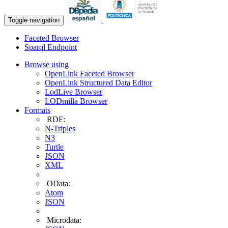
Toggle navigation
Faceted Browser
Sparql Endpoint
Browse using
OpenLink Faceted Browser
OpenLink Structured Data Editor
LodLive Browser
LODmilla Browser
Formats
RDF:
N-Triples
N3
Turtle
JSON
XML
OData:
Atom
JSON
Microdata: