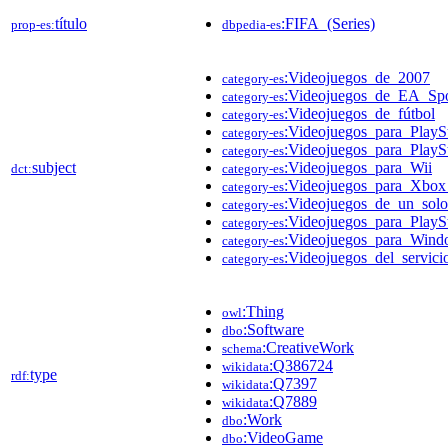
título
:FIFA_(Series)
prop-es:
dbpedia-es
:Videojuegos_de_2007
category-es
:Videojuegos_de_EA_Spo
category-es
:Videojuegos_de_fútbol
category-es
:Videojuegos_para_PlayS
category-es
:Videojuegos_para_PlaySt
category-es
subject
:Videojuegos_para_Wii
dct:
category-es
:Videojuegos_para_Xbo
category-es
:Videojuegos_de_un_solo
category-es
:Videojuegos_para_PlayS
category-es
:Videojuegos_para_Wind
category-es
:Videojuegos_del_servic
category-es
:Thing
owl
:Software
dbo
:CreativeWork
schema
:Q386724
wikidata
type
rdf:
:Q7397
wikidata
:Q7889
wikidata
:Work
dbo
:VideoGame
dbo