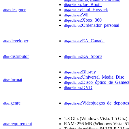
:Joe_Booth
dbpedia-es
designer
:Paul_Hossack
dbo:
dbpedia-es
:Wii
dbpedia-es
:Xbox_360
dbpedia-es
:Ordenador_personal
dbpedia-es
developer
:EA_Canada
dbo:
dbpedia-es
distributor
:EA_Sports
dbo:
dbpedia-es
:Blu-ray
dbpedia-es
:Universal_Media_Disc
dbpedia-es
format
dbo:
:Disco_óptico_de_Gamec
dbpedia-es
:DVD
dbpedia-es
genre
:Videojuegos_de_deportes
dbo:
dbpedia-es
1.3 Ghz (Windows Vista: 1.5 Ghz)
requirement
RAM: 256 MB (Windows Vista: 5
dbo:
Tarjeta de gráficos: 64 MB RAM