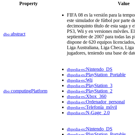
Property
Value
FIFA 08 es la versión para la temp
este simulador de fútbol por parte d
decimoquinto título de esta saga y 
PS3, Wii y en versiones móviles. El
abstract
dbo:
septiembre de 2007 para todas las p
dispone de 620 equipos licenciados, 
Liga Australiana, Liga Checa, Liga
jugadores, teniendo una base de dat
:Nintendo_DS
dbpedia-es
:PlayStation_Portable
dbpedia-es
:Wii
dbpedia-es
:PlayStation_3
dbpedia-es
computingPlatform
:PlayStation_2
dbo:
dbpedia-es
:Xbox_360
dbpedia-es
:Ordenador_personal
dbpedia-es
:Telefonía_móvil
dbpedia-es
:N-Gage_2.0
dbpedia-es
:Nintendo_DS
dbpedia-es
:PlayStation_Portable
dbpedia-es