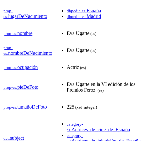
:España
prop-
dbpedia-es
lugarDeNacimiento
:Madrid
es:
dbpedia-es
nombre
Eva Ugarte
prop-es:
(es)
prop-
Eva Ugarte
(es)
nombreDeNacimiento
es:
ocupación
Actriz
prop-es:
(es)
Eva Ugarte en la VI edición de los
pieDeFoto
prop-es:
Premios Feroz.
(es)
tamañoDeFoto
225
prop-es:
(xsd:integer)
category-
:Actrices_de_cine_de_España
es
category-
subject
dct:
:Actrices_de_televisión_de_España