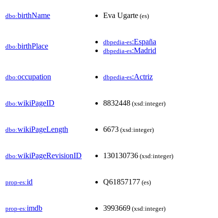
birthName
Eva Ugarte
dbo:
(es)
:España
dbpedia-es
birthPlace
dbo:
:Madrid
dbpedia-es
occupation
:Actriz
dbo:
dbpedia-es
wikiPageID
8832448
dbo:
(xsd:integer)
wikiPageLength
6673
dbo:
(xsd:integer)
wikiPageRevisionID
130130736
dbo:
(xsd:integer)
id
Q61857177
prop-es:
(es)
imdb
3993669
prop-es:
(xsd:integer)