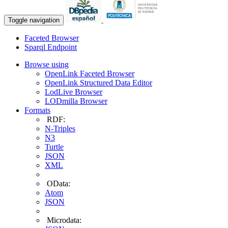
Toggle navigation
Faceted Browser
Sparql Endpoint
Browse using
OpenLink Faceted Browser
OpenLink Structured Data Editor
LodLive Browser
LODmilla Browser
Formats
RDF:
N-Triples
N3
Turtle
JSON
XML
OData:
Atom
JSON
Microdata: