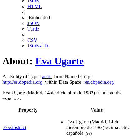
JSON
HTML
Embedded:
JSON
Turtle
CSV
JSON-LD
About:
Eva Ugarte
An Entity of Type :
actor
, from Named Graph :
http://es.dbpedia.org
, within Data Space :
es.dbpedia.org
Eva Ugarte (Madrid, 14 de diciembre de 1983) es una actriz
española.
Property
Value
Eva Ugarte (Madrid, 14 de
abstract
diciembre de 1983) es una actriz
dbo:
española.
(es)