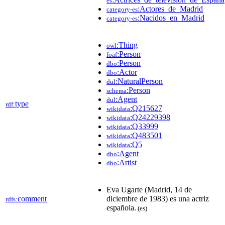
es
:Actores_de_Madrid
category-es
:Nacidos_en_Madrid
category-es
:Thing
owl
:Person
foaf
:Person
dbo
:Actor
dbo
:NaturalPerson
dul
:Person
schema
:Agent
dul
type
rdf:
:Q215627
wikidata
:Q24229398
wikidata
:Q33999
wikidata
:Q483501
wikidata
:Q5
wikidata
:Agent
dbo
:Artist
dbo
Eva Ugarte (Madrid, 14 de
comment
diciembre de 1983) es una actriz
rdfs:
española.
(es)