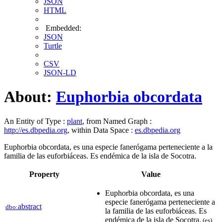
JSON
HTML
Embedded:
JSON
Turtle
CSV
JSON-LD
About:
Euphorbia obcordata
An Entity of Type :
plant
, from Named Graph :
http://es.dbpedia.org
, within Data Space :
es.dbpedia.org
Euphorbia obcordata, es una especie fanerógama perteneciente a la
familia de las euforbiáceas. Es endémica de la isla de Socotra.
Property
Value
Euphorbia obcordata, es una
especie fanerógama perteneciente a
abstract
dbo:
la familia de las euforbiáceas. Es
endémica de la isla de Socotra.
(es)