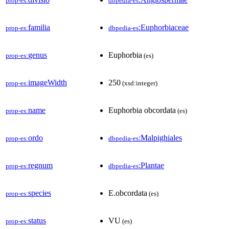
prop-es:
dbpedia-es
familia
:Euphorbiaceae
prop-es:
dbpedia-es
genus
Euphorbia
prop-es:
(es)
imageWidth
250
prop-es:
(xsd:integer)
name
Euphorbia obcordata
prop-es:
(es)
ordo
:Malpighiales
prop-es:
dbpedia-es
regnum
:Plantae
prop-es:
dbpedia-es
species
E.obcordata
prop-es:
(es)
status
VU
prop-es:
(es)