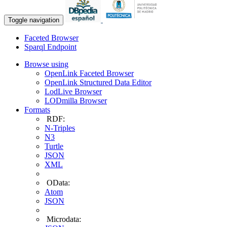
Toggle navigation
Faceted Browser
Sparql Endpoint
Browse using
OpenLink Faceted Browser
OpenLink Structured Data Editor
LodLive Browser
LODmilla Browser
Formats
RDF:
N-Triples
N3
Turtle
JSON
XML
OData:
Atom
JSON
Microdata: