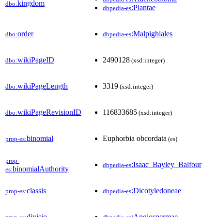
kingdom
dbo:
:Plantae
dbpedia-es
order
:Malpighiales
dbo:
dbpedia-es
wikiPageID
2490128
dbo:
(xsd:integer)
wikiPageLength
3319
dbo:
(xsd:integer)
wikiPageRevisionID
116833685
dbo:
(xsd:integer)
binomial
Euphorbia obcordata
prop-es:
(es)
prop-
:Isaac_Bayley_Balfour
dbpedia-es
binomialAuthority
es:
classis
:Dicotyledoneae
prop-es:
dbpedia-es
divisio
:Angiospermae