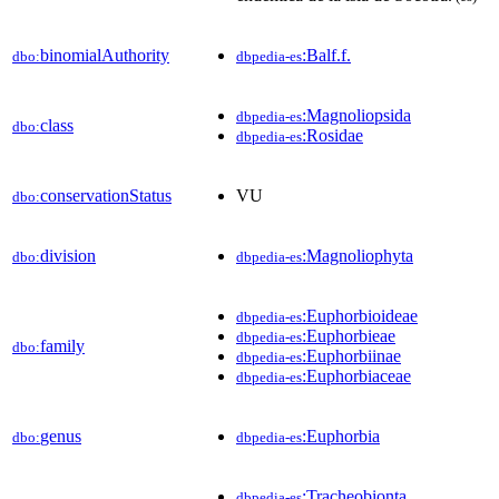
binomialAuthority
:Balf.f.
dbo:
dbpedia-es
:Magnoliopsida
dbpedia-es
class
dbo:
:Rosidae
dbpedia-es
conservationStatus
VU
dbo:
division
:Magnoliophyta
dbo:
dbpedia-es
:Euphorbioideae
dbpedia-es
:Euphorbieae
dbpedia-es
family
dbo:
:Euphorbiinae
dbpedia-es
:Euphorbiaceae
dbpedia-es
genus
:Euphorbia
dbo:
dbpedia-es
:Tracheobionta
dbpedia-es