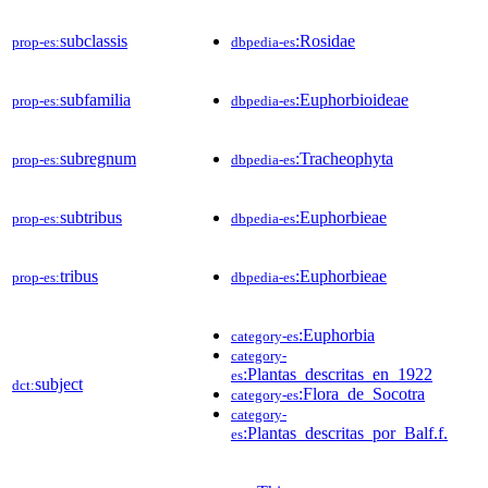
subclassis
:Rosidae
prop-es:
dbpedia-es
subfamilia
:Euphorbioideae
prop-es:
dbpedia-es
subregnum
:Tracheophyta
prop-es:
dbpedia-es
subtribus
:Euphorbieae
prop-es:
dbpedia-es
tribus
:Euphorbieae
prop-es:
dbpedia-es
:Euphorbia
category-es
category-
:Plantas_descritas_en_1922
es
subject
dct:
:Flora_de_Socotra
category-es
category-
:Plantas_descritas_por_Balf.f.
es