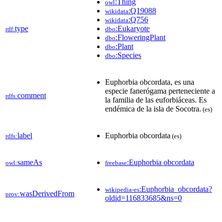
:Thing
owl
:Q19088
wikidata
:Q756
wikidata
type
:Eukaryote
rdf:
dbo
:FloweringPlant
dbo
:Plant
dbo
:Species
dbo
Euphorbia obcordata, es una
especie fanerógama perteneciente a
comment
rdfs:
la familia de las euforbiáceas. Es
endémica de la isla de Socotra.
(es)
label
Euphorbia obcordata
rdfs:
(es)
sameAs
:Euphorbia obcordata
owl:
freebase
:Euphorbia_obcordata?
wikipedia-es
wasDerivedFrom
prov:
oldid=116833685&ns=0