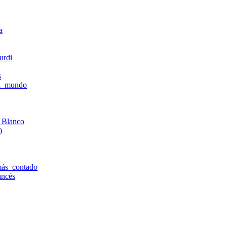
a
urdi
s
el_mundo
_Blanco
)
más_contado
ancés