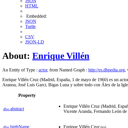
JSON
HTML
Embedded:
JSON
Turtle
CSV
JSON-LD
About:
Enrique Villén
An Entity of Type :
actor
, from Named Graph :
http://es.dbpedia.org
,
Enrique Villén Cruz (Madrid, España, 1 de mayo de 1960) es un actor
Aranoa, José Luis Garci, Bigas Luna y sobre todo con Álex de la Igle
Property
Enrique Villén Cruz (Madrid, Españ
abstract
dbo:
Vicente Aranda, Fernando León de A
birthName
Enrique Villén Cruz
dbo:
(es)