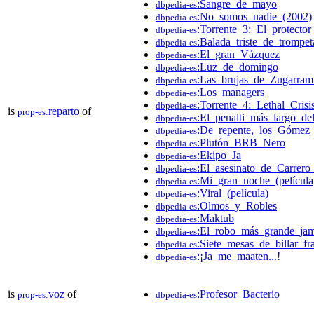
:Sangre_de_mayo
dbpedia-es
:No_somos_nadie_(2002)
dbpedia-es
:Torrente_3:_El_protector
dbpedia-es
:Balada_triste_de_trompet
dbpedia-es
:El_gran_Vázquez
dbpedia-es
:Luz_de_domingo
dbpedia-es
:Las_brujas_de_Zugarram
dbpedia-es
:Los_managers
dbpedia-es
:Torrente_4:_Lethal_Crisi
dbpedia-es
is
reparto
of
prop-es:
:El_penalti_más_largo_d
dbpedia-es
:De_repente,_los_Gómez
dbpedia-es
:Plutón_BRB_Nero
dbpedia-es
:Ekipo_Ja
dbpedia-es
:El_asesinato_de_Carrero
dbpedia-es
:Mi_gran_noche_(película
dbpedia-es
:Viral_(película)
dbpedia-es
:Olmos_y_Robles
dbpedia-es
:Maktub
dbpedia-es
:El_robo_más_grande_ja
dbpedia-es
:Siete_mesas_de_billar_fr
dbpedia-es
:¡Ja_me_maaten...!
dbpedia-es
is
voz
of
:Profesor_Bacterio
prop-es:
dbpedia-es