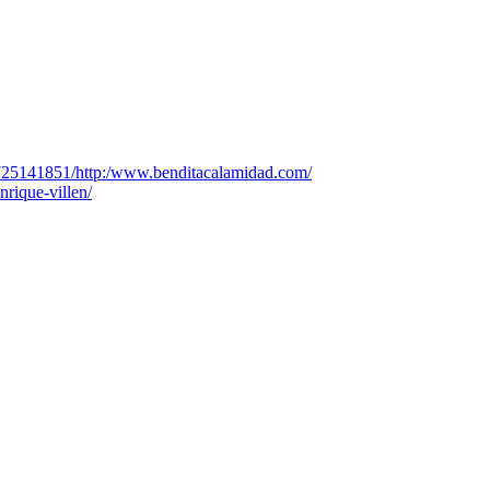
0725141851/http:/www.benditacalamidad.com/
nrique-villen/