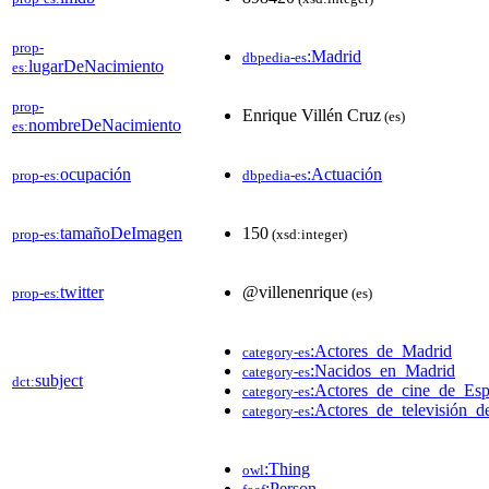
prop-
:Madrid
dbpedia-es
lugarDeNacimiento
es:
prop-
Enrique Villén Cruz
(es)
nombreDeNacimiento
es:
ocupación
:Actuación
prop-es:
dbpedia-es
tamañoDeImagen
150
prop-es:
(xsd:integer)
twitter
@villenenrique
prop-es:
(es)
:Actores_de_Madrid
category-es
:Nacidos_en_Madrid
category-es
subject
dct:
:Actores_de_cine_de_Es
category-es
:Actores_de_televisión_
category-es
:Thing
owl
:Person