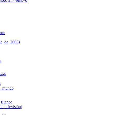
=130073177&ns=0
nte
ula_de_2003)
a
urdi
s
el_mundo
_Blanco
e_televisión)