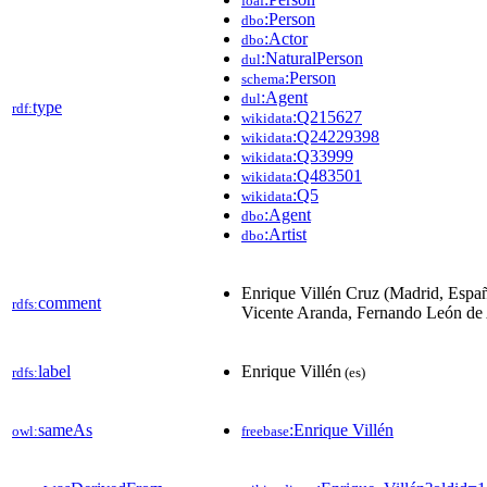
foaf
:Person
dbo
:Actor
dbo
:NaturalPerson
dul
:Person
schema
:Agent
dul
type
rdf:
:Q215627
wikidata
:Q24229398
wikidata
:Q33999
wikidata
:Q483501
wikidata
:Q5
wikidata
:Agent
dbo
:Artist
dbo
Enrique Villén Cruz (Madrid, Españ
comment
rdfs:
Vicente Aranda, Fernando León de A
label
Enrique Villén
rdfs:
(es)
sameAs
:Enrique Villén
owl:
freebase