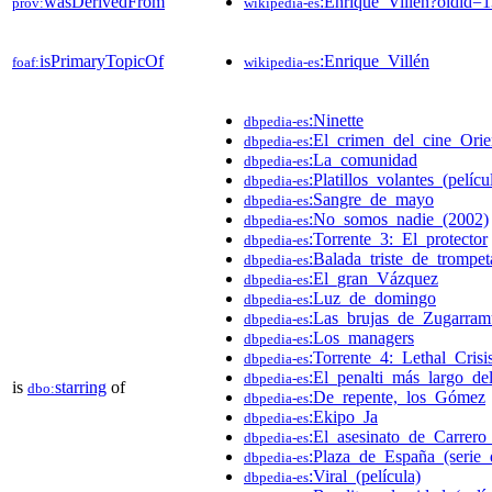
wasDerivedFrom
:Enrique_Villén?oldid
prov:
wikipedia-es
isPrimaryTopicOf
:Enrique_Villén
foaf:
wikipedia-es
:Ninette
dbpedia-es
:El_crimen_del_cine_Orie
dbpedia-es
:La_comunidad
dbpedia-es
:Platillos_volantes_(pelíc
dbpedia-es
:Sangre_de_mayo
dbpedia-es
:No_somos_nadie_(2002)
dbpedia-es
:Torrente_3:_El_protector
dbpedia-es
:Balada_triste_de_trompet
dbpedia-es
:El_gran_Vázquez
dbpedia-es
:Luz_de_domingo
dbpedia-es
:Las_brujas_de_Zugarram
dbpedia-es
:Los_managers
dbpedia-es
:Torrente_4:_Lethal_Crisi
dbpedia-es
:El_penalti_más_largo_d
dbpedia-es
is
starring
of
dbo:
:De_repente,_los_Gómez
dbpedia-es
:Ekipo_Ja
dbpedia-es
:El_asesinato_de_Carrero
dbpedia-es
:Plaza_de_España_(serie_d
dbpedia-es
:Viral_(película)
dbpedia-es