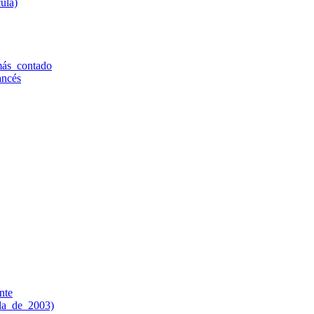
ula)
más_contado
ancés
nte
ula_de_2003)