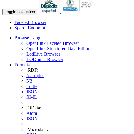
Toggle navigation
Faceted Browser
Sparql Endpoint
Browse using
OpenLink Faceted Browser
OpenLink Structured Data Editor
LodLive Browser
LODmilla Browser
Formats
RDF:
N-Triples
N3
Turtle
JSON
XML
OData:
Atom
JSON
Microdata: