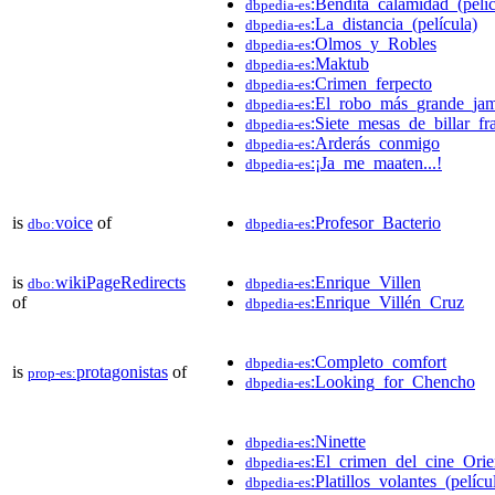
:Bendita_calamidad_(pelíc
dbpedia-es
:La_distancia_(película)
dbpedia-es
:Olmos_y_Robles
dbpedia-es
:Maktub
dbpedia-es
:Crimen_ferpecto
dbpedia-es
:El_robo_más_grande_ja
dbpedia-es
:Siete_mesas_de_billar_fr
dbpedia-es
:Arderás_conmigo
dbpedia-es
:¡Ja_me_maaten...!
dbpedia-es
is
voice
of
:Profesor_Bacterio
dbo:
dbpedia-es
is
wikiPageRedirects
:Enrique_Villen
dbo:
dbpedia-es
of
:Enrique_Villén_Cruz
dbpedia-es
:Completo_comfort
dbpedia-es
is
protagonistas
of
prop-es:
:Looking_for_Chencho
dbpedia-es
:Ninette
dbpedia-es
:El_crimen_del_cine_Orie
dbpedia-es
:Platillos_volantes_(pelíc
dbpedia-es