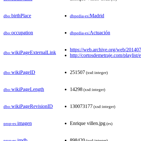
birthPlace
:Madrid
dbo:
dbpedia-es
occupation
:Actuación
dbo:
dbpedia-es
https://web.archive.org/web/2014
wikiPageExternalLink
dbo:
http://cortosdemetraje.com/playlist/e
wikiPageID
251507
dbo:
(xsd:integer)
wikiPageLength
14298
dbo:
(xsd:integer)
wikiPageRevisionID
130073177
dbo:
(xsd:integer)
imagen
Enrique villen.jpg
prop-es:
(es)
imdb
898420
prop-es:
(xsd:integer)