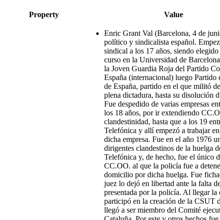
Property
Value
Enric Grant Val (Barcelona, 4 de jun
político y sindicalista español. Empe
sindical a los 17 años, siendo elegid
curso en la Universidad de Barcelona
la Joven Guardia Roja del Partido C
España (internacional) luego Partido 
de España, partido en el que militó d
plena dictadura, hasta su disolución 
Fue despedido de varias empresas ent
los 18 años, por ir extendiendo CC.O
clandestinidad, hasta que a los 19 ent
Telefónica y allí empezó a trabajar 
dicha empresa. Fue en el año 1976 un
dirigentes clandestinos de la huelga d
Telefónica y, de hecho, fue el único d
CC.OO. al que la policía fue a detene
domicilio por dicha huelga. Fue ficha
juez lo dejó en libertad ante la falta 
presentada por la policía. Al llegar l
participó en la creación de la CSUT 
llegó a ser miembro del Comité ejecu
Cataluña. Por este y otros hechos fu