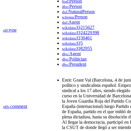
:Person
foaf
:Person
dbo
:NaturalPerson
dul
:Person
schema
:Agent
dul
:Q215627
wikidata
type
rdf:
:Q24229398
wikidata
:Q30461
wikidata
:Q5
wikidata
:Q82955
wikidata
:Agent
dbo
:Politician
dbo
:President
dbo
Enric Grant Val (Barcelona, 4 de jun
político y sindicalista español. Empe
sindical a los 17 años, siendo elegid
curso en la Universidad de Barcelona
la Joven Guardia Roja del Partido C
comment
España (internacional) luego Partido 
rdfs:
de España, partido en el que militó d
plena dictadura, hasta su disolución 
Al llegar la democracia, participó en 
la CSUT de donde llegó a ser miemb