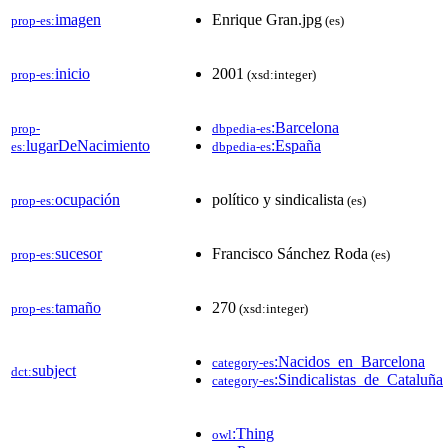
imagen
Enrique Gran.jpg
prop-es:
(es)
inicio
2001
prop-es:
(xsd:integer)
:Barcelona
prop-
dbpedia-es
lugarDeNacimiento
:España
es:
dbpedia-es
ocupación
político y sindicalista
prop-es:
(es)
sucesor
Francisco Sánchez Roda
prop-es:
(es)
tamaño
270
prop-es:
(xsd:integer)
:Nacidos_en_Barcelona
category-es
subject
dct:
:Sindicalistas_de_Cataluña
category-es
:Thing
owl