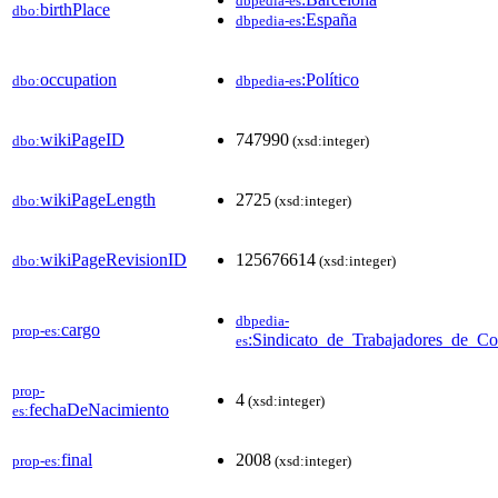
dbpedia-es
birthPlace
dbo:
:España
dbpedia-es
occupation
:Político
dbo:
dbpedia-es
wikiPageID
747990
dbo:
(xsd:integer)
wikiPageLength
2725
dbo:
(xsd:integer)
wikiPageRevisionID
125676614
dbo:
(xsd:integer)
dbpedia-
cargo
prop-es:
:Sindicato_de_Trabajadores_de_C
es
prop-
4
(xsd:integer)
fechaDeNacimiento
es:
final
2008
prop-es:
(xsd:integer)