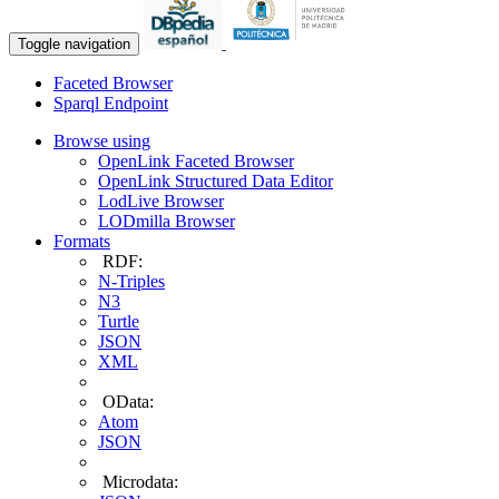
Toggle navigation
Faceted Browser
Sparql Endpoint
Browse using
OpenLink Faceted Browser
OpenLink Structured Data Editor
LodLive Browser
LODmilla Browser
Formats
RDF:
N-Triples
N3
Turtle
JSON
XML
OData:
Atom
JSON
Microdata: