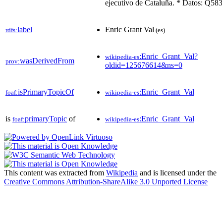
ejecutivo de Cataluña. * Datos: Q58
label
Enric Grant Val
rdfs:
(es)
:Enric_Grant_Val?
wikipedia-es
wasDerivedFrom
prov:
oldid=125676614&ns=0
isPrimaryTopicOf
:Enric_Grant_Val
foaf:
wikipedia-es
is
primaryTopic
of
:Enric_Grant_Val
foaf:
wikipedia-es
This content was extracted from
Wikipedia
and is licensed under the
Creative Commons Attribution-ShareAlike 3.0 Unported License