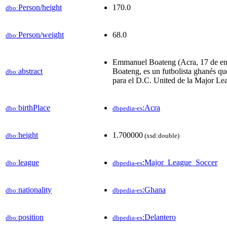
Person/height
170.0
dbo:
Person/weight
68.0
dbo:
Emmanuel Boateng (Acra, 17 de e
abstract
Boateng, es un futbolista ghanés qu
dbo:
para el D.C. United de la Major Le
birthPlace
:Acra
dbo:
dbpedia-es
height
1.700000
dbo:
(xsd:double)
league
:Major_League_Soccer
dbo:
dbpedia-es
nationality
:Ghana
dbo:
dbpedia-es
position
:Delantero
dbo:
dbpedia-es