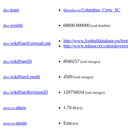
team
:Columbus_Crew_SC
dbo:
dbpedia-es
weight
68000.000000
dbo:
(xsd:double)
http://www.footballdatabase.eu/foo
wikiPageExternalLink
dbo:
http://www.mlssoccer.com/players
wikiPageID
8040257
dbo:
(xsd:integer)
wikiPageLength
4509
dbo:
(xsd:integer)
wikiPageRevisionID
129756034
dbo:
(xsd:integer)
altura
1,70 m
prop-es:
(es)
apodo
Ema
prop-es:
(es)