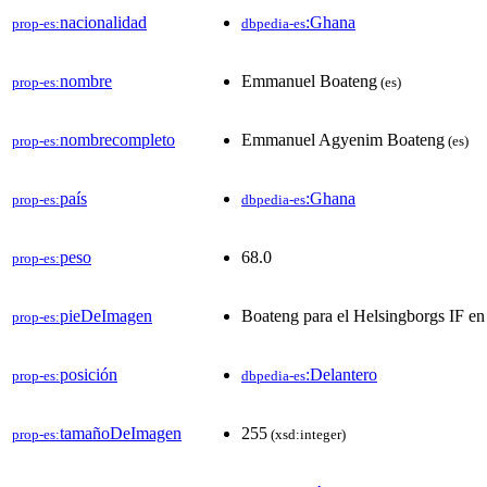
nacionalidad
:Ghana
prop-es:
dbpedia-es
nombre
Emmanuel Boateng
prop-es:
(es)
nombrecompleto
Emmanuel Agyenim Boateng
prop-es:
(es)
país
:Ghana
prop-es:
dbpedia-es
peso
68.0
prop-es:
pieDeImagen
Boateng para el Helsingborgs IF e
prop-es:
posición
:Delantero
prop-es:
dbpedia-es
tamañoDeImagen
255
prop-es:
(xsd:integer)