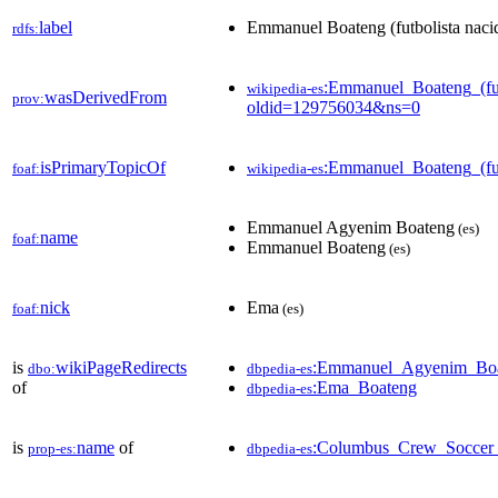
label
Emmanuel Boateng (futbolista naci
rdfs:
:Emmanuel_Boateng_(fu
wikipedia-es
wasDerivedFrom
prov:
oldid=129756034&ns=0
isPrimaryTopicOf
:Emmanuel_Boateng_(fu
foaf:
wikipedia-es
Emmanuel Agyenim Boateng
(es)
name
foaf:
Emmanuel Boateng
(es)
nick
Ema
foaf:
(es)
is
wikiPageRedirects
:Emmanuel_Agyenim_Bo
dbo:
dbpedia-es
of
:Ema_Boateng
dbpedia-es
is
name
of
:Columbus_Crew_Soccer
prop-es:
dbpedia-es