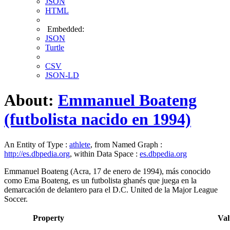
JSON
HTML
Embedded:
JSON
Turtle
CSV
JSON-LD
About:
Emmanuel Boateng
(futbolista nacido en 1994)
An Entity of Type :
athlete
, from Named Graph :
http://es.dbpedia.org
, within Data Space :
es.dbpedia.org
Emmanuel Boateng (Acra, 17 de enero de 1994), más conocido
como Ema Boateng, es un futbolista ghanés que juega en la
demarcación de delantero para el D.C. United de la Major League
Soccer.
Property
Val