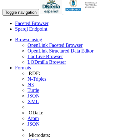
Toggle navigation
Faceted Browser
Sparql Endpoint
Browse using
OpenLink Faceted Browser
OpenLink Structured Data Editor
LodLive Browser
LODmilla Browser
Formats
RDF:
N-Triples
N3
Turtle
JSON
XML
OData:
Atom
JSON
Microdata: