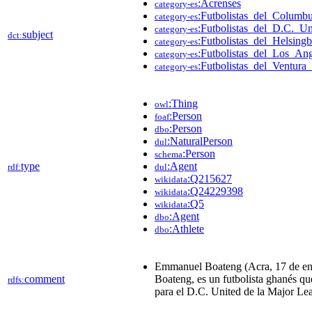
:Acrenses
category-es
:Futbolistas_del_Colum
category-es
:Futbolistas_del_D.C._Un
category-es
subject
dct:
:Futbolistas_del_Helsing
category-es
:Futbolistas_del_Los_An
category-es
:Futbolistas_del_Ventur
category-es
:Thing
owl
:Person
foaf
:Person
dbo
:NaturalPerson
dul
:Person
schema
type
:Agent
rdf:
dul
:Q215627
wikidata
:Q24229398
wikidata
:Q5
wikidata
:Agent
dbo
:Athlete
dbo
Emmanuel Boateng (Acra, 17 de e
comment
Boateng, es un futbolista ghanés qu
rdfs:
para el D.C. United de la Major Le