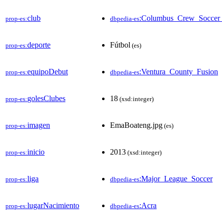
club
:Columbus_Crew_Soccer
prop-es:
dbpedia-es
deporte
Fútbol
prop-es:
(es)
equipoDebut
:Ventura_County_Fusion
prop-es:
dbpedia-es
golesClubes
18
prop-es:
(xsd:integer)
imagen
EmaBoateng.jpg
prop-es:
(es)
inicio
2013
prop-es:
(xsd:integer)
liga
:Major_League_Soccer
prop-es:
dbpedia-es
lugarNacimiento
:Acra
prop-es:
dbpedia-es