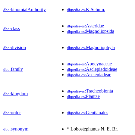
binomialAuthority
:K.Schum.
dbo:
dbpedia-es
:Asteridae
dbpedia-es
class
dbo:
:Magnoliopsida
dbpedia-es
division
:Magnoliophyta
dbo:
dbpedia-es
:Apocynaceae
dbpedia-es
family
:Asclepiadoideae
dbo:
dbpedia-es
:Asclepiadeae
dbpedia-es
:Tracheobionta
dbpedia-es
kingdom
dbo:
:Plantae
dbpedia-es
order
:Gentianales
dbo:
dbpedia-es
synonym
* Lobostephanus N. E. Br.
dbo: