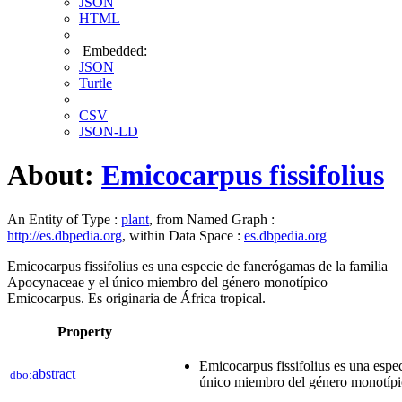
JSON
HTML
Embedded:
JSON
Turtle
CSV
JSON-LD
About:
Emicocarpus fissifolius
An Entity of Type :
plant
, from Named Graph :
http://es.dbpedia.org
, within Data Space :
es.dbpedia.org
Emicocarpus fissifolius es una especie de fanerógamas de la familia
Apocynaceae y el único miembro del género monotípico
Emicocarpus.​ Es originaria de África tropical.
Property
Emicocarpus fissifolius es una espe
abstract
dbo:
único miembro del género monotípico