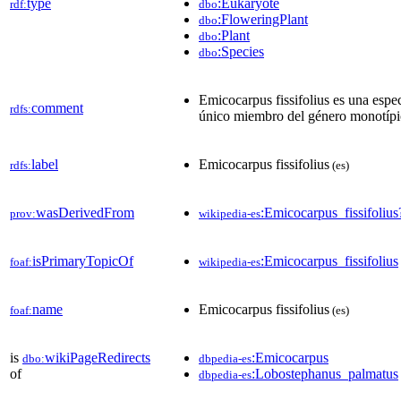
type
:Eukaryote
rdf:
dbo
:FloweringPlant
dbo
:Plant
dbo
:Species
dbo
Emicocarpus fissifolius es una espe
comment
rdfs:
único miembro del género monotípico
label
Emicocarpus fissifolius
rdfs:
(es)
wasDerivedFrom
:Emicocarpus_fissifoli
prov:
wikipedia-es
isPrimaryTopicOf
:Emicocarpus_fissifolius
foaf:
wikipedia-es
name
Emicocarpus fissifolius
foaf:
(es)
is
wikiPageRedirects
:Emicocarpus
dbo:
dbpedia-es
of
:Lobostephanus_palmatus
dbpedia-es