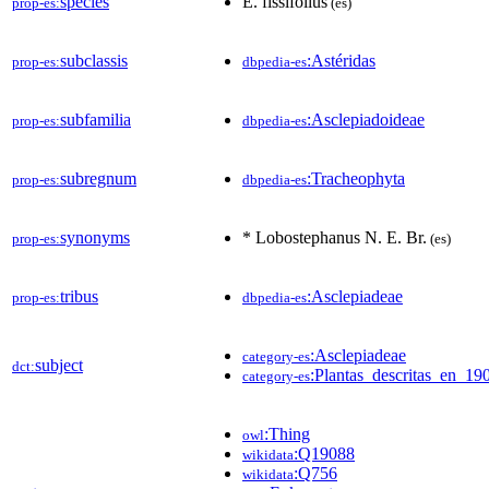
species
E. fissifolius
prop-es:
(es)
subclassis
:Astéridas
prop-es:
dbpedia-es
subfamilia
:Asclepiadoideae
prop-es:
dbpedia-es
subregnum
:Tracheophyta
prop-es:
dbpedia-es
synonyms
* Lobostephanus N. E. Br.
prop-es:
(es)
tribus
:Asclepiadeae
prop-es:
dbpedia-es
:Asclepiadeae
category-es
subject
dct:
:Plantas_descritas_en_19
category-es
:Thing
owl
:Q19088
wikidata
:Q756
wikidata