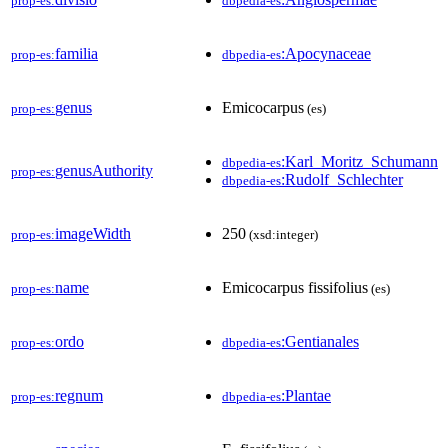
prop-es:
dbpedia-es
familia
:Apocynaceae
prop-es:
dbpedia-es
genus
Emicocarpus
prop-es:
(es)
:Karl_Moritz_Schumann
dbpedia-es
genusAuthority
prop-es:
:Rudolf_Schlechter
dbpedia-es
imageWidth
250
prop-es:
(xsd:integer)
name
Emicocarpus fissifolius
prop-es:
(es)
ordo
:Gentianales
prop-es:
dbpedia-es
regnum
:Plantae
prop-es:
dbpedia-es