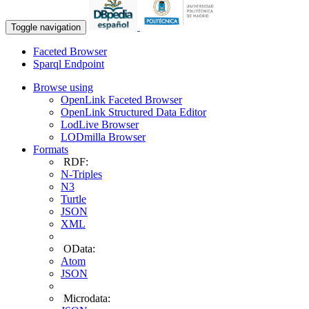
Toggle navigation
Faceted Browser
Sparql Endpoint
Browse using
OpenLink Faceted Browser
OpenLink Structured Data Editor
LodLive Browser
LODmilla Browser
Formats
RDF:
N-Triples
N3
Turtle
JSON
XML
OData:
Atom
JSON
Microdata: