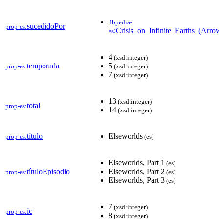
dbpedia-
sucedidoPor
prop-es:
:Crisis_on_Infinite_Earths_(Arro
es
4
(xsd:integer)
temporada
5
prop-es:
(xsd:integer)
7
(xsd:integer)
13
(xsd:integer)
total
prop-es:
14
(xsd:integer)
título
Elseworlds
prop-es:
(es)
Elseworlds, Part 1
(es)
títuloEpisodio
Elseworlds, Part 2
prop-es:
(es)
Elseworlds, Part 3
(es)
7
(xsd:integer)
íc
prop-es:
8
(xsd:integer)