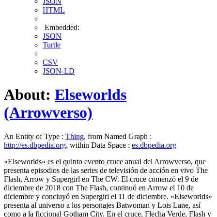
JSON
HTML
Embedded:
JSON
Turtle
CSV
JSON-LD
About:
Elseworlds
(Arrowverso)
An Entity of Type :
Thing
, from Named Graph :
http://es.dbpedia.org
, within Data Space :
es.dbpedia.org
«Elseworlds» es el quinto evento cruce anual del Arrowverso, que
presenta episodios de las series de televisión de acción en vivo The
Flash, Arrow y Supergirl en The CW. El cruce comenzó el 9 de
diciembre de 2018 con The Flash, continuó en Arrow el 10 de
diciembre y concluyó en Supergirl el 11 de diciembre. «Elseworlds»
presenta al universo a los personajes Batwoman y Lois Lane, así
como a la ficcional Gotham City. En el cruce, Flecha Verde, Flash y