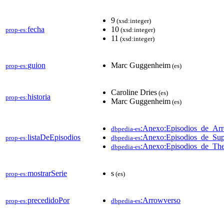
9
(xsd:integer)
fecha
10
prop-es:
(xsd:integer)
11
(xsd:integer)
guion
Marc Guggenheim
prop-es:
(es)
Caroline Dries
(es)
historia
prop-es:
Marc Guggenheim
(es)
:Anexo:Episodios_de_Ar
dbpedia-es
listaDeEpisodios
:Anexo:Episodios_de_Sup
prop-es:
dbpedia-es
:Anexo:Episodios_de_Th
dbpedia-es
mostrarSerie
s
prop-es:
(es)
precedidoPor
:Arrowverso
prop-es:
dbpedia-es