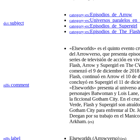
:Episodios_de_Arrow
category-es
:Universos_paralelos_en_
category-es
subject
dct:
:Episodios_de_Supergirl
category-es
:Episodios_de_The_Flash
category-es
«Elseworlds» es el quinto evento cr
del Arrowverso, que presenta episod
series de televisión de acción en vi
Flash, Arrow y Supergirl en The C
comenzó el 9 de diciembre de 2018
Flash, continuó en Arrow el 10 de 
concluyó en Supergirl el 11 de dici
comment
rdfs:
«Elseworlds» presenta al universo a
personajes Batwoman y Lois Lane, 
la ficcional Gotham City. En el cru
Verde, Flash y Supergirl son atraído
Gotham City para enfrentar al Dr. 
Deegan por su trabajo en el Manic
Arkham.
(es)
label
Elseworlds (Arrowverso)
rdfs:
(es)