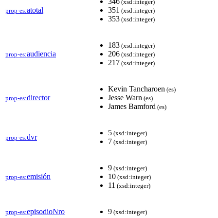
346
(xsd:integer)
atotal
351
prop-es:
(xsd:integer)
353
(xsd:integer)
183
(xsd:integer)
audiencia
206
prop-es:
(xsd:integer)
217
(xsd:integer)
Kevin Tancharoen
(es)
director
Jesse Warn
prop-es:
(es)
James Bamford
(es)
5
(xsd:integer)
dvr
prop-es:
7
(xsd:integer)
9
(xsd:integer)
emisión
10
prop-es:
(xsd:integer)
11
(xsd:integer)
episodioNro
9
prop-es:
(xsd:integer)