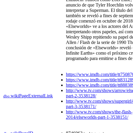
anuncio de que Tyler Hoechlin volv
interpretar a Superman. El título del
también se reveló a fines de septiem
rodaje comenzó en octubre de 201
«Elseworlds» ve a los actores del 
interpretando otros papeles, así co
Wesley Shipp repitiendo su papel d
Allen / Flash de la serie de 1990 Th
conclusión de «Elseworlds» reveló 
Infinite Earths» como el próximo cr
programado para emitirse a fines de
https://www.imdb.com/title/tt75087
https://www.imdb.com/title/tt83128
https://www.imdb.com/title/tt88838
http://www.tv.com/shows/arrow/els
wikiPageExternalLink
part-2-3538128/
dbo:
http://www.tv.com/shows/supergirl/
part-3-3538171/
http://www.tv.com/shows/the-flash-
2014/elseworlds-part-1-3538151/