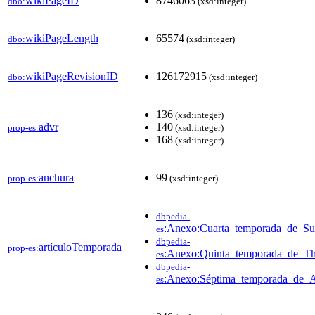
wikiPageID
8746063
dbo:
(xsd:integer)
wikiPageLength
65574
dbo:
(xsd:integer)
wikiPageRevisionID
126172915
dbo:
(xsd:integer)
136
(xsd:integer)
advr
140
prop-es:
(xsd:integer)
168
(xsd:integer)
anchura
99
prop-es:
(xsd:integer)
dbpedia-
:Anexo:Cuarta_temporada_de_Sup
es
dbpedia-
artículoTemporada
prop-es:
:Anexo:Quinta_temporada_de_Th
es
dbpedia-
:Anexo:Séptima_temporada_de_
es