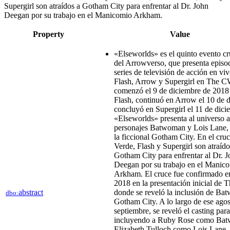
Supergirl son atraídos a Gotham City para enfrentar al Dr. John
Deegan por su trabajo en el Manicomio Arkham.
Property
Value
«Elseworlds» es el quinto evento cr
del Arrowverso, que presenta episod
series de televisión de acción en vi
Flash, Arrow y Supergirl en The C
comenzó el 9 de diciembre de 2018
Flash, continuó en Arrow el 10 de 
concluyó en Supergirl el 11 de dici
«Elseworlds» presenta al universo a
personajes Batwoman y Lois Lane, 
la ficcional Gotham City. En el cru
Verde, Flash y Supergirl son atraído
Gotham City para enfrentar al Dr. 
Deegan por su trabajo en el Manic
Arkham. El cruce fue confirmado 
2018 en la presentación inicial de
abstract
donde se reveló la inclusión de Ba
dbo:
Gotham City. A lo largo de ese agos
septiembre, se reveló el casting para
incluyendo a Ruby Rose como Ba
Elizabeth Tulloch como Lois Lane, 