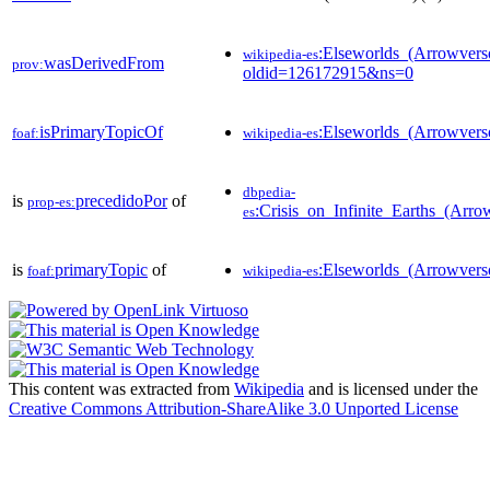
:Elseworlds_(Arrowvers
wikipedia-es
wasDerivedFrom
prov:
oldid=126172915&ns=0
isPrimaryTopicOf
:Elseworlds_(Arrowvers
foaf:
wikipedia-es
dbpedia-
is
precedidoPor
of
prop-es:
:Crisis_on_Infinite_Earths_(Arro
es
is
primaryTopic
of
:Elseworlds_(Arrowvers
foaf:
wikipedia-es
This content was extracted from
Wikipedia
and is licensed under the
Creative Commons Attribution-ShareAlike 3.0 Unported License