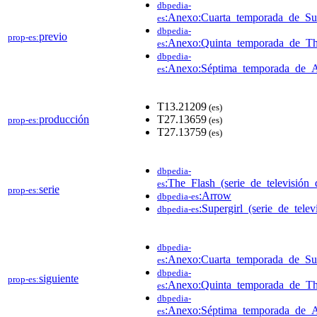
dbpedia-
:Anexo:Cuarta_temporada_de_Sup
es
dbpedia-
previo
prop-es:
:Anexo:Quinta_temporada_de_Th
es
dbpedia-
:Anexo:Séptima_temporada_de_
es
T13.21209
(es)
producción
T27.13659
prop-es:
(es)
T27.13759
(es)
dbpedia-
:The_Flash_(serie_de_televisión
es
serie
prop-es:
:Arrow
dbpedia-es
:Supergirl_(serie_de_telev
dbpedia-es
dbpedia-
:Anexo:Cuarta_temporada_de_Sup
es
dbpedia-
siguiente
prop-es:
:Anexo:Quinta_temporada_de_Th
es
dbpedia-
:Anexo:Séptima_temporada_de_
es