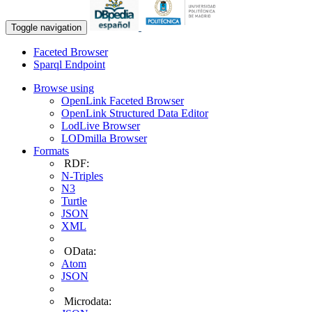
Toggle navigation
Faceted Browser
Sparql Endpoint
Browse using
OpenLink Faceted Browser
OpenLink Structured Data Editor
LodLive Browser
LODmilla Browser
Formats
RDF:
N-Triples
N3
Turtle
JSON
XML
OData:
Atom
JSON
Microdata: