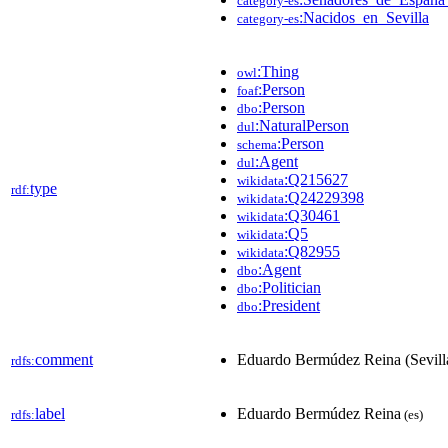
category-es
:Nacidos_en_Sevilla
category-es
:Thing
owl
:Person
foaf
:Person
dbo
:NaturalPerson
dul
:Person
schema
:Agent
dul
:Q215627
wikidata
type
rdf:
:Q24229398
wikidata
:Q30461
wikidata
:Q5
wikidata
:Q82955
wikidata
:Agent
dbo
:Politician
dbo
:President
dbo
comment
Eduardo Bermúdez Reina (Sevilla
rdfs:
label
Eduardo Bermúdez Reina
rdfs:
(es)