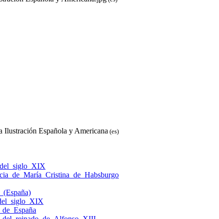
 Ilustración Española y Americana
(es)
_del_siglo_XIX
ncia_de_María_Cristina_de_Habsburgo
a_(España)
del_siglo_XIX
a_de_España
_del_reinado_de_Alfonso_XIII