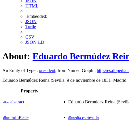
JSON
HTML
Embedded:
JSON
Turtle
CSV
JSON-LD
About:
Eduardo Bermúdez Rei
An Entity of Type :
president
, from Named Graph :
http://es.dbpedia.
Eduardo Bermúdez Reina (Sevilla, 9 de noviembre de 1831–Madrid, 24
Property
abstract
Eduardo Bermúdez Reina (Sevilla
dbo:
birthPlace
:Sevilla
dbo:
dbpedia-es