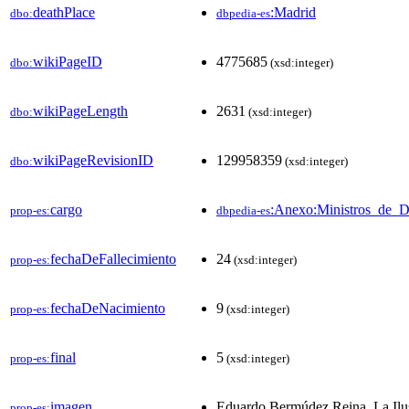
deathPlace
:Madrid
dbo:
dbpedia-es
wikiPageID
4775685
dbo:
(xsd:integer)
wikiPageLength
2631
dbo:
(xsd:integer)
wikiPageRevisionID
129958359
dbo:
(xsd:integer)
cargo
:Anexo:Ministros_de_
prop-es:
dbpedia-es
fechaDeFallecimiento
24
prop-es:
(xsd:integer)
fechaDeNacimiento
9
prop-es:
(xsd:integer)
final
5
prop-es:
(xsd:integer)
imagen
Eduardo Bermúdez Reina, La Ilu
prop-es: