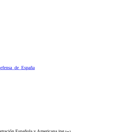
Defensa_de_España
stración Española y Americana.jpg
(es)