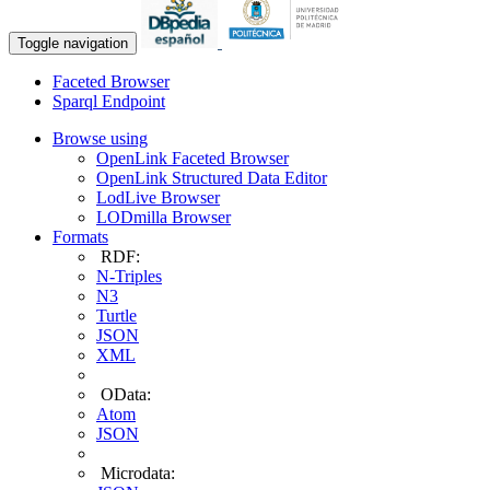
Toggle navigation
Faceted Browser
Sparql Endpoint
Browse using
OpenLink Faceted Browser
OpenLink Structured Data Editor
LodLive Browser
LODmilla Browser
Formats
RDF:
N-Triples
N3
Turtle
JSON
XML
OData:
Atom
JSON
Microdata: