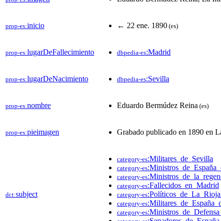
inicio
← 22 ene. 1890
prop-es:
(es)
lugarDeFallecimiento
:Madrid
prop-es:
dbpedia-es
lugarDeNacimiento
:Sevilla
prop-es:
dbpedia-es
nombre
Eduardo Bermúdez Reina
prop-es:
(es)
pieimagen
Grabado publicado en 1890 en La
prop-es:
:Militares_de_Sevilla
category-es
:Ministros_de_España
category-es
:Ministros_de_la_rege
category-es
:Fallecidos_en_Madrid
category-es
subject
:Políticos_de_La_Rioj
dct:
category-es
:Militares_de_España_
category-es
:Ministros_de_Defens
category-es
:Senadores_de_España