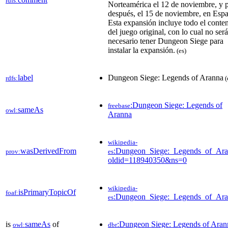
rdfs:
Norteamérica el 12 de noviembre, y 
después, el 15 de noviembre, en Esp
Esta expansión incluye todo el conte
del juego original, con lo cual no será
necesario tener Dungeon Siege para
instalar la expansión.
(es)
label
Dungeon Siege: Legends of Aranna
rdfs:
(
:Dungeon Siege: Legends of
freebase
sameAs
owl:
Aranna
wikipedia-
wasDerivedFrom
:Dungeon_Siege:_Legends_of_Ara
prov:
es
oldid=118940350&ns=0
wikipedia-
isPrimaryTopicOf
foaf:
:Dungeon_Siege:_Legends_of_Ar
es
is
sameAs
of
:Dungeon Siege: Legends of Aran
owl:
dbr