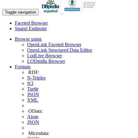
Toggle navigation
Faceted Browser
Sparql Endpoint
Browse using
OpenLink Faceted Browser
OpenLink Structured Data Editor
LodLive Browser
LODmilla Browser
Formats
RDF:
N-Triples
N3
Turtle
JSON
XML
OData:
Atom
JSON
Microdata: