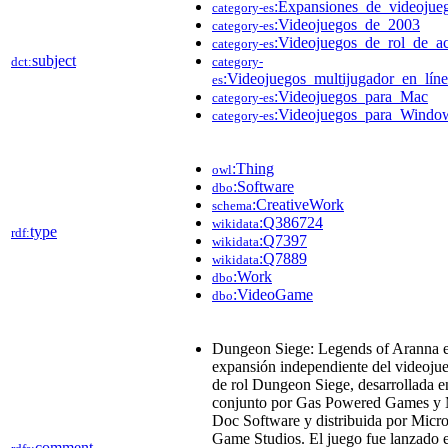
:Expansiones_de_videojue
category-es
:Videojuegos_de_2003
category-es
:Videojuegos_de_rol_de_a
category-es
subject
dct:
category-
:Videojuegos_multijugador_en_lín
es
:Videojuegos_para_Mac
category-es
:Videojuegos_para_Windo
category-es
:Thing
owl
:Software
dbo
:CreativeWork
schema
:Q386724
wikidata
type
rdf:
:Q7397
wikidata
:Q7889
wikidata
:Work
dbo
:VideoGame
dbo
Dungeon Siege: Legends of Aranna e
expansión independiente del videoju
de rol Dungeon Siege, desarrollada e
conjunto por Gas Powered Games y
Doc Software y distribuida por Micro
Game Studios. El juego fue lanzado 
comment