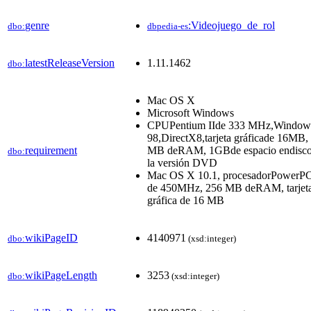
genre
:Videojuego_de_rol
dbo:
dbpedia-es
latestReleaseVersion
1.11.1462
dbo:
Mac OS X
Microsoft Windows
CPUPentium IIde 333 MHz,Window
98,DirectX8,tarjeta gráficade 16MB,
requirement
MB deRAM, 1GBde espacio endisc
dbo:
la versión DVD
Mac OS X 10.1, procesadorPower
de 450MHz, 256 MB deRAM, tarjet
gráfica de 16 MB
wikiPageID
4140971
dbo:
(xsd:integer)
wikiPageLength
3253
dbo:
(xsd:integer)