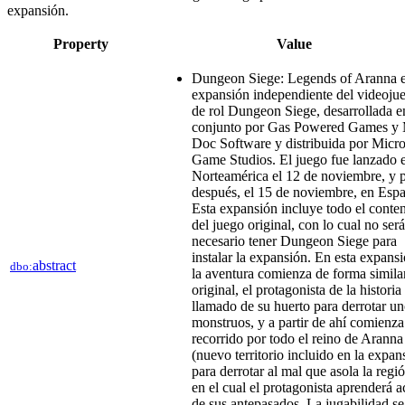
expansión.
Property
Value
Dungeon Siege: Legends of Aranna e
expansión independiente del videoju
de rol Dungeon Siege, desarrollada e
conjunto por Gas Powered Games y
Doc Software y distribuida por Micro
Game Studios. El juego fue lanzado 
Norteamérica el 12 de noviembre, y 
después, el 15 de noviembre, en Esp
Esta expansión incluye todo el conte
del juego original, con lo cual no será
necesario tener Dungeon Siege para
instalar la expansión. En esta expansi
abstract
dbo:
la aventura comienza de forma similar
original, el protagonista de la historia
llamado de su huerto para derrotar u
monstruos, y a partir de ahí comienza
recorrido por todo el reino de Aranna
(nuevo territorio incluido en la expan
para derrotar al mal que asola la regió
en el cual el protagonista aprenderá a
de sus antepasados. La jugabilidad se