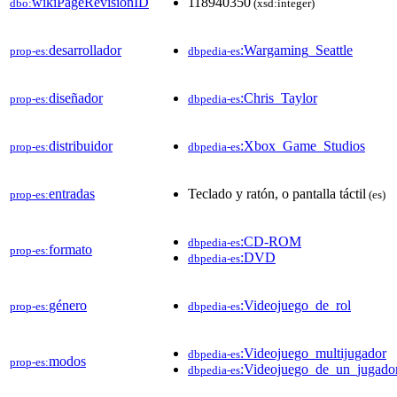
wikiPageRevisionID
118940350
dbo:
(xsd:integer)
desarrollador
:Wargaming_Seattle
prop-es:
dbpedia-es
diseñador
:Chris_Taylor
prop-es:
dbpedia-es
distribuidor
:Xbox_Game_Studios
prop-es:
dbpedia-es
entradas
Teclado y ratón, o pantalla táctil
prop-es:
(es)
:CD-ROM
dbpedia-es
formato
prop-es:
:DVD
dbpedia-es
género
:Videojuego_de_rol
prop-es:
dbpedia-es
:Videojuego_multijugador
dbpedia-es
modos
prop-es:
:Videojuego_de_un_jugado
dbpedia-es