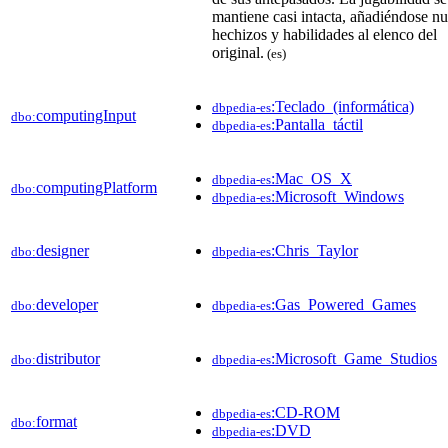
mantiene casi intacta, añadiéndose n
hechizos y habilidades al elenco del
original.
(es)
:Teclado_(informática)
dbpedia-es
computingInput
dbo:
:Pantalla_táctil
dbpedia-es
:Mac_OS_X
dbpedia-es
computingPlatform
dbo:
:Microsoft_Windows
dbpedia-es
designer
:Chris_Taylor
dbo:
dbpedia-es
developer
:Gas_Powered_Games
dbo:
dbpedia-es
distributor
:Microsoft_Game_Studios
dbo:
dbpedia-es
:CD-ROM
dbpedia-es
format
dbo:
:DVD
dbpedia-es