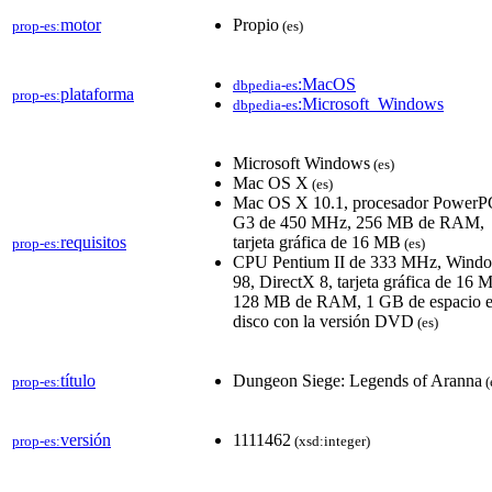
motor
Propio
prop-es:
(es)
:MacOS
dbpedia-es
plataforma
prop-es:
:Microsoft_Windows
dbpedia-es
Microsoft Windows
(es)
Mac OS X
(es)
Mac OS X 10.1, procesador PowerP
G3 de 450 MHz, 256 MB de RAM,
requisitos
tarjeta gráfica de 16 MB
prop-es:
(es)
CPU Pentium II de 333 MHz, Wind
98, DirectX 8, tarjeta gráfica de 16 
128 MB de RAM, 1 GB de espacio 
disco con la versión DVD
(es)
título
Dungeon Siege: Legends of Aranna
prop-es:
(
versión
1111462
prop-es:
(xsd:integer)