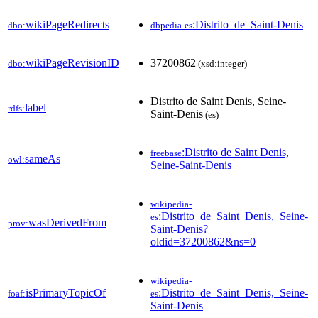
wikiPageRedirects
:Distrito_de_Saint-Denis
dbo:
dbpedia-es
wikiPageRevisionID
37200862
dbo:
(xsd:integer)
Distrito de Saint Denis, Seine-
label
rdfs:
Saint-Denis
(es)
:Distrito de Saint Denis,
freebase
sameAs
owl:
Seine-Saint-Denis
wikipedia-
:Distrito_de_Saint_Denis,_Seine-
es
wasDerivedFrom
prov:
Saint-Denis?
oldid=37200862&ns=0
wikipedia-
isPrimaryTopicOf
:Distrito_de_Saint_Denis,_Seine-
foaf:
es
Saint-Denis