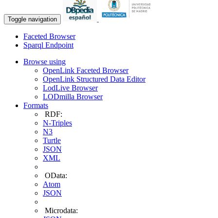
Toggle navigation
Faceted Browser
Sparql Endpoint
Browse using
OpenLink Faceted Browser
OpenLink Structured Data Editor
LodLive Browser
LODmilla Browser
Formats
RDF:
N-Triples
N3
Turtle
JSON
XML
OData:
Atom
JSON
Microdata: