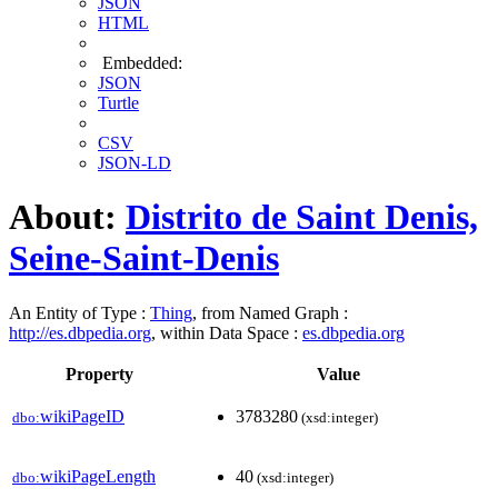
JSON
HTML
Embedded:
JSON
Turtle
CSV
JSON-LD
About:
Distrito de Saint Denis,
Seine-Saint-Denis
An Entity of Type :
Thing
, from Named Graph :
http://es.dbpedia.org
, within Data Space :
es.dbpedia.org
Property
Value
wikiPageID
3783280
dbo:
(xsd:integer)
wikiPageLength
40
dbo:
(xsd:integer)