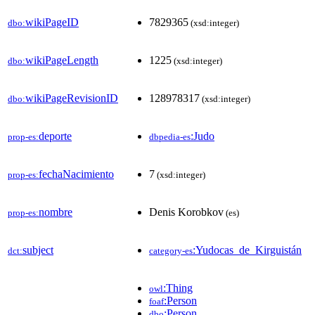
wikiPageID
7829365
dbo:
(xsd:integer)
wikiPageLength
1225
dbo:
(xsd:integer)
wikiPageRevisionID
128978317
dbo:
(xsd:integer)
deporte
:Judo
prop-es:
dbpedia-es
fechaNacimiento
7
prop-es:
(xsd:integer)
nombre
Denis Korobkov
prop-es:
(es)
subject
:Yudocas_de_Kirguistán
dct:
category-es
:Thing
owl
:Person
foaf
:Person
dbo