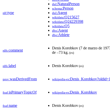
:NaturalPerson
dul
:Person
schema
type
:Agent
rdf:
dul
:Q215627
wikidata
:Q24229398
wikidata
:Q5
wikidata
:Agent
dbo
:Athlete
dbo
Denis Korobkov (7 de marzo de 1977)
comment
rdfs:
de –73 kg.​
(es)
label
Denis Korobkov
rdfs:
(es)
wasDerivedFrom
:Denis_Korobkov?oldid
prov:
wikipedia-es
isPrimaryTopicOf
:Denis_Korobkov
foaf:
wikipedia-es
name
Denis Korobkov
foaf:
(es)