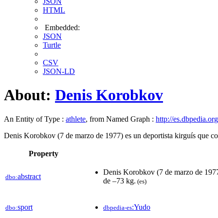
JSON
HTML
Embedded:
JSON
Turtle
CSV
JSON-LD
About:
Denis Korobkov
An Entity of Type :
athlete
, from Named Graph :
http://es.dbpedia.org
Denis Korobkov (7 de marzo de 1977) es un deportista kirguís que co
Property
Denis Korobkov (7 de marzo de 1977)
abstract
dbo:
de –73 kg.​
(es)
sport
:Yudo
dbo:
dbpedia-es