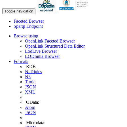
Toggle navigation
Faceted Browser
Sparql Endpoint
Browse using
OpenLink Faceted Browser
OpenLink Structured Data Editor
LodLive Browser
LODmilla Browser
Formats
RDF:
N-Triples
N3
Turtle
JSON
XML
OData:
Atom
JSON
Microdata: