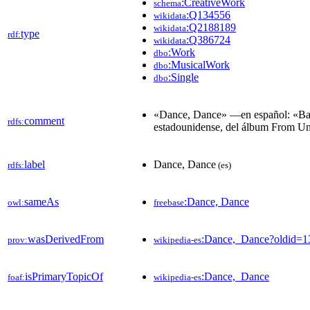
:CreativeWork
schema
:Q134556
wikidata
:Q2188189
wikidata
type
rdf:
:Q386724
wikidata
:Work
dbo
:MusicalWork
dbo
:Single
dbo
«Dance, Dance» —en español: «Baila
comment
rdfs:
estadounidense, del álbum From Un
label
Dance, Dance
rdfs:
(es)
sameAs
:Dance, Dance
owl:
freebase
wasDerivedFrom
:Dance,_Dance?oldid=
prov:
wikipedia-es
isPrimaryTopicOf
:Dance,_Dance
foaf:
wikipedia-es