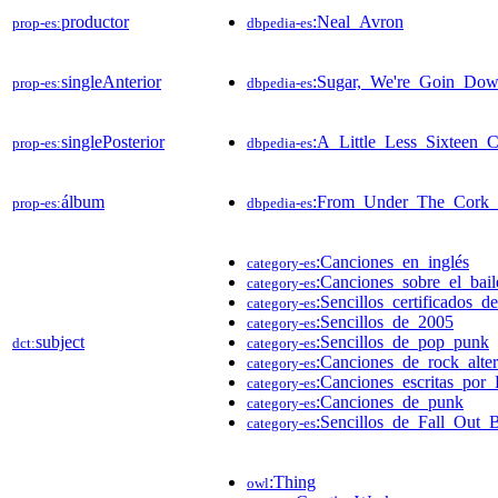
productor
:Neal_Avron
prop-es:
dbpedia-es
singleAnterior
:Sugar,_We're_Goin_Do
prop-es:
dbpedia-es
singlePosterior
:A_Little_Less_Sixteen_
prop-es:
dbpedia-es
álbum
:From_Under_The_Cork_
prop-es:
dbpedia-es
:Canciones_en_inglés
category-es
:Canciones_sobre_el_bail
category-es
:Sencillos_certificados_
category-es
:Sencillos_de_2005
category-es
subject
:Sencillos_de_pop_punk
dct:
category-es
:Canciones_de_rock_alter
category-es
:Canciones_escritas_por
category-es
:Canciones_de_punk
category-es
:Sencillos_de_Fall_Out_
category-es
:Thing
owl