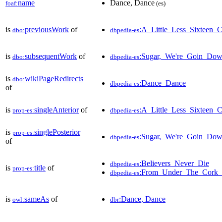
name
Dance, Dance
foaf:
(es)
is
previousWork
of
:A_Little_Less_Sixteen_
dbo:
dbpedia-es
is
subsequentWork
of
:Sugar,_We're_Goin_Do
dbo:
dbpedia-es
is
wikiPageRedirects
dbo:
:Dance_Dance
dbpedia-es
of
is
singleAnterior
of
:A_Little_Less_Sixteen_
prop-es:
dbpedia-es
is
singlePosterior
prop-es:
:Sugar,_We're_Goin_Do
dbpedia-es
of
:Believers_Never_Die
dbpedia-es
is
title
of
prop-es:
:From_Under_The_Cork_
dbpedia-es
is
sameAs
of
:Dance, Dance
owl:
dbr