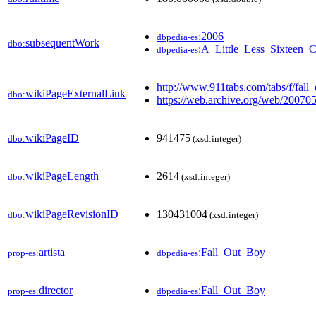
:2006
dbpedia-es
subsequentWork
dbo:
:A_Little_Less_Sixteen_
dbpedia-es
http://www.911tabs.com/tabs/f/fall
wikiPageExternalLink
dbo:
https://web.archive.org/web/20
wikiPageID
941475
dbo:
(xsd:integer)
wikiPageLength
2614
dbo:
(xsd:integer)
wikiPageRevisionID
130431004
dbo:
(xsd:integer)
artista
:Fall_Out_Boy
prop-es:
dbpedia-es
director
:Fall_Out_Boy
prop-es:
dbpedia-es