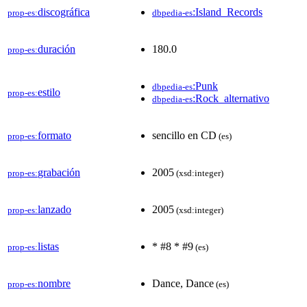
discográfica
:Island_Records
prop-es:
dbpedia-es
duración
180.0
prop-es:
:Punk
dbpedia-es
estilo
prop-es:
:Rock_alternativo
dbpedia-es
formato
sencillo en CD
prop-es:
(es)
grabación
2005
prop-es:
(xsd:integer)
lanzado
2005
prop-es:
(xsd:integer)
listas
* #8 * #9
prop-es:
(es)
nombre
Dance, Dance
prop-es:
(es)