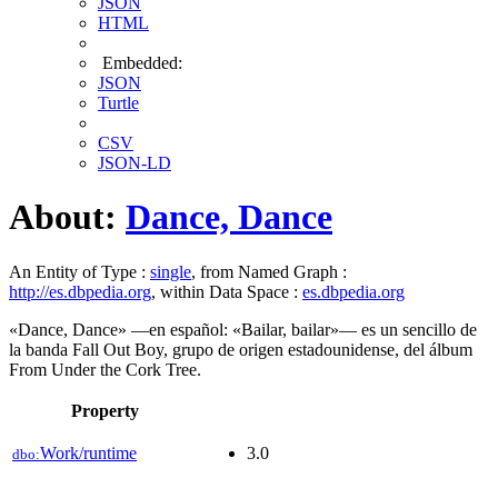
JSON
HTML
Embedded:
JSON
Turtle
CSV
JSON-LD
About:
Dance, Dance
An Entity of Type :
single
, from Named Graph :
http://es.dbpedia.org
, within Data Space :
es.dbpedia.org
«Dance, Dance» —en español: «Bailar, bailar»— es un sencillo de
la banda Fall Out Boy, grupo de origen estadounidense, del álbum
From Under the Cork Tree.
Property
Work/runtime
3.0
dbo: