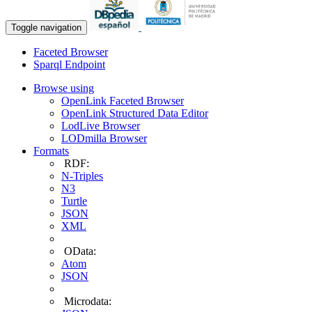
Toggle navigation
Faceted Browser
Sparql Endpoint
Browse using
OpenLink Faceted Browser
OpenLink Structured Data Editor
LodLive Browser
LODmilla Browser
Formats
RDF:
N-Triples
N3
Turtle
JSON
XML
OData:
Atom
JSON
Microdata: