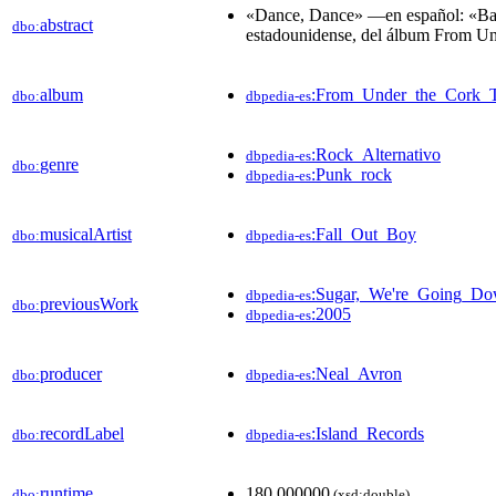
«Dance, Dance» —en español: «Baila
abstract
dbo:
estadounidense, del álbum From Un
album
:From_Under_the_Cork_T
dbo:
dbpedia-es
:Rock_Alternativo
dbpedia-es
genre
dbo:
:Punk_rock
dbpedia-es
musicalArtist
:Fall_Out_Boy
dbo:
dbpedia-es
:Sugar,_We're_Going_D
dbpedia-es
previousWork
dbo:
:2005
dbpedia-es
producer
:Neal_Avron
dbo:
dbpedia-es
recordLabel
:Island_Records
dbo:
dbpedia-es
runtime
180.000000
dbo:
(xsd:double)