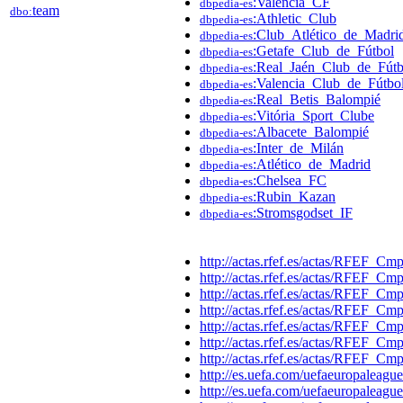
:Valencia_CF
dbpedia-es
team
dbo:
:Athletic_Club
dbpedia-es
:Club_Atlético_de_Madri
dbpedia-es
:Getafe_Club_de_Fútbol
dbpedia-es
:Real_Jaén_Club_de_Fútb
dbpedia-es
:Valencia_Club_de_Fútbo
dbpedia-es
:Real_Betis_Balompié
dbpedia-es
:Vitória_Sport_Clube
dbpedia-es
:Albacete_Balompié
dbpedia-es
:Inter_de_Milán
dbpedia-es
:Atlético_de_Madrid
dbpedia-es
:Chelsea_FC
dbpedia-es
:Rubin_Kazan
dbpedia-es
:Stromsgodset_IF
dbpedia-es
http://actas.rfef.es/actas/RFEF
http://actas.rfef.es/actas/RFEF
http://actas.rfef.es/actas/RFEF
http://actas.rfef.es/actas/RFEF
http://actas.rfef.es/actas/RFEF
http://actas.rfef.es/actas/RFEF
http://actas.rfef.es/actas/RFEF
http://es.uefa.com/uefaeuropalea
http://es.uefa.com/uefaeuropalea