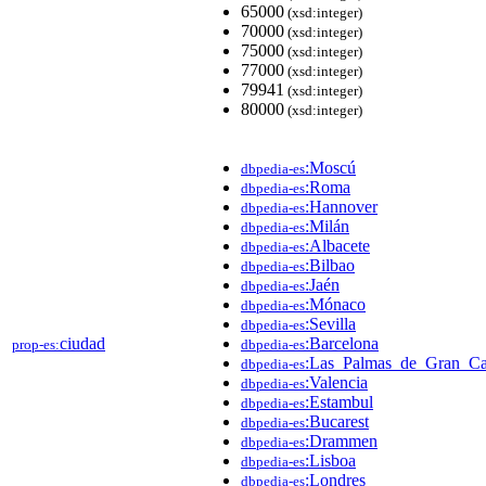
65000
(xsd:integer)
70000
(xsd:integer)
75000
(xsd:integer)
77000
(xsd:integer)
79941
(xsd:integer)
80000
(xsd:integer)
:Moscú
dbpedia-es
:Roma
dbpedia-es
:Hannover
dbpedia-es
:Milán
dbpedia-es
:Albacete
dbpedia-es
:Bilbao
dbpedia-es
:Jaén
dbpedia-es
:Mónaco
dbpedia-es
:Sevilla
dbpedia-es
ciudad
:Barcelona
prop-es:
dbpedia-es
:Las_Palmas_de_Gran_Ca
dbpedia-es
:Valencia
dbpedia-es
:Estambul
dbpedia-es
:Bucarest
dbpedia-es
:Drammen
dbpedia-es
:Lisboa
dbpedia-es
:Londres
dbpedia-es