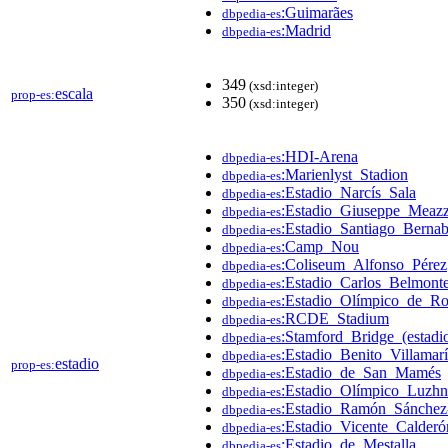
:Guimarães
dbpedia-es
:Madrid
dbpedia-es
349
(xsd:integer)
escala
prop-es:
350
(xsd:integer)
:HDI-Arena
dbpedia-es
:Marienlyst_Stadion
dbpedia-es
:Estadio_Narcís_Sala
dbpedia-es
:Estadio_Giuseppe_Meaz
dbpedia-es
:Estadio_Santiago_Berna
dbpedia-es
:Camp_Nou
dbpedia-es
:Coliseum_Alfonso_Pérez
dbpedia-es
:Estadio_Carlos_Belmont
dbpedia-es
:Estadio_Olímpico_de_R
dbpedia-es
:RCDE_Stadium
dbpedia-es
:Stamford_Bridge_(estadi
dbpedia-es
:Estadio_Benito_Villamar
dbpedia-es
estadio
prop-es:
:Estadio_de_San_Mamés
dbpedia-es
:Estadio_Olímpico_Luzhn
dbpedia-es
:Estadio_Ramón_Sánchez
dbpedia-es
:Estadio_Vicente_Calderó
dbpedia-es
:Estadio_de_Mestalla
dbpedia-es