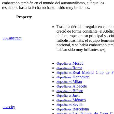
embarcado también en el mundo del automovilismo, aunque los
resultados hasta la fecha no habían sido muy brillantes.
Property
Tras una década irregular en cuanto 
creció de forma constante, el Atlét
título europeo en su principal secc
abstract
dbo:
futbolísticas más: el equipo femenin
nacional, y se había embarcado tam
habían sido muy brillantes.
(es)
:Moscú
dbpedia-es
:Roma
dbpedia-es
:Real_Madrid_Club_de_F
dbpedia-es
:Hannover
dbpedia-es
:Milán
dbpedia-es
:Albacete
dbpedia-es
:Bilbao
dbpedia-es
:Jaén
dbpedia-es
:Mónaco
dbpedia-es
:Sevilla
dbpedia-es
city
dbo:
:Barcelona
dbpedia-es
:Las_Palmas_de_Gran_Ca
dbpedia-es