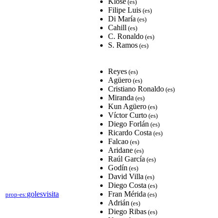
Klose
(es)
Filipe Luis
(es)
Di María
(es)
Cahill
(es)
C. Ronaldo
(es)
S. Ramos
(es)
Reyes
(es)
Agüero
(es)
Cristiano Ronaldo
(es)
Miranda
(es)
Kun Agüero
(es)
Víctor Curto
(es)
Diego Forlán
(es)
Ricardo Costa
(es)
Falcao
(es)
Aridane
(es)
Raúl García
(es)
Godín
(es)
David Villa
(es)
Diego Costa
(es)
golesvisita
Fran Mérida
prop-es:
(es)
Adrián
(es)
Diego Ribas
(es)