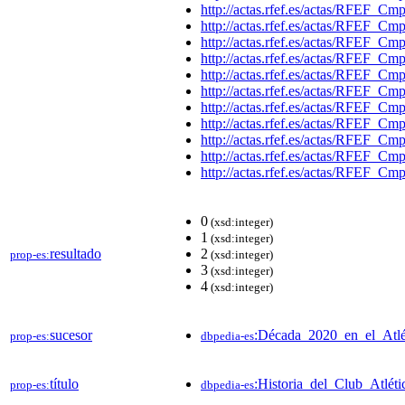
http://actas.rfef.es/actas/RFEF
http://actas.rfef.es/actas/RFEF
http://actas.rfef.es/actas/RFEF
http://actas.rfef.es/actas/RFEF
http://actas.rfef.es/actas/RFEF
http://actas.rfef.es/actas/RFEF
http://actas.rfef.es/actas/RFEF
http://actas.rfef.es/actas/RFEF
http://actas.rfef.es/actas/RFEF
http://actas.rfef.es/actas/RFEF
http://actas.rfef.es/actas/RFEF
0
(xsd:integer)
1
(xsd:integer)
resultado
2
prop-es:
(xsd:integer)
3
(xsd:integer)
4
(xsd:integer)
sucesor
:Década_2020_en_el_Atl
prop-es:
dbpedia-es
título
:Historia_del_Club_Atlét
prop-es:
dbpedia-es