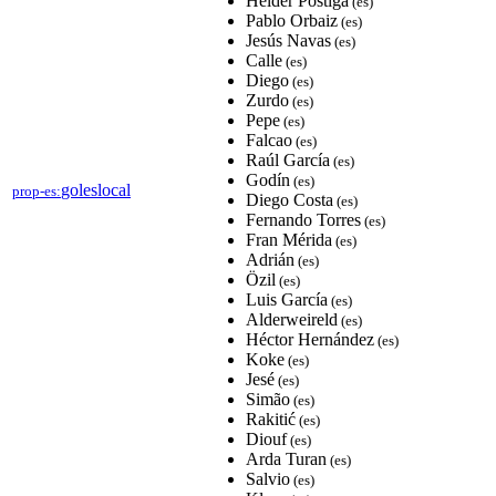
Helder Postiga
(es)
Pablo Orbaiz
(es)
Jesús Navas
(es)
Calle
(es)
Diego
(es)
Zurdo
(es)
Pepe
(es)
Falcao
(es)
Raúl García
(es)
Godín
(es)
goleslocal
prop-es:
Diego Costa
(es)
Fernando Torres
(es)
Fran Mérida
(es)
Adrián
(es)
Özil
(es)
Luis García
(es)
Alderweireld
(es)
Héctor Hernández
(es)
Koke
(es)
Jesé
(es)
Simão
(es)
Rakitić
(es)
Diouf
(es)
Arda Turan
(es)
Salvio
(es)