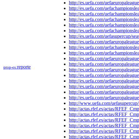
http://es.uefa.com/uefaeuropalea
http://es.uefa.com/uefachampions
http://es.uefa.com/uefachampions
http://es.uefa.com/uefachampions
http://es.uefa.com/uefachampions
http://es.uefa.com/uefachampions
http://es.uefa.com/uefasupercup/
http://es.uefa.com/uefaeuropalea
http://es.uefa.com/uefachampions
http://es.uefa.com/uefachampions
http://es.uefa.com/uefaeuropalea
http://es.uefa.com/uefaeuropalea
reporte
prop-es:
http://es.uefa.com/uefaeuropalea
http://es.uefa.com/uefaeuropalea
http://es.uefa.com/uefaeuropalea
http://es.uefa.com/uefaeuropalea
http://es.uefa.com/uefaeuropalea
http://es.uefa.com/uefaeuropalea
http://www.uefa.com/uefasupercu
http://actas.rfef.es/actas/RFEF
http://actas.rfef.es/actas/RFEF
http://actas.rfef.es/actas/RFE
http://actas.rfef.es/actas/RFE
http://actas.rfef.es/actas/RFEF
http://actas.rfef.es/actas/RFEF