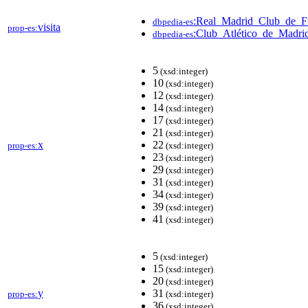
:Real_Madrid_Club_de_F
dbpedia-es
visita
prop-es:
:Club_Atlético_de_Madri
dbpedia-es
5
(xsd:integer)
10
(xsd:integer)
12
(xsd:integer)
14
(xsd:integer)
17
(xsd:integer)
21
(xsd:integer)
x
22
prop-es:
(xsd:integer)
23
(xsd:integer)
29
(xsd:integer)
31
(xsd:integer)
34
(xsd:integer)
39
(xsd:integer)
41
(xsd:integer)
5
(xsd:integer)
15
(xsd:integer)
20
(xsd:integer)
y
31
prop-es:
(xsd:integer)
36
(xsd:integer)