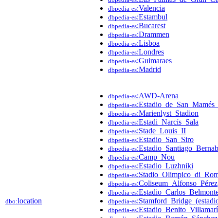
:Valencia
dbpedia-es
:Estambul
dbpedia-es
:Bucarest
dbpedia-es
:Drammen
dbpedia-es
:Lisboa
dbpedia-es
:Londres
dbpedia-es
:Guimaraes
dbpedia-es
:Madrid
dbpedia-es
:AWD-Arena
dbpedia-es
:Estadio_de_San_Mamés_
dbpedia-es
:Marienlyst_Stadion
dbpedia-es
:Estadi_Narcís_Sala
dbpedia-es
:Stade_Louis_II
dbpedia-es
:Estadio_San_Siro
dbpedia-es
:Estadio_Santiago_Berna
dbpedia-es
:Camp_Nou
dbpedia-es
:Estadio_Luzhniki
dbpedia-es
:Stadio_Olimpico_di_Ro
dbpedia-es
:Coliseum_Alfonso_Pérez
dbpedia-es
:Estadio_Carlos_Belmont
dbpedia-es
location
:Stamford_Bridge_(estadi
dbo:
dbpedia-es
:Estadio_Benito_Villamar
dbpedia-es