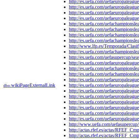
http://es.uefa.com/uefaeuropalea
http://es.uefa.com/uefaeuropalea
http://es.uefa.com/uefaeuropalea
http://es.uefa.com/uefaeuropalea
http://es.uefa.com/uefachampions
http://es.uefa.com/uefachampions
http://es.uefa.com/uefachampions
http://es.uefa.com/uefachampions
http://www.lfp.es/Temporada/Clasif
http://es.uefa.com/uefachampions
http://es.uefa.com/uefasupercup/
http://es.uefa.com/uefaeuropalea
http://es.uefa.com/uefachampions
http://es.uefa.com/uefachampions
http://es.uefa.com/uefaeuropalea
wikiPageExternalLink
http://es.uefa.com/uefaeuropalea
dbo:
http://es.uefa.com/uefaeuropalea
http://es.uefa.com/uefaeuropalea
http://es.uefa.com/uefaeuropalea
http://es.uefa.com/uefaeuropalea
http://es.uefa.com/uefaeuropalea
http://es.uefa.com/uefaeuropalea
http://www.uefa.com/uefasupercu
http://actas.rfef.es/actas/RFEF
http://actas.rfef.es/actas/RFEF