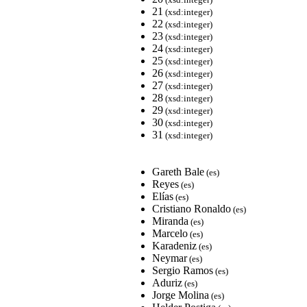
21
(xsd:integer)
22
(xsd:integer)
23
(xsd:integer)
24
(xsd:integer)
25
(xsd:integer)
26
(xsd:integer)
27
(xsd:integer)
28
(xsd:integer)
29
(xsd:integer)
30
(xsd:integer)
31
(xsd:integer)
Gareth Bale
(es)
Reyes
(es)
Elías
(es)
Cristiano Ronaldo
(es)
Miranda
(es)
Marcelo
(es)
Karadeniz
(es)
Neymar
(es)
Sergio Ramos
(es)
Aduriz
(es)
Jorge Molina
(es)