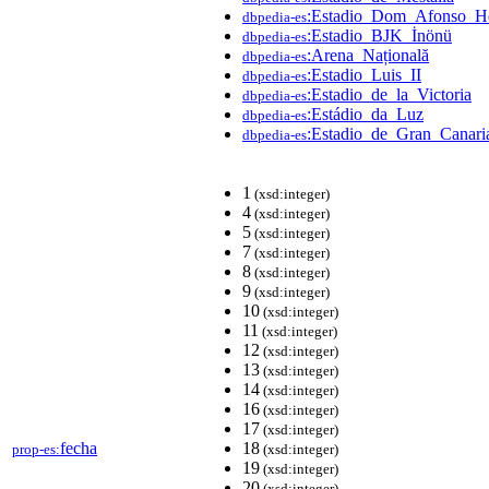
:Estadio_Dom_Afonso_He
dbpedia-es
:Estadio_BJK_İnönü
dbpedia-es
:Arena_Națională
dbpedia-es
:Estadio_Luis_II
dbpedia-es
:Estadio_de_la_Victoria
dbpedia-es
:Estádio_da_Luz
dbpedia-es
:Estadio_de_Gran_Canari
dbpedia-es
1
(xsd:integer)
4
(xsd:integer)
5
(xsd:integer)
7
(xsd:integer)
8
(xsd:integer)
9
(xsd:integer)
10
(xsd:integer)
11
(xsd:integer)
12
(xsd:integer)
13
(xsd:integer)
14
(xsd:integer)
16
(xsd:integer)
17
(xsd:integer)
fecha
18
prop-es:
(xsd:integer)
19
(xsd:integer)
20
(xsd:integer)