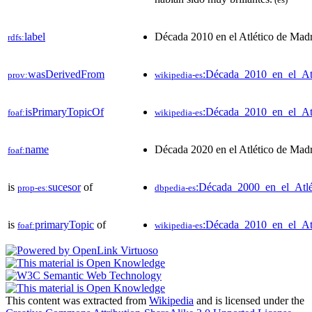
label
Década 2010 en el Atlético de Mad
rdfs:
wasDerivedFrom
:Década_2010_en_el_At
prov:
wikipedia-es
isPrimaryTopicOf
:Década_2010_en_el_At
foaf:
wikipedia-es
name
Década 2020 en el Atlético de Mad
foaf:
is
sucesor
of
:Década_2000_en_el_Atl
prop-es:
dbpedia-es
is
primaryTopic
of
:Década_2010_en_el_At
foaf:
wikipedia-es
This content was extracted from
Wikipedia
and is licensed under the