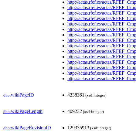
http://actas.rfef.es/actas/RFE
http://actas.rfef.es/actas/RFE
http://actas.rfef.es/actas/RFEF
http://actas.rfef.es/actas/RFEF
http://actas.rfef.es/actas/RFEF
http://actas.rfef.es/actas/RFEF
http://actas.rfef.es/actas/RFEF
http://actas.rfef.es/actas/RFEF
http://actas.rfef.es/actas/RFEF
http://actas.rfef.es/actas/RFEF
http://actas.rfef.es/actas/RFEF
http://actas.rfef.es/actas/RFEF
http://actas.rfef.es/actas/RFEF
http://actas.rfef.es/actas/RFEF
http://actas.rfef.es/actas/RFEF
wikiPageID
4238361
dbo:
(xsd:integer)
wikiPageLength
409232
dbo:
(xsd:integer)
wikiPageRevisionID
129335913
dbo:
(xsd:integer)