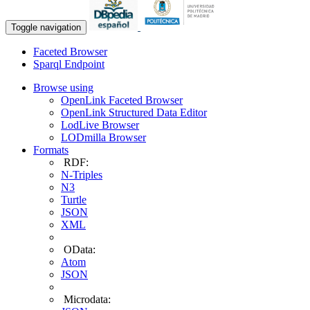
Toggle navigation
Faceted Browser
Sparql Endpoint
Browse using
OpenLink Faceted Browser
OpenLink Structured Data Editor
LodLive Browser
LODmilla Browser
Formats
RDF:
N-Triples
N3
Turtle
JSON
XML
OData:
Atom
JSON
Microdata: