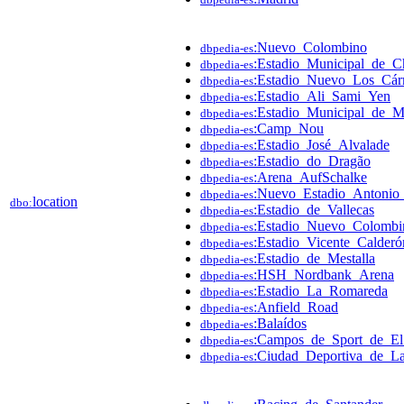
:Nuevo_Colombino
dbpedia-es
:Estadio_Municipal_de_C
dbpedia-es
:Estadio_Nuevo_Los_Cá
dbpedia-es
:Estadio_Ali_Sami_Yen
dbpedia-es
:Estadio_Municipal_de_M
dbpedia-es
:Camp_Nou
dbpedia-es
:Estadio_José_Alvalade
dbpedia-es
:Estadio_do_Dragão
dbpedia-es
:Arena_AufSchalke
dbpedia-es
:Nuevo_Estadio_Antonio_
dbpedia-es
location
dbo:
:Estadio_de_Vallecas
dbpedia-es
:Estadio_Nuevo_Colombi
dbpedia-es
:Estadio_Vicente_Calderó
dbpedia-es
:Estadio_de_Mestalla
dbpedia-es
:HSH_Nordbank_Arena
dbpedia-es
:Estadio_La_Romareda
dbpedia-es
:Anfield_Road
dbpedia-es
:Balaídos
dbpedia-es
:Campos_de_Sport_de_El
dbpedia-es
:Ciudad_Deportiva_de_La
dbpedia-es