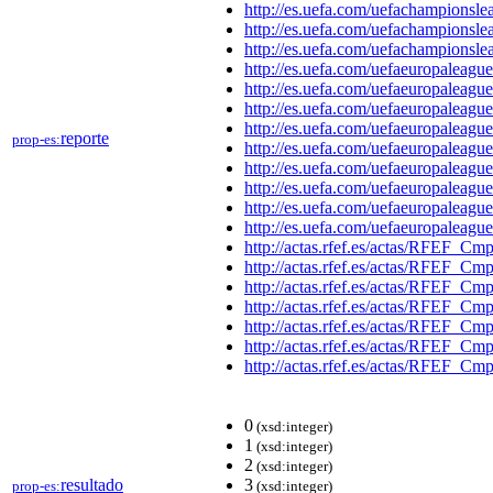
http://es.uefa.com/uefachampions
http://es.uefa.com/uefachampions
http://es.uefa.com/uefachampions
http://es.uefa.com/uefaeuropalea
http://es.uefa.com/uefaeuropalea
http://es.uefa.com/uefaeuropalea
http://es.uefa.com/uefaeuropalea
reporte
prop-es:
http://es.uefa.com/uefaeuropalea
http://es.uefa.com/uefaeuropalea
http://es.uefa.com/uefaeuropalea
http://es.uefa.com/uefaeuropalea
http://es.uefa.com/uefaeuropalea
http://actas.rfef.es/actas/RFE
http://actas.rfef.es/actas/RFE
http://actas.rfef.es/actas/RFE
http://actas.rfef.es/actas/RFE
http://actas.rfef.es/actas/RFE
http://actas.rfef.es/actas/RFE
http://actas.rfef.es/actas/RFE
0
(xsd:integer)
1
(xsd:integer)
2
(xsd:integer)
resultado
3
prop-es:
(xsd:integer)