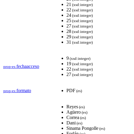
21
(xsd:integer)
22
(xsd:integer)
24
(xsd:integer)
25
(xsd:integer)
27
(xsd:integer)
28
(xsd:integer)
29
(xsd:integer)
31
(xsd:integer)
9
(xsd:integer)
19
(xsd:integer)
fechaacceso
prop-es:
22
(xsd:integer)
27
(xsd:integer)
formato
PDF
prop-es:
(es)
Reyes
(es)
Agüero
(es)
Correa
(es)
Dani
(es)
Sinama Pongolle
(es)
Forlán
(es)