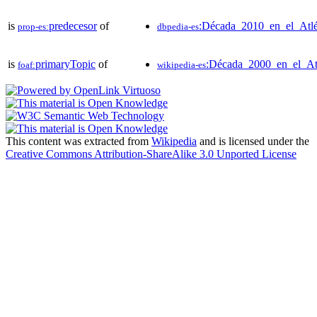
is
predecesor
of
:Década_2010_en_el_Atl
prop-es:
dbpedia-es
is
primaryTopic
of
:Década_2000_en_el_At
foaf:
wikipedia-es
This content was extracted from
Wikipedia
and is licensed under the
Creative Commons Attribution-ShareAlike 3.0 Unported License