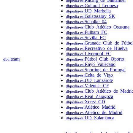
:Racing_de_Santander
dbpedia-es
:Cultural_Leonesa
dbpedia-es
:UD_Marbella
dbpedia-es
:Galatasaray_SK
dbpedia-es
:Schalke_04
dbpedia-es
:Club_Atlético_Osasuna
dbpedia-es
:Fulham_FC
dbpedia-es
:Sevilla_FC
dbpedia-es
:Granada_Club_de_Fútbo
dbpedia-es
:Recreativo_de_Huelva
dbpedia-es
:Liverpool_FC
dbpedia-es
team
:Fútbol_Club_Oporto
dbo:
dbpedia-es
:Rayo_Vallecano
dbpedia-es
:Sporting_de_Portugal
dbpedia-es
:Celta_de_Vigo
dbpedia-es
:UD_Lanzarote
dbpedia-es
:Valencia_CF
dbpedia-es
:Club_Atlético_de_Madri
dbpedia-es
:Real_Zaragoza
dbpedia-es
:Xerez_CD
dbpedia-es
:Atlético_Madrid
dbpedia-es
:Atlético_de_Madrid
dbpedia-es
:UD_Salamanca
dbpedia-es