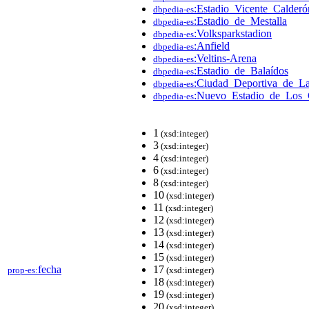
:Estadio_Vicente_Calderó
dbpedia-es
:Estadio_de_Mestalla
dbpedia-es
:Volksparkstadion
dbpedia-es
:Anfield
dbpedia-es
:Veltins-Arena
dbpedia-es
:Estadio_de_Balaídos
dbpedia-es
:Ciudad_Deportiva_de_La
dbpedia-es
:Nuevo_Estadio_de_Los
dbpedia-es
1
(xsd:integer)
3
(xsd:integer)
4
(xsd:integer)
6
(xsd:integer)
8
(xsd:integer)
10
(xsd:integer)
11
(xsd:integer)
12
(xsd:integer)
13
(xsd:integer)
14
(xsd:integer)
15
(xsd:integer)
fecha
17
prop-es:
(xsd:integer)
18
(xsd:integer)
19
(xsd:integer)
20
(xsd:integer)