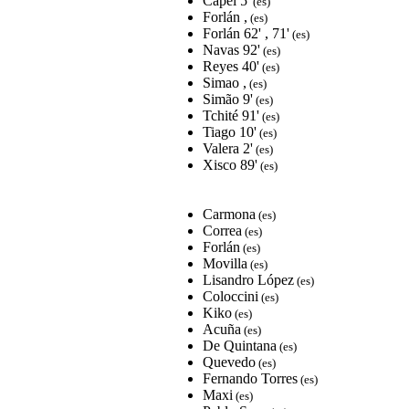
Capel 5'
(es)
Forlán ,
(es)
Forlán 62' , 71'
(es)
Navas 92'
(es)
Reyes 40'
(es)
Simao ,
(es)
Simão 9'
(es)
Tchité 91'
(es)
Tiago 10'
(es)
Valera 2'
(es)
Xisco 89'
(es)
Carmona
(es)
Correa
(es)
Forlán
(es)
Movilla
(es)
Lisandro López
(es)
Coloccini
(es)
Kiko
(es)
Acuña
(es)
De Quintana
(es)
Quevedo
(es)
Fernando Torres
(es)
Maxi
(es)