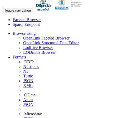
Toggle navigation
Faceted Browser
Sparql Endpoint
Browse using
OpenLink Faceted Browser
OpenLink Structured Data Editor
LodLive Browser
LODmilla Browser
Formats
RDF:
N-Triples
N3
Turtle
JSON
XML
OData:
Atom
JSON
Microdata: