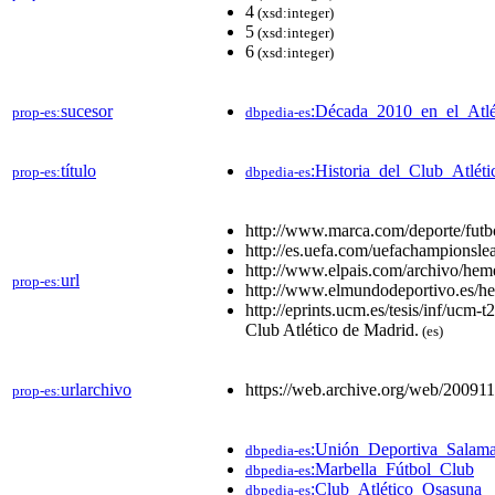
4
(xsd:integer)
5
(xsd:integer)
6
(xsd:integer)
sucesor
:Década_2010_en_el_Atl
prop-es:
dbpedia-es
título
:Historia_del_Club_Atlét
prop-es:
dbpedia-es
http://www.marca.com/deporte/futbo
http://es.uefa.com/uefachampionsle
http://www.elpais.com/archivo/heme
url
prop-es:
http://www.elmundodeportivo.es/he
http://eprints.ucm.es/tesis/inf/ucm-
Club Atlético de Madrid.
(es)
urlarchivo
https://web.archive.org/web/20091
prop-es:
:Unión_Deportiva_Salam
dbpedia-es
:Marbella_Fútbol_Club
dbpedia-es
:Club_Atlético_Osasuna
dbpedia-es