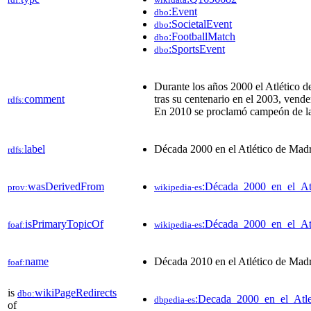
:Event
dbo
:SocietalEvent
dbo
:FootballMatch
dbo
:SportsEvent
dbo
Durante los años 2000 el Atlético 
comment
tras su centenario en el 2003, vende
rdfs:
En 2010 se proclamó campeón de l
label
Década 2000 en el Atlético de Mad
rdfs:
wasDerivedFrom
:Década_2000_en_el_At
prov:
wikipedia-es
isPrimaryTopicOf
:Década_2000_en_el_At
foaf:
wikipedia-es
name
Década 2010 en el Atlético de Mad
foaf:
is
wikiPageRedirects
dbo:
:Decada_2000_en_el_Atl
dbpedia-es
of