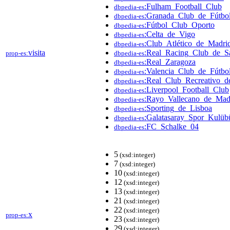
:Fulham_Football_Club
dbpedia-es
:Granada_Club_de_Fútbo
dbpedia-es
:Fútbol_Club_Oporto
dbpedia-es
:Celta_de_Vigo
dbpedia-es
:Club_Atlético_de_Madri
dbpedia-es
visita
:Real_Racing_Club_de_S
prop-es:
dbpedia-es
:Real_Zaragoza
dbpedia-es
:Valencia_Club_de_Fútbo
dbpedia-es
:Real_Club_Recreativo_d
dbpedia-es
:Liverpool_Football_Club
dbpedia-es
:Rayo_Vallecano_de_Mad
dbpedia-es
:Sporting_de_Lisboa
dbpedia-es
:Galatasaray_Spor_Kulübü
dbpedia-es
:FC_Schalke_04
dbpedia-es
5
(xsd:integer)
7
(xsd:integer)
10
(xsd:integer)
12
(xsd:integer)
13
(xsd:integer)
21
(xsd:integer)
22
(xsd:integer)
x
prop-es:
23
(xsd:integer)
29
(xsd:integer)