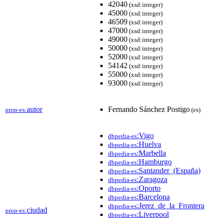
42040
(xsd:integer)
45000
(xsd:integer)
46509
(xsd:integer)
47000
(xsd:integer)
49000
(xsd:integer)
50000
(xsd:integer)
52000
(xsd:integer)
54142
(xsd:integer)
55000
(xsd:integer)
93000
(xsd:integer)
autor
Fernando Sánchez Postigo
prop-es:
(es)
:Vigo
dbpedia-es
:Huelva
dbpedia-es
:Marbella
dbpedia-es
:Hamburgo
dbpedia-es
:Santander_(España)
dbpedia-es
:Zaragoza
dbpedia-es
:Oporto
dbpedia-es
:Barcelona
dbpedia-es
:Jerez_de_la_Frontera
dbpedia-es
ciudad
prop-es:
:Liverpool
dbpedia-es