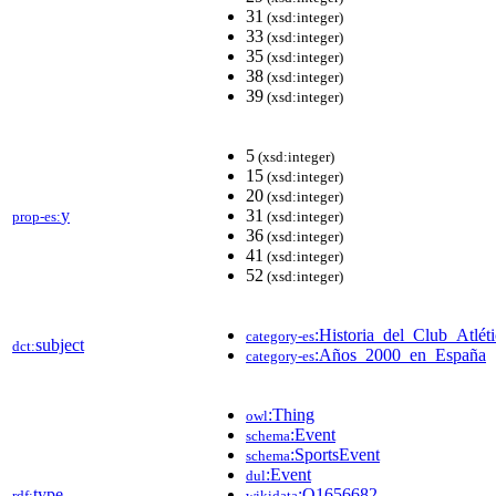
31
(xsd:integer)
33
(xsd:integer)
35
(xsd:integer)
38
(xsd:integer)
39
(xsd:integer)
5
(xsd:integer)
15
(xsd:integer)
20
(xsd:integer)
y
31
prop-es:
(xsd:integer)
36
(xsd:integer)
41
(xsd:integer)
52
(xsd:integer)
:Historia_del_Club_Atlé
category-es
subject
dct:
:Años_2000_en_España
category-es
:Thing
owl
:Event
schema
:SportsEvent
schema
:Event
dul
type
:Q1656682
rdf:
wikidata