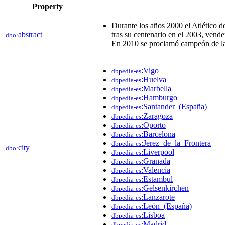
Property
Durante los años 2000 el Atlético 
abstract
tras su centenario en el 2003, vende
dbo:
En 2010 se proclamó campeón de l
:Vigo
dbpedia-es
:Huelva
dbpedia-es
:Marbella
dbpedia-es
:Hamburgo
dbpedia-es
:Santander_(España)
dbpedia-es
:Zaragoza
dbpedia-es
:Oporto
dbpedia-es
:Barcelona
dbpedia-es
:Jerez_de_la_Frontera
dbpedia-es
city
dbo:
:Liverpool
dbpedia-es
:Granada
dbpedia-es
:Valencia
dbpedia-es
:Estambul
dbpedia-es
:Gelsenkirchen
dbpedia-es
:Lanzarote
dbpedia-es
:León_(España)
dbpedia-es
:Lisboa
dbpedia-es
:Madrid
dbpedia-es