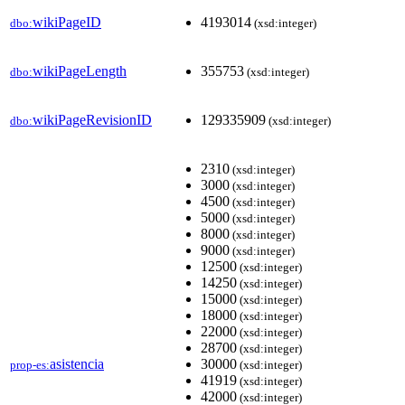
wikiPageID
4193014
dbo:
(xsd:integer)
wikiPageLength
355753
dbo:
(xsd:integer)
wikiPageRevisionID
129335909
dbo:
(xsd:integer)
2310
(xsd:integer)
3000
(xsd:integer)
4500
(xsd:integer)
5000
(xsd:integer)
8000
(xsd:integer)
9000
(xsd:integer)
12500
(xsd:integer)
14250
(xsd:integer)
15000
(xsd:integer)
18000
(xsd:integer)
22000
(xsd:integer)
28700
(xsd:integer)
asistencia
30000
prop-es:
(xsd:integer)
41919
(xsd:integer)
42000
(xsd:integer)