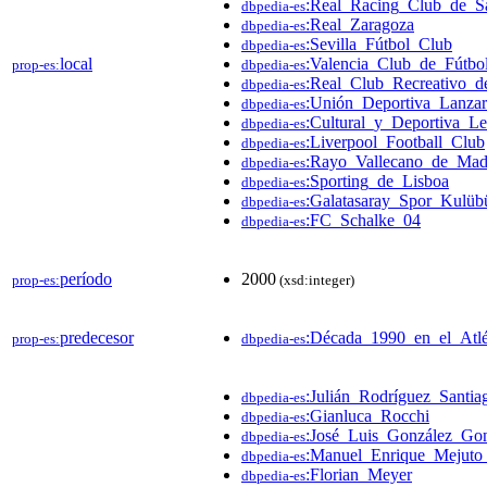
:Real_Racing_Club_de_S
dbpedia-es
:Real_Zaragoza
dbpedia-es
:Sevilla_Fútbol_Club
dbpedia-es
local
:Valencia_Club_de_Fútbo
prop-es:
dbpedia-es
:Real_Club_Recreativo_d
dbpedia-es
:Unión_Deportiva_Lanzar
dbpedia-es
:Cultural_y_Deportiva_L
dbpedia-es
:Liverpool_Football_Club
dbpedia-es
:Rayo_Vallecano_de_Mad
dbpedia-es
:Sporting_de_Lisboa
dbpedia-es
:Galatasaray_Spor_Kulübü
dbpedia-es
:FC_Schalke_04
dbpedia-es
período
2000
prop-es:
(xsd:integer)
predecesor
:Década_1990_en_el_Atl
prop-es:
dbpedia-es
:Julián_Rodríguez_Santia
dbpedia-es
:Gianluca_Rocchi
dbpedia-es
:José_Luis_González_Gon
dbpedia-es
:Manuel_Enrique_Mejuto
dbpedia-es
:Florian_Meyer
dbpedia-es