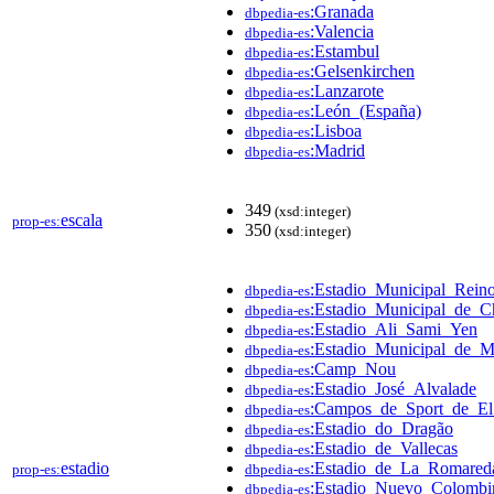
:Granada
dbpedia-es
:Valencia
dbpedia-es
:Estambul
dbpedia-es
:Gelsenkirchen
dbpedia-es
:Lanzarote
dbpedia-es
:León_(España)
dbpedia-es
:Lisboa
dbpedia-es
:Madrid
dbpedia-es
349
(xsd:integer)
escala
prop-es:
350
(xsd:integer)
:Estadio_Municipal_Rei
dbpedia-es
:Estadio_Municipal_de_C
dbpedia-es
:Estadio_Ali_Sami_Yen
dbpedia-es
:Estadio_Municipal_de_M
dbpedia-es
:Camp_Nou
dbpedia-es
:Estadio_José_Alvalade
dbpedia-es
:Campos_de_Sport_de_El
dbpedia-es
:Estadio_do_Dragão
dbpedia-es
:Estadio_de_Vallecas
dbpedia-es
estadio
:Estadio_de_La_Romared
prop-es:
dbpedia-es
:Estadio_Nuevo_Colombi
dbpedia-es