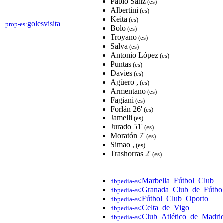
Pablo Sanz
(es)
Albertini
(es)
Keita
(es)
golesvisita
prop-es:
Bolo
(es)
Troyano
(es)
Salva
(es)
Antonio López
(es)
Puntas
(es)
Davies
(es)
Agüero ,
(es)
Armentano
(es)
Fagiani
(es)
Forlán 26'
(es)
Jamelli
(es)
Jurado 51'
(es)
Moratón 7'
(es)
Simao ,
(es)
Trashorras 2'
(es)
:Marbella_Fútbol_Club
dbpedia-es
:Granada_Club_de_Fútbo
dbpedia-es
:Fútbol_Club_Oporto
dbpedia-es
:Celta_de_Vigo
dbpedia-es
:Club_Atlético_de_Madri
dbpedia-es