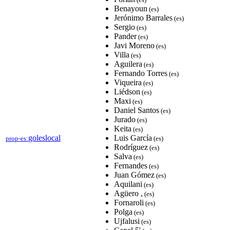
Benayoun
(es)
Jerónimo Barrales
(es)
Sergio
(es)
Pander
(es)
Javi Moreno
(es)
Villa
(es)
Aguilera
(es)
Fernando Torres
(es)
Viqueira
(es)
Liédson
(es)
Maxi
(es)
Daniel Santos
(es)
Jurado
(es)
Keita
(es)
goleslocal
Luis García
prop-es:
(es)
Rodríguez
(es)
Salva
(es)
Fernandes
(es)
Juan Gómez
(es)
Aquilani
(es)
Agüero ,
(es)
Fornaroli
(es)
Polga
(es)
Ujfalusi
(es)