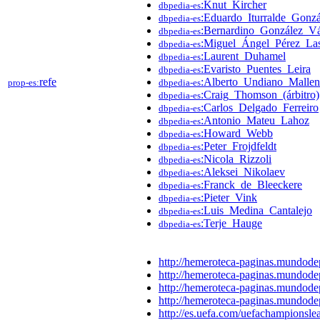
:Knut_Kircher
dbpedia-es
:Eduardo_Iturralde_Gonzá
dbpedia-es
:Bernardino_González_V
dbpedia-es
:Miguel_Ángel_Pérez_La
dbpedia-es
:Laurent_Duhamel
dbpedia-es
:Evaristo_Puentes_Leira
dbpedia-es
refe
:Alberto_Undiano_Malle
prop-es:
dbpedia-es
:Craig_Thomson_(árbitro)
dbpedia-es
:Carlos_Delgado_Ferreiro
dbpedia-es
:Antonio_Mateu_Lahoz
dbpedia-es
:Howard_Webb
dbpedia-es
:Peter_Frojdfeldt
dbpedia-es
:Nicola_Rizzoli
dbpedia-es
:Aleksei_Nikolaev
dbpedia-es
:Franck_de_Bleeckere
dbpedia-es
:Pieter_Vink
dbpedia-es
:Luis_Medina_Cantalejo
dbpedia-es
:Terje_Hauge
dbpedia-es
http://hemeroteca-paginas.mund
http://hemeroteca-paginas.mund
http://hemeroteca-paginas.mund
http://hemeroteca-paginas.mund
http://es.uefa.com/uefachampions