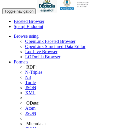
Toggle navigation
Faceted Browser
Sparql Endpoint
Browse using
OpenLink Faceted Browser
OpenLink Structured Data Editor
LodLive Browser
LODmilla Browser
Formats
RDF:
N-Triples
N3
Turtle
JSON
XML
OData:
Atom
JSON
Microdata: