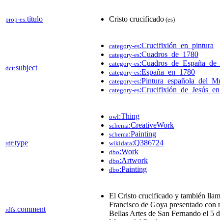
título
Cristo crucificado
prop-es:
(es)
:Crucifixión_en_pintura
category-es
:Cuadros_de_1780
category-es
:Cuadros_de_España_de_
category-es
subject
dct:
:España_en_1780
category-es
:Pintura_española_del_M
category-es
:Crucifixión_de_Jesús_en
category-es
:Thing
owl
:CreativeWork
schema
:Painting
schema
type
:Q386724
rdf:
wikidata
:Work
dbo
:Artwork
dbo
:Painting
dbo
El Cristo crucificado y también lla
Francisco de Goya presentado con 
comment
rdfs:
Bellas Artes de San Fernando el 5 d