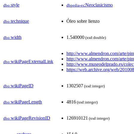
style
:Neoclasicismo
dbo:
dbpedia-es
technique
Óleo sobre lienzo
dbo:
width
1.540000
dbo:
(xsd:double)
http://www.almendron.com/arte/pi
http://www.almendron.com/arte/pi
wikiPageExternalLink
dbo:
http://www.museodelprado.es/colecci
https://web.archive.org/web/201008
wikiPageID
1302507
dbo:
(xsd:integer)
wikiPageLength
4816
dbo:
(xsd:integer)
wikiPageRevisionID
126910121
dbo:
(xsd:integer)