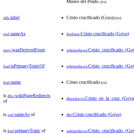
Museo del Prado.
(es)
label
Cristo crucificado (Goya)
rdfs:
(es)
sameAs
:Cristo crucificado (Goya)
owl:
freebase
wasDerivedFrom
:Cristo_crucificado_(
prov:
wikipedia-es
isPrimaryTopicOf
:Cristo_crucificado_(Go
foaf:
wikipedia-es
name
Cristo crucificado
foaf:
(es)
is
wikiPageRedirects
dbo:
:Cristo_en_la_cruz_(Goya
dbpedia-es
of
is
sameAs
of
:Cristo crucificado (Goya)
owl:
dbr
is
primaryTopic
of
:Cristo_crucificado_(Go
foaf:
wikipedia-es