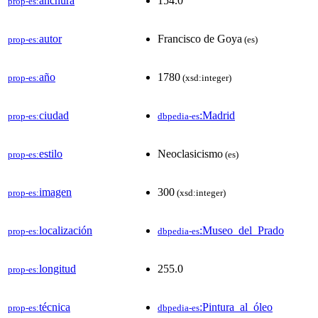
anchura
154.0
prop-es:
autor
Francisco de Goya
prop-es:
(es)
año
1780
prop-es:
(xsd:integer)
ciudad
:Madrid
prop-es:
dbpedia-es
estilo
Neoclasicismo
prop-es:
(es)
imagen
300
prop-es:
(xsd:integer)
localización
:Museo_del_Prado
prop-es:
dbpedia-es
longitud
255.0
prop-es:
técnica
:Pintura_al_óleo
prop-es:
dbpedia-es