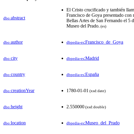
El Cristo crucificado y también lla
Francisco de Goya presentado con 
abstract
dbo:
Bellas Artes de San Fernando el 5 d
Museo del Prado.
(es)
author
:Francisco_de_Goya
dbo:
dbpedia-es
city
:Madrid
dbo:
dbpedia-es
country
:España
dbo:
dbpedia-es
creationYear
1780-01-01
dbo:
(xsd:date)
height
2.550000
dbo:
(xsd:double)
location
:Museo_del_Prado
dbo:
dbpedia-es