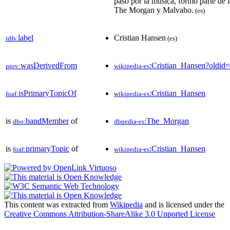
paso por la música, formó parte de 
The Morgan y Malvaho.
(es)
label
Cristian Hansen
rdfs:
(es)
wasDerivedFrom
:Cristian_Hansen?oldi
prov:
wikipedia-es
isPrimaryTopicOf
:Cristian_Hansen
foaf:
wikipedia-es
is
bandMember
of
:The_Morgan
dbo:
dbpedia-es
is
primaryTopic
of
:Cristian_Hansen
foaf:
wikipedia-es
This content was extracted from
Wikipedia
and is licensed under the
Creative Commons Attribution-ShareAlike 3.0 Unported License