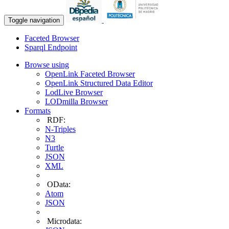
Toggle navigation
Faceted Browser
Sparql Endpoint
Browse using
OpenLink Faceted Browser
OpenLink Structured Data Editor
LodLive Browser
LODmilla Browser
Formats
RDF:
N-Triples
N3
Turtle
JSON
XML
OData:
Atom
JSON
Microdata: