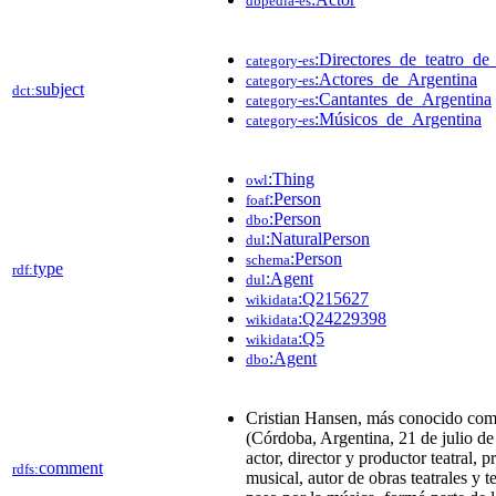
dbpedia-es
:Directores_de_teatro_de
category-es
:Actores_de_Argentina
category-es
subject
dct:
:Cantantes_de_Argentina
category-es
:Músicos_de_Argentina
category-es
:Thing
owl
:Person
foaf
:Person
dbo
:NaturalPerson
dul
:Person
schema
type
rdf:
:Agent
dul
:Q215627
wikidata
:Q24229398
wikidata
:Q5
wikidata
:Agent
dbo
Cristian Hansen, más conocido co
(Córdoba, Argentina, 21 de julio de
actor, director y productor teatral, 
comment
rdfs:
musical, autor de obras teatrales y 