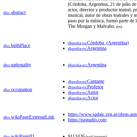
(Córdoba, Argentina, 21 de julio de
actor, director y productor teatral, 
abstract
dbo:
musical, autor de obras teatrales y 
paso por la música, formó parte de 
The Morgan y Malvaho.
(es)
:Córdoba_(Argentina)
dbpedia-es
birthPlace
dbo:
:Argentina
dbpedia-es
nationality
:Argentina
dbo:
dbpedia-es
:Cantante
dbpedia-es
:Profesor
dbpedia-es
occupation
dbo:
:Autor
dbpedia-es
:Actor
dbpedia-es
https://www.sadaic.org.ar/obras.a
wikiPageExternalLink
dbo:
https://pastudio.com
wikiPageID
9113426
dbo:
(xsd:integer)