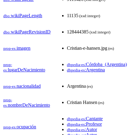
wikiPageLength
11135
dbo:
(xsd:integer)
wikiPageRevisionID
128444385
dbo:
(xsd:integer)
imagen
Cristian-e-hansen.jpg
prop-es:
(es)
:Córdoba_(Argentina)
prop-
dbpedia-es
lugarDeNacimiento
:Argentina
es:
dbpedia-es
nacionalidad
Argentina
prop-es:
(es)
prop-
Cristian Hansen
(es)
nombreDeNacimiento
es:
:Cantante
dbpedia-es
:Profesor
dbpedia-es
ocupación
prop-es:
:Autor
dbpedia-es
:Actor