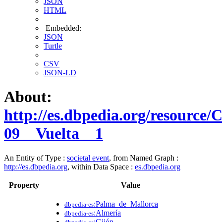
JSON
HTML
Embedded:
JSON
Turtle
CSV
JSON-LD
About:
http://es.dbpedia.org/resource
09__Vuelta__1
An Entity of Type :
societal event
, from Named Graph :
http://es.dbpedia.org
, within Data Space :
es.dbpedia.org
Property
Value
:Palma_de_Mallorca
dbpedia-es
:Almería
dbpedia-es
:Gijón