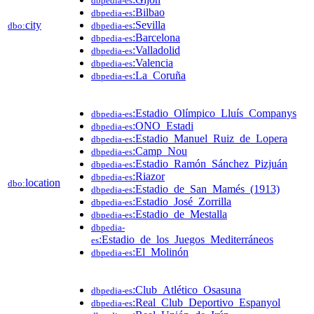
dbpedia-es
:Bilbao
dbpedia-es
city
:Sevilla
dbo:
dbpedia-es
:Barcelona
dbpedia-es
:Valladolid
dbpedia-es
:Valencia
dbpedia-es
:La_Coruña
dbpedia-es
:Estadio_Olímpico_Lluís_Companys
dbpedia-es
:ONO_Estadi
dbpedia-es
:Estadio_Manuel_Ruiz_de_Lopera
dbpedia-es
:Camp_Nou
dbpedia-es
:Estadio_Ramón_Sánchez_Pizjuán
dbpedia-es
:Riazor
dbpedia-es
location
dbo:
:Estadio_de_San_Mamés_(1913)
dbpedia-es
:Estadio_José_Zorrilla
dbpedia-es
:Estadio_de_Mestalla
dbpedia-es
dbpedia-
:Estadio_de_los_Juegos_Mediterráneos
es
:El_Molinón
dbpedia-es
:Club_Atlético_Osasuna
dbpedia-es
:Real_Club_Deportivo_Espanyol
dbpedia-es