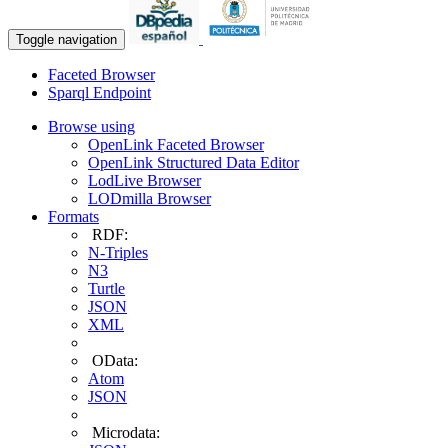
Toggle navigation
Faceted Browser
Sparql Endpoint
Browse using
OpenLink Faceted Browser
OpenLink Structured Data Editor
LodLive Browser
LODmilla Browser
Formats
RDF:
N-Triples
N3
Turtle
JSON
XML
OData:
Atom
JSON
Microdata: