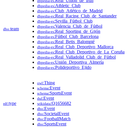
:Real_Unión_de_Irún
dbpedia-es
:Athletic_Club
dbpedia-es
:Club_Atlético_de_Madrid
dbpedia-es
:Real_Racing_Club_de_Santander
dbpedia-es
:Sevilla_Fútbol_Club
dbpedia-es
:Valencia_Club_de_Fútbol
dbpedia-es
team
dbo:
:Real_Sporting_de_Gijón
dbpedia-es
:Fútbol_Club_Barcelona
dbpedia-es
:Real_Betis_Balompié
dbpedia-es
:Real_Club_Deportivo_Mallorca
dbpedia-es
:Real_Club_Deportivo_de_La_Coruña
dbpedia-es
:Real_Valladolid_Club_de_Fútbol
dbpedia-es
:Unión_Deportiva_Almería
dbpedia-es
:Polideportivo_Ejido
dbpedia-es
:Thing
owl
:Event
schema
:SportsEvent
schema
:Event
dul
type
:Q1656682
rdf:
wikidata
:Event
dbo
:SocietalEvent
dbo
:FootballMatch
dbo
:SportsEvent
dbo